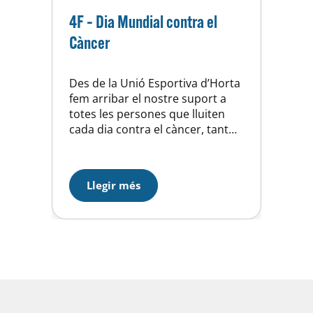
4F – Dia Mundial contra el
Càncer
Des de la Unió Esportiva d’Horta
fem arribar el nostre suport a
totes les persones que lluiten
cada dia contra el càncer, tant
als afectats i familiars com als
investigadors. Amb la
tradicional Caminada de la Festa
Llegir més
Major d’Horta vam col·laborar
amb La Marató de TV3 que
aquesta edició l’han dedicat a
projectes de sensibilització i
recerca oncològica…