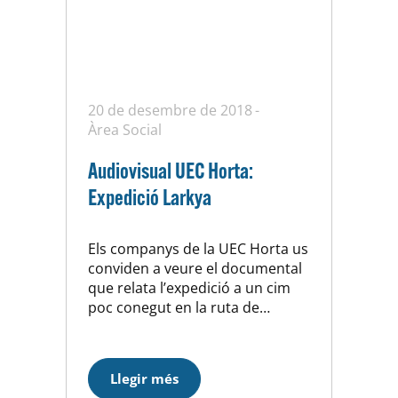
20 de desembre de 2018
Àrea Social
Audiovisual UEC Horta:
Expedició Larkya
Els companys de la UEC Horta us
conviden a veure el documental
que relata l’expedició a un cim
poc conegut en la ruta de
Manaslu al Nepal. Es tracta d’una
pel·lícula de Ricard Moran,
guanyador de diversos premis a
Llegir més
la Mostra d’Audiovisuals de Sant