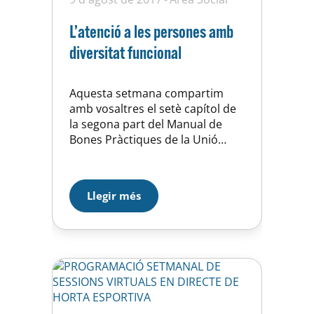
L’atenció a les persones amb
diversitat funcional
Aquesta setmana compartim
amb vosaltres el setè capítol de
la segona part del Manual de
Bones Pràctiques de la Unió
Esportiva d’Horta: L’atenció a les
persones amb diversitat
funcional: La Unió Esportiva
Llegir més
d’Horta té com un dels seus
valors bàsics la inclusió i afavorir
polítiques d’equitat en tots els
ordres. Obre les portes a
tothom,…