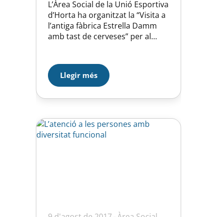
L’Àrea Social de la Unió Esportiva
d’Horta ha organitzat la “Visita a
l’antiga fàbrica Estrella Damm
amb tast de cerveses” per al
proper dissabte 15 de gener a
les 17:00h. L’antiga fàbrica
Damm, coneguda històricament
Llegir més
com La Bohèmia, és un conjunt
arquitectònic situat en el
districte de l’Eixample de
Barcelona, catalogat com a Bé
d’Interès…
9 d'agost de 2017
Àrea Social