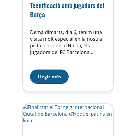
Tecnificació amb jugadors del
Barça
Demà dimarts, dia 6, tenim una
visita molt especial en la nostra
pista d’hoquei d’Horta, els
jugadors del FC Barcelona,
Matías Pascual i Xavier Barroso.
Els nostres petits esportistes
gaudiran d’una tecnificació de la
Llegir més
mà dels seus ídols. Serà a partir
de les 18 hores i podran fer-se
alguna foto amb ells i potser
els…