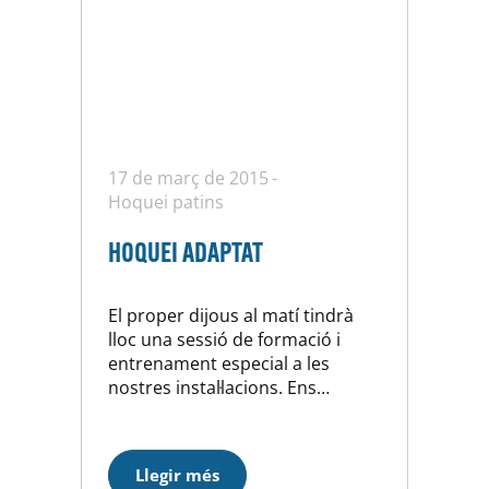
17 de març de 2015
Hoquei patins
HOQUEI ADAPTAT
El proper dijous al matí tindrà
lloc una sessió de formació i
entrenament especial a les
nostres instal·lacions. Ens
visitaran un grup de joves amb
discapacitat, uns nois amb
diferents problemes mentals, als
Llegir més
quals l’hoquei els ajuda. El