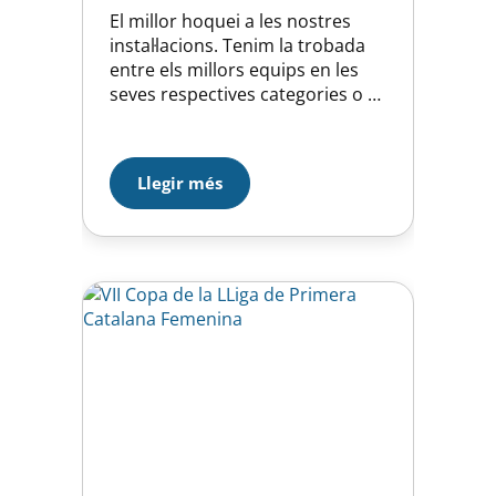
El millor hoquei a les nostres
instal·lacions. Tenim la trobada
entre els millors equips en les
seves respectives categories o el
que és el mateix, la crème de la
crème de l’hoquei! Les
categories presents són Primera
Llegir més
Catalana Masculina , Nacional
Catalana Femenina, Primera
Catalana Femenina i Segona
Catalana Femenina. Els equips
que formen part…