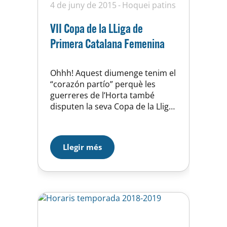
4 de juny de 2015
Hoquei patins
VII Copa de la LLiga de
Primera Catalana Femenina
Ohhh! Aquest diumenge tenim el
“corazón partío” perquè les
guerreres de l’Horta també
disputen la seva Copa de la Lliga
Femenina el mateix dia (i quasi
que a la mateixa hora) que els
Sèniors Masculins….però a més
Llegir més
de 70 kilòmetres de distància…
elles ho fan a Bigues i Riells.
S’enfronten a les 9:30 hores a
les…