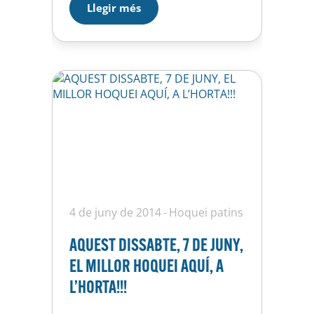
Llegir més
línia. Durant dos dies hem
pogut gaudir de vuit clubs
internacionals del més alt
nivell. Després de les dues finals
disputades avui, els guanyadors
han estat els Cent…
4 de juny de 2014
Hoquei patins
AQUEST DISSABTE, 7 DE JUNY,
EL MILLOR HOQUEI AQUÍ, A
L’HORTA!!!