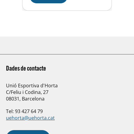
nostre esport és un instrument
de socialització i creació de
relacions humanes per les
emocions que desperta…
Dades de contacte
Unió Esportiva d'Horta
C/Feliu i Codina, 27
08031, Barcelona
Tel: 93 427 64 79
uehorta@uehorta.cat