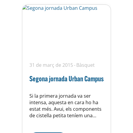
triples. Per part de…
31 de març de 2015
Bàsquet
Segona jornada Urban Campus
Si la primera jornada va ser
intensa, aquesta en cara ho ha
estat més. Avui, els components
de cistella petita teníem una
sorpresa, la sessió de
risoteràpia. Ha estat una estona