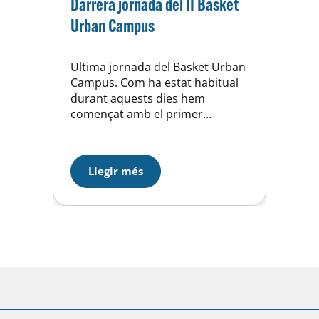
Darrera jornada del II Basket
Urban Campus
Ultima jornada del Basket Urban
Campus. Com ha estat habitual
durant aquests dies hem
començat amb el primer
entrenament tècnic de bàsquet
fins a les 10:30 hores i a
continuació l’esmorzar. Tot
Llegir més
seguit el grup premini i escola ha
jugat el concurs de triples del
qual ha estat guanyador l’Arnau
Pascual, mentre a l’altra banda…