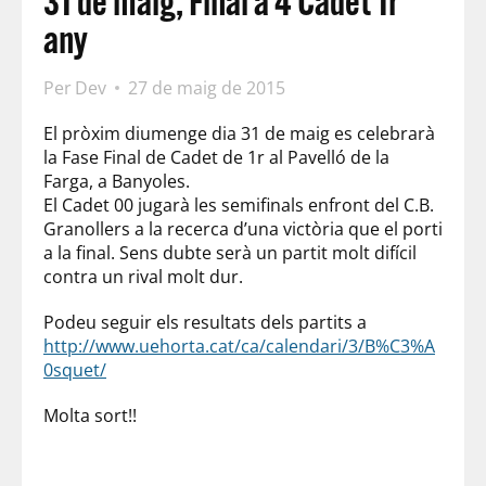
31 de maig, Final a 4 Cadet 1r
any
Per
Dev
27 de maig de 2015
El pròxim diumenge dia 31 de maig es celebrarà
la Fase Final de Cadet de 1r al Pavelló de la
Farga, a Banyoles.
El Cadet 00 jugarà les semifinals enfront del C.B.
Granollers a la recerca d’una victòria que el porti
a la final. Sens dubte serà un partit molt difícil
contra un rival molt dur.
Podeu seguir els resultats dels partits a
http://www.uehorta.cat/ca/calendari/3/B%C3%A
0squet/
Molta sort!!