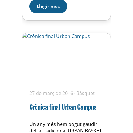
molt divertida i tothom ha
Llegir més
participat de la sessió amb
moltes ganes. Mentrestant els
participants de l’Excelence
treballaven a un ritme frenètic
en les…
27 de març de 2016
Bàsquet
Crònica final Urban Campus
Un any més hem pogut gaudir
del ja tradicional URBAN BASKET