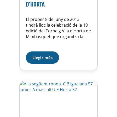
D’HORTA
El proper 8 de juny de 2013
tindrà lloc la celebració de la 19
edició del Torneig Vila d’Horta de
Minibàsquet que organitza la
U.E. d’Horta a les installacions
del CEM Horta del carrer Feliu i
Codina, número 27, de
Llegir més
Barcelona. INTRODUCCIÓ
L’edició d’enguany comptarà
amb la presència de 12 equips…