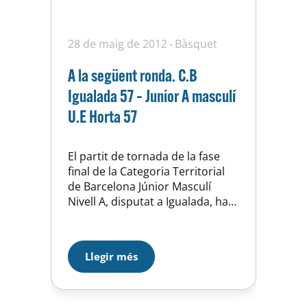
28 de maig de 2012
Bàsquet
A la següent ronda. C.B
Igualada 57 – Junior A masculí
U.E Horta 57
El partit de tornada de la fase
final de la Categoria Territorial
de Barcelona Júnior Masculí
Nivell A, disputat a Igualada, ha
permès al conjunt visitant, la U.E
d’Horta, classificar-se per a la
següent fase eliminatòria. L’inici
Llegir més
ha estat trepidant, amb molt
encert exterior per part del
conjunt igualadí, amb quatre