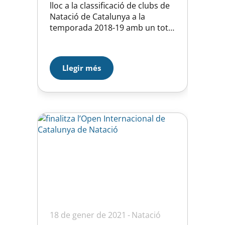
lloc a la classificació de clubs de
Natació de Catalunya a la
temporada 2018-19 amb un total
de 11.496,39 punts a tan sols 800
punts del 15è lloc i apujant uns
llocs en la classificació respecte a
Llegir més
la temporada anterior. En
aquest barem que anualment
estableix la Federació Catalana…
18 de gener de 2021
Natació