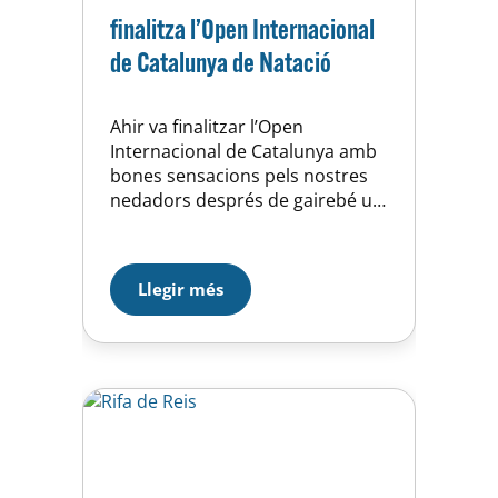
finalitza l’Open Internacional
de Catalunya de Natació
Ahir va finalitzar l’Open
Internacional de Catalunya amb
bones sensacions pels nostres
nedadors després de gairebé un
any sense competir. Tant l’Alba
com el Pablo i el Jaume van
retrobar les sensacions de la
Llegir més
competició després de molts
mesos apartats de les
piscines per les restriccions de la
pandemia. Hem pogut veure
com els participants
s’aclimataven a…