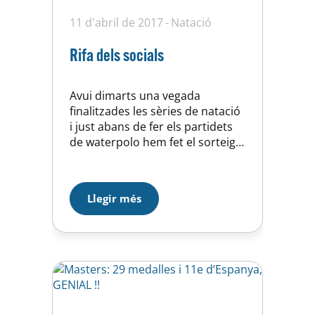
11 d'abril de 2017
Natació
Rifa dels socials
Avui dimarts una vegada
finalitzades les sèries de natació
i just abans de fer els partidets
de waterpolo hem fet el sorteig
de les tres paneres. Els
guanyadors han estat la Gemma
Gassol (mare del Pol Cereijo); la
Llegir més
Bea Surribas (mare de l’Òscar i
del Bruno) i la Yolanda Suárez
(mare de la Maria i…