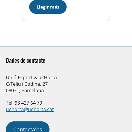
satisfacció dels seus
Llegir més
entrenadors, a banda del nostre
club també hi han participat
Manyanet, Barcelona,
Barceloneta i Joan Pelegrí.
Dades de contacte
Unió Esportiva d'Horta
C/Feliu i Codina, 27
08031, Barcelona
Tel: 93 427 64 79
uehorta@uehorta.cat
Contacta'ns