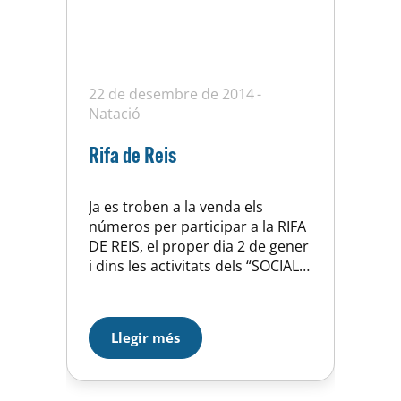
22 de desembre de 2014
Natació
Rifa de Reis
Ja es troben a la venda els
números per participar a la RIFA
DE REIS, el proper dia 2 de gener
i dins les activitats dels “SOCIALS”
d’aquest any farem el sorteig de
dos magnifics premis, un lot de
productes de Can Grau (paga
Llegir més
molt la pena) i un lot de roba
esportiva + dècim…