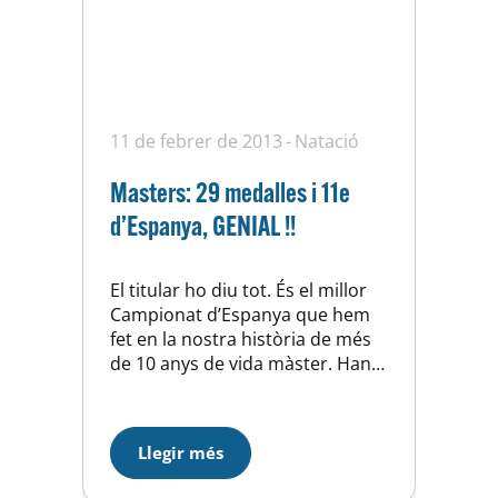
11 de febrer de 2013
Natació
Masters: 29 medalles i 11e
d’Espanya, GENIAL !!
El titular ho diu tot. És el millor
Campionat d’Espanya que hem
fet en la nostra història de més
de 10 anys de vida màster. Han
estat 29 medalles, el lloc 11è. en
la classificació (entre 128 clubs), i
segons de Catalunya, a mès de 2
Llegir més
rècords d’Espanya de Kun Isaac
en 50 papallona i…