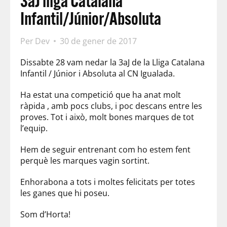
3aJ lliga Catalana
Infantil/Júnior/Absoluta
Per
Dev
30 de gener de 2017
Dissabte 28 vam nedar la 3aJ de la Lliga Catalana
Infantil / Júnior i Absoluta al CN Igualada.
Ha estat una competició que ha anat molt
ràpida , amb pocs clubs, i poc descans entre les
proves. Tot i això, molt bones marques de tot
l’equip.
Hem de seguir entrenant com ho estem fent
perquè les marques vagin sortint.
Enhorabona a tots i moltes felicitats per totes
les ganes que hi poseu.
Som d’Horta!