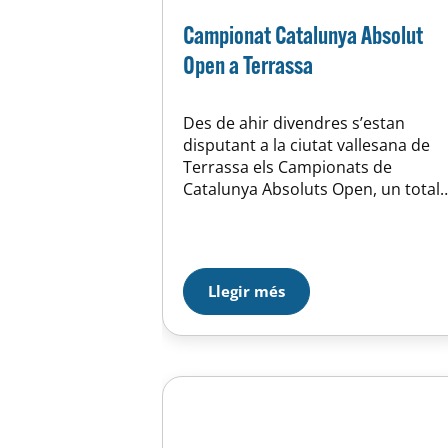
Campionat Catalunya Absolut
Open a Terrassa
Des de ahir divendres s’estan
disputant a la ciutat vallesana de
Terrassa els Campionats de
Catalunya Absoluts Open, un total
de 12 nedadors del nostre club (10
noies i 2 nois) hi estaran presents,
en el següent enllaç podreu trobar
tota l’informació i resultats.
Llegir més
http://www.natacio.cat/cat/seccio/
eure/712 SOM-HI SOM D’HORTA !!!