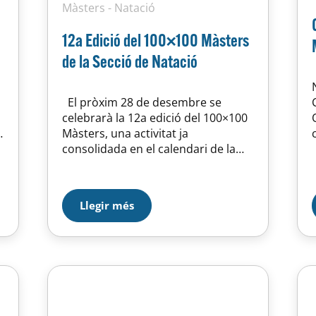
Màsters
-
Natació
12a Edició del 100×100 Màsters
de la Secció de Natació
El pròxim 28 de desembre se
celebrarà la 12a edició del 100×100
Màsters, una activitat ja
consolidada en el calendari de la
nostra secció de natació.
L’esdeveniment tindrà lloc a la
piscina del nostre centre i està
Llegir més
v
obert a tothom qui hi vulgui
participar. El 100×100 consisteix a
completar 100 sèries de 100
metres,…