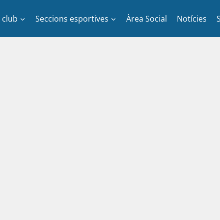
l club
Seccions esportives
Àrea Social
Notícies