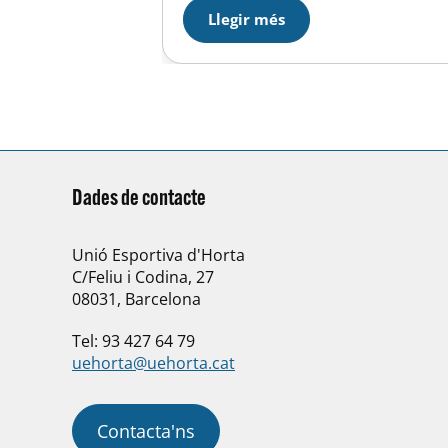
un campionat open), el…
Llegir més
Dades de contacte
Unió Esportiva d'Horta
C/Feliu i Codina, 27
08031, Barcelona
Tel: 93 427 64 79
uehorta@uehorta.cat
Contacta'ns