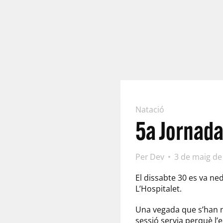
Natació
5a Jornada
Per
Dev
3 de maig de
El dissabte 30 es va ne
L’Hospitalet.
Una vegada que s’han ned
sessió servia perquè l’