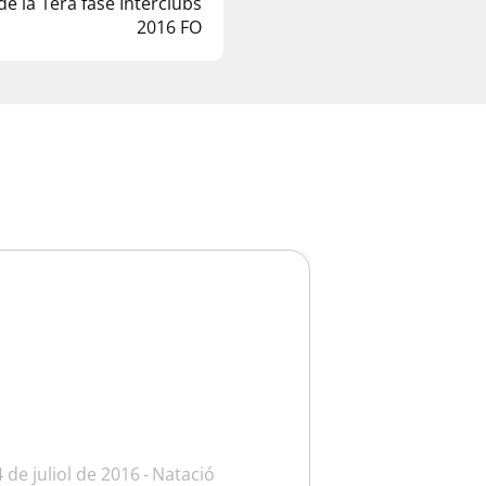
de la 1era fase Interclubs
2016 FO
4 de juliol de 2016
Natació