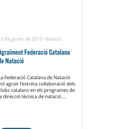
10 de gener de 2013
Natació
Agraïment Federació Catalana
de Natació
La Federació Catalana de Natació
vol agraïr l’estreta col·laboració dels
clubs catalans en els programes de
la direcció tècnica de natació.
Durant el 2012 els clubs han cedit
les seves instal·lacions i han
participat activament dels
programes de Seguiment i
Tecnonat que té en marxa la