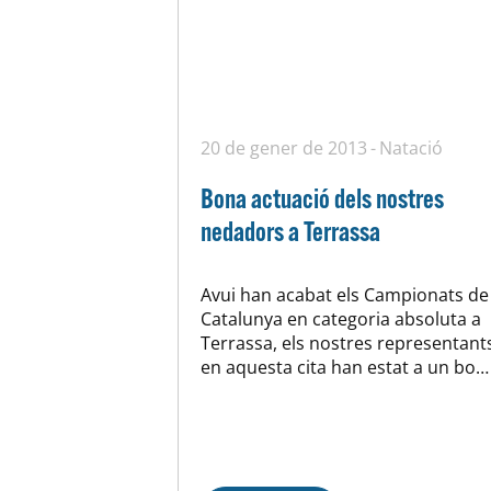
20 de gener de 2013
Natació
Bona actuació dels nostres
nedadors a Terrassa
Avui han acabat els Campionats de
Catalunya en categoria absoluta a
Terrassa, els nostres representant
en aquesta cita han estat a un bon
nivell, la Kun estava força satisfeta
dels resultats obtinguts i més
tenint en compte que la majoria de
nedadors presentats pel nostre
club son de categoria inferior (era