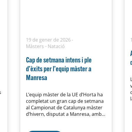
19 de gener de 2026
Màsters
-
Natació
Cap de setmana intens i ple
d’èxits per l’equip màster a
Manresa
s
L’equip màster de la UE d’Horta ha
completat un gran cap de setmana
al Campionat de Catalunya màster
d’hivern, disputat a Manresa, amb
una actuació marcada pel
compromís, l’esforç col·lectiu i uns