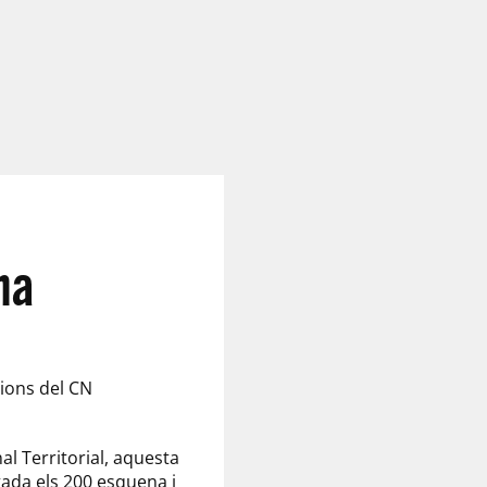
na
cions del CN
al Territorial, aquesta
gada els 200 esquena i