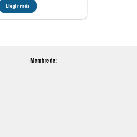
Federació. Uns programes
Llegir més
destinats a la natació de base…
Membre de: