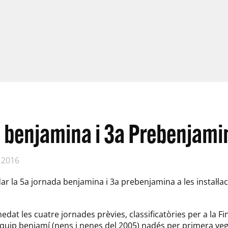
 benjamina i 3a Prebenjami
 2016
dar la 5a jornada benjamina i 3a prebenjamina a les instal·la
at les cuatre jornades prèvies, classificatòries per a la Fin
equip benjamí (nens i nenes del 2005) nadés per primera ve