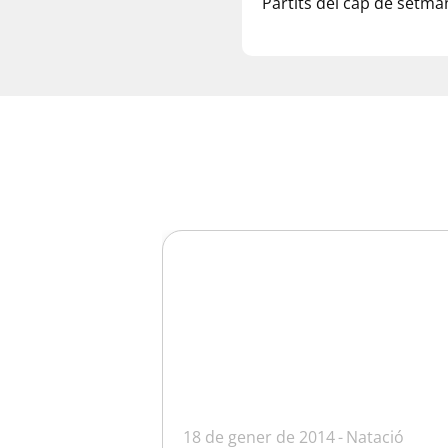
Partits del cap de setma
18 de gener de 2014
Natació