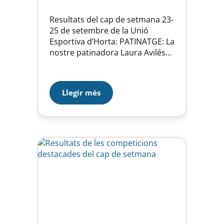
Resultats del cap de setmana 23-
25 de setembre de la Unió
Esportiva d’Horta: PATINATGE: La
nostre patinadora Laura Avilés
aconsegueix una meritòria 9ª
plaça a la Copa d’Europa
celebrada durant aquest cap de
Llegir més
setmana a Friburg, Alemania.
BÀSQUET: SENIOR FEM. UEH 59 –
66 JET Terrassa: debut a la
categoría del primer equip
femení…