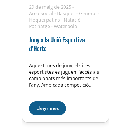
29 de maig de 2025
Àrea Social
-
Bàsquet
-
General
-
Hoquei patins
-
Natació
-
Patinatge
-
Waterpolo
Juny a la Unió Esportiva
d’Horta
Aquest mes de juny, els i les
esportistes es juguen l’accés als
campionats més importants de
l’any. Amb cada competició
podrem tornar a demostrar
l’esforç, la passió i els valors que
ens defineixen com a club.
Llegir més
HOQUEI Campionat de Catalunya
(6 al 8 de juny – La Seu d’Urgell)
L’equip Benjamí A…