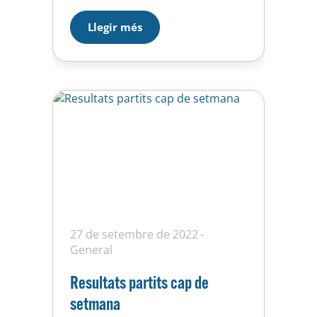
TORDERA 0 – 10 SENIOR Fem. –
VILANOVA-B 0 – 3 SENIOR Masc. –
Llegir més
CONGRES 2 – 7
27 de setembre de 2022
General
Resultats partits cap de
setmana