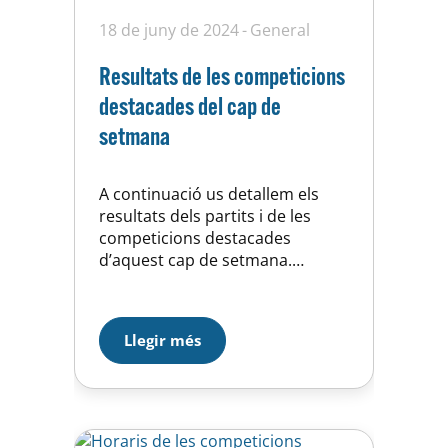
18 de juny de 2024
General
Resultats de les competicions
destacades del cap de
setmana
A continuació us detallem els
resultats dels partits i de les
competicions destacades
d’aquest cap de setmana.
(dissabte 15 i diumenge 16 de
juny). WATERPOLO
Campionat de Catalunya Infantil
Llegir més
mixt Una dura derrota al primer
partit ens ha condemnat a no
poder millorar la classificació de
la lliga. Tot i això,…