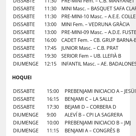
DISSABTE
11:30
PRE-MINI Fem. – C.B. MANYANET
DISSABTE
11:30
MINI Masc. – BASQUET SAFA CL
DISSABTE
11:30
PRE-MINI-10 Masc. – A.E.E. COL·
DISSABTE
13:00
MINI Fem. – VEDRUNA GRÀCIA
DISSABTE
13:00
PRE-MINI-09 Masc. – A.D.E. FUST
DISSABTE
16:00
CADET Fem. – CB. GRUP BARNA-
DISSABTE
17:45
JUNIOR Masc. – C.B. PRAT
DISSABTE
19:30
SERIOR Fem – UB. LLEFIÀ B
DIUMENGE
12:15
INFANTIL Masc. – AE. BADALONE
HOQUEI
DISSABTE
15:00
PREBENJAMI INICIACIO A – JESÜ
DISSABTE
16:15
BENJAMI C – LA SALLE
DISSABTE
17:30
BEJAMI D – CORBERA D
DIUMENGE
9:00
ALEVÍ B – CPI LA SAGRERA
DIUMENGE
10:00
PREBENJAMI INICIACIO B – JMJ
DIUMENGE
11:15
BENJAMI A – CONGRÈS B