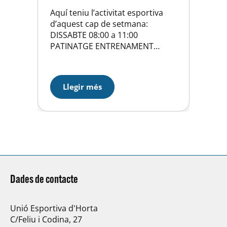
Aquí teniu l’activitat esportiva
d’aquest cap de setmana:
DISSABTE 08:00 a 11:00
PATINATGE ENTRENAMENT
DISSABTE 12:00 BASQUET
PREINFANTIL Masc – BBA 2006
DISSABTE 12:00 BASQUET CADET
Llegir més
Fem – CB SANTPEDOR GRANA
DISSABTE 15.00 HOQUEI
PREBENJAMÍ C – SANT JOSEP SS
DISSABTE 16:00 BASQUET CADET
03 Masc – LLÜISOS DE GRÀCIA
BLANC DISSABTE 16:15 HOQUEI…
Dades de contacte
Unió Esportiva d'Horta
C/Feliu i Codina, 27