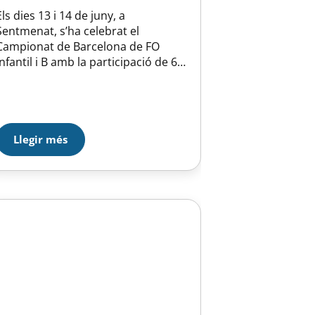
Els dies 13 i 14 de juny, a
Sentmenat, s’ha celebrat el
Campionat de Barcelona de FO
Infantil i B amb la participació de 6
patinadores de la secció. El
dissabte dia 13 pel matí, en
categoria Junior B, Natalia Cabezas i
Laura Carrillo acaben en 7ena i
8ena posició respectivament. Per la
Llegir més
tarda en…