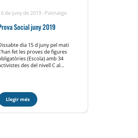
16 de juny de 2019
Patinatge
Prova Social juny 2019
Dissabte dia 15 d juny pel mati
s’han fet les proves de figures
obligatòries (Escola) amb 34
activistes des del nivell C al
Certificat. Per la tarda els exercicis
lliures amb 40 activistes en totes les
categories d’iniciació. Les més
petites (E) han fet la seva primera
competició per mostrar els seus
Llegir més
progressos. Al finalitzar…