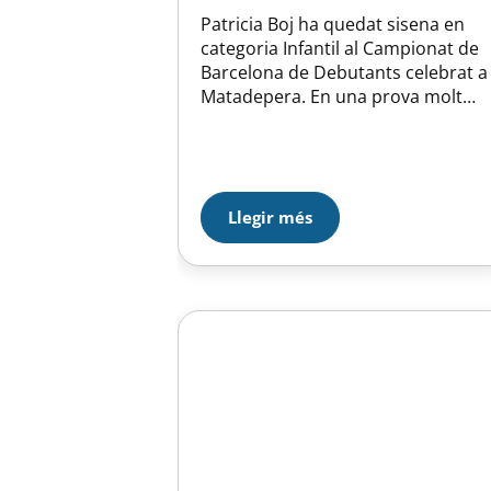
Patricia Boj ha quedat sisena en
categoria Infantil al Campionat de
Barcelona de Debutants celebrat a
Matadepera. En una prova molt
disputada amb 30 patinadores,
Patricia ha finalitzat amb una
puntuació de 90,60. La prova ha
estat guanyada per Jana Vallve del
MALGRAT APA amb 100,50pts,
Llegir més
seguida de Laia Tortajada de LA
GARRIGA CP amb…