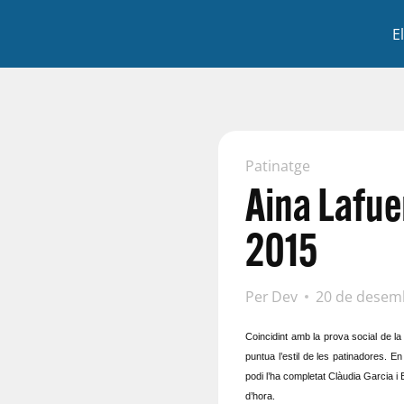
E
Patinatge
Aina Lafue
2015
Per
Dev
20 de desem
Coincidint amb la prova social de l
puntua l’estil de les patinadores. 
podi l’ha completat Clàudia Garcia i
d’hora.