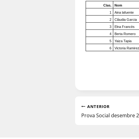
Clas.
Nom
1
Aina lafuente
2
Clàudia Garcia
3
Elna Francès
4
Berta Romero
5
Yaiza Tapia
6
Victoria Ramire
ANTERIOR
Prova Social desembre 