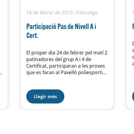
18 de febrer de 2013
Patinatge
Participació Pas de Nivell A i
Cert.
El proper dia 24 de febrer pel matí 2
patinadores del grup A i 4 de
Certificat, participaran a les proves
que es faran al Pavelló poliesportiu
de Santa Perpètua de Mogoda.
Nivell A de FO: Laura Pascual i Xènia
Pérez Nivell CTF de FO: Júlia Simó,
Llegir més
Natalia Cabezas i Maria Medina.
Finalment…