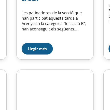
Les patinadores de la secció que
han participat aquesta tarda a
Arenys en la categoria “Iniciació B”,
han aconseguit els següents
resultats: 19ª Noa Rodergas, 20ª
Célia Rodríguez, 21ª Veronica Mirley
Heras, 24ª Marta Ramírez, 26ª
Llegir més
Ariadna Giralt, 27ª Marina Costa i
29ª Mariona Raurich. La prova, que
ha tingut un bon nivell i gran…