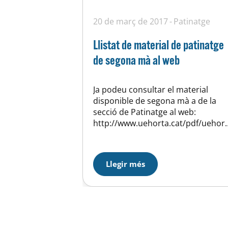
20 de març de 2017
Patinatge
Llistat de material de patinatge
de segona mà al web
Ja podeu consultar el material
disponible de segona mà a de la
secció de Patinatge al web:
http://www.uehorta.cat/pdf/uehort
a_35_Llistat_material_web_marc17.
pdf Aquest llistat s’anirà
actualitzant a mesura que hi hagi
Llegir més
canvis. Si esteu interessats en
alguna cosa podeu contactar
directament amb el propietari per
mail o al correu de la secció.