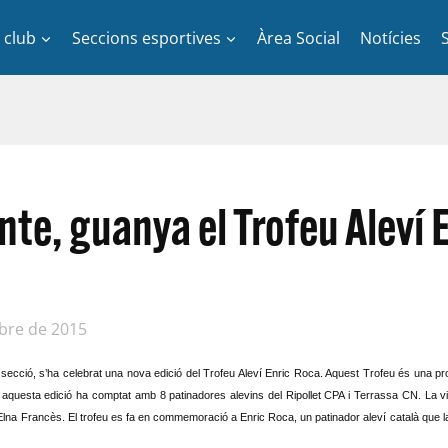
l club
Seccions esportives
Àrea Social
Notícies
nte, guanya el Trofeu Aleví 
bre de 2015
a secció, s’ha celebrat una nova edició del Trofeu Aleví Enric Roca. Aquest Trofeu és una pr
En aquesta edició ha comptat amb 8 patinadores alevins del Ripollet CPA
i Terrassa CN
. La v
Elna Francès
. El trofeu es fa en commemoració a Enric Roca, un patinador aleví català qu