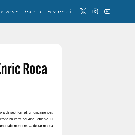
Serveis
Galeria
Fes-te soci
Enric Roca
ova de petit format, on únicament es
ictòria ha estat per Aina Lafuente. El
e lamentablement ens va deixar massa