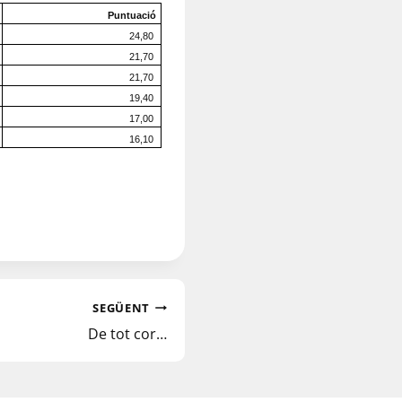
Puntuació
24,80
21,70
21,70
19,40
17,00
16,10
SEGÜENT
De tot cor…