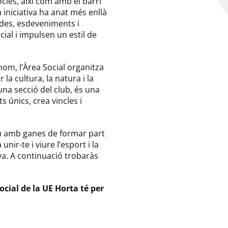
òcies, així com amb el barri
 iniciativa ha anat més enllà
ides, esdeveniments i
cial i impulsen un estil de
hom, l’Àrea Social organitza
la cultura, la natura i la
una secció del club, és una
únics, crea vincles i
gú amb ganes de formar part
nir-te i viure l’esport i la
a. A continuació trobaràs
Social de la UE Horta té per