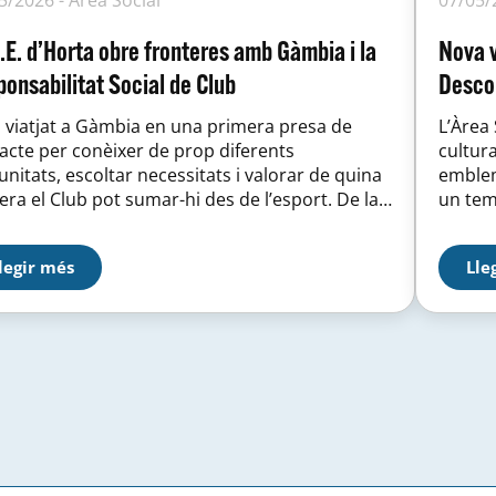
.E. d’Horta obre fronteres amb Gàmbia i la
Nova v
onsabilitat Social de Club
Descob
viatjat a Gàmbia en una primera presa de
L’Àrea 
acte per conèixer de prop diferents
cultur
nitats, escoltar necessitats i valorar de quina
emblem
ra el Club pot sumar-hi des de l’esport. De la
un tem
e David Aranda i Codolar Lamin África Young,
estat t
l’acompanyament institucional de la
dels se
legir més
Lle
esentant diplomàtica espanyola a Gàmbia,
partici
ta Insa Sandoval, i...