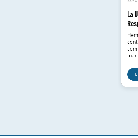
La U
Resp
Hem 
cont
comu
mane
mà d
amb 
L
repr
Viole