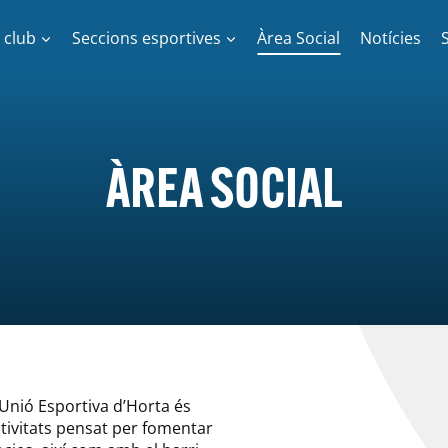
l club
Seccions esportives
Àrea Social
Notícies
ÀREA SOCIAL
a Unió Esportiva d’Horta és
ctivitats pensat per fomentar