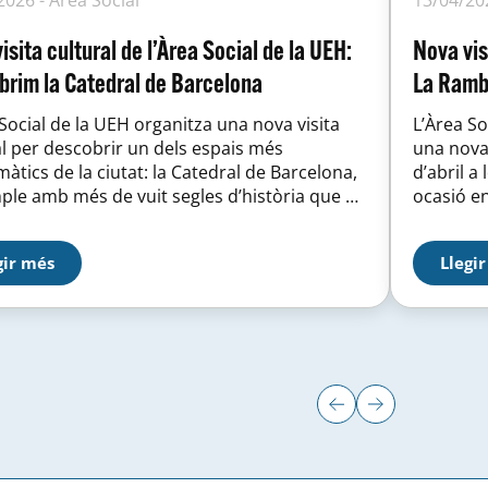
isita cultural de l’Àrea Social de la UEH:
Nova vis
rim la Catedral de Barcelona
La Ramb
Social de la UEH organitza una nova visita
L’Àrea So
al per descobrir un dels espais més
una nova 
àtics de la ciutat: la Catedral de Barcelona,
d’abril a
ple amb més de vuit segles d’història que ha
ocasió e
estimoni de l’evolució de Barcelona al llarg
emblemàt
gles. Durant aquesta activitat, els
L’activi
gir més
Llegi
pants accediran a l’interior de la Catedral...
hores i mi