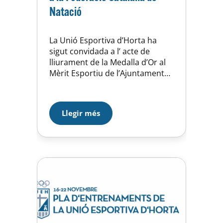
Natació
La Unió Esportiva d’Horta ha
sigut convidada a l’ acte de
lliurament de la Medalla d’Or al
Mèrit Esportiu de l’Ajuntament
de Barcelona. El ple de
l’Ajuntament de Barcelona va
concedir a la FEDERACIÓ
Llegir més
CATALANA DE NATACIÓ, el passat
mes de març, la MEDALLA D’OR
AL MÈRIT ESPORTIU. El màxim
guardó que concedeix
l’Ajuntament de Barcelona en…