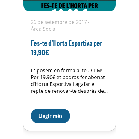
26 de setembre de 2017
Àrea Social
Fes-te d’Horta Esportiva per
19,90€
Et posem en forma al teu CEM!
Per 19,90€ et podràs fer abonat
d’Horta Esportiva i agafar el
repte de renovar-te després de
l’estiu. Aquesta promoció només
està disponible per tots aquells
que no hagin estat a la base de
Llegir més
dades d’Horta Esportiva en els
darrers 4 mesos. Recorda que
només pots aprofitar aquesta
oferta fins el 8…