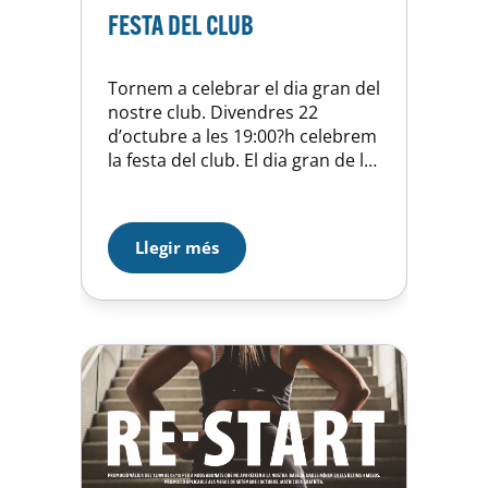
FESTA DEL CLUB
Tornem a celebrar el dia gran del
nostre club. Divendres 22
d’octubre a les 19:00?h celebrem
la festa del club. El dia gran de la
UEH, que torna a celebrar-se
després que l’any passat es va
cancel·lar a causa de la
Llegir més
pandèmia. A conseqüència de
les restriccions d’aforament i les
mesures encara vigents per a…