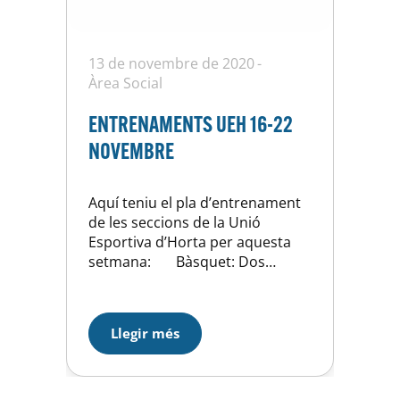
13 de novembre de 2020
Àrea Social
ENTRENAMENTS UEH 16-22
NOVEMBRE
Aquí teniu el pla d’entrenament
de les seccions de la Unió
Esportiva d’Horta per aquesta
setmana: Bàsquet: Dos
zooms setmanals per equip, un
dirigit pel cos tècnic i un altre pel
preparador físic. La participació
Llegir més
dels padrins (jugadors del
primer) en el zoom tècnic de
cada equip apadrinat. Reunions
individuals de la…