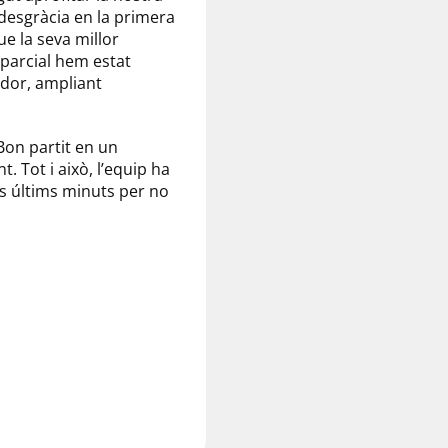
desgràcia en la primera
e la seva millor
 parcial hem estat
ador, ampliant
 Bon partit en un
 Tot i això, l’equip ha
ls últims minuts per no