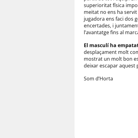
superioritat física im
meitat no ens ha servit
jugadora ens faci dos g
encertades, i juntamen
l’avantatge fins al marc
El masculí ha empatat 
desplaçament molt compl
mostrat un molt bon est
deixar escapar aquest 
Som d’Horta