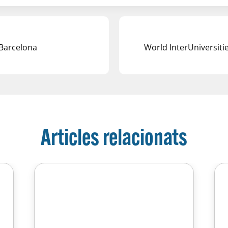
 Barcelona
World InterUniversit
Articles relacionats