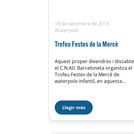
18 de setembre de 2013
Waterpolo
Trofeu Festes de la Mercè
Aquest proper divendres i dissabte
el C.N.Atl. Barceloneta organitza el
Trofeu Festes de la Mercè de
waterpolo infantil, en aquesta
45ena edició el nostre club ha esta
convidat, será una bona pedra de
toc pel nostre equip infantil de
mesurar forces davant equips mol
Llegir més
potents, la primera semi-final la
jugaran el divendres l’equip local
davant…