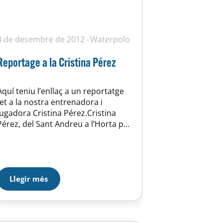
4 de desembre de 2012
Waterpolo
Reportage a la Cristina Pérez
Aquí teniu l’enllaç a un reportatge
fet a la nostra entrenadora i
jugadora Cristina Pérez.Cristina
Pérez, del Sant Andreu a l’Horta per
seguir jugant – BTVNOTÍCIES.cat
Llegir més