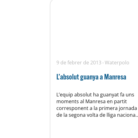
9 de febrer de 2013
Waterpolo
L’absolut guanya a Manresa
L’equip absolut ha guanyat fa uns
moments al Manresa en partit
corresponent a la primera jornada
de la segona volta de lliga nacional,
continua així l’excel.lent marxa dels
nois d’en Suso que han posat la
directa cap a la primera divisió.