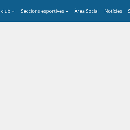
l club
Seccions esportives
Àrea Social
Notícies