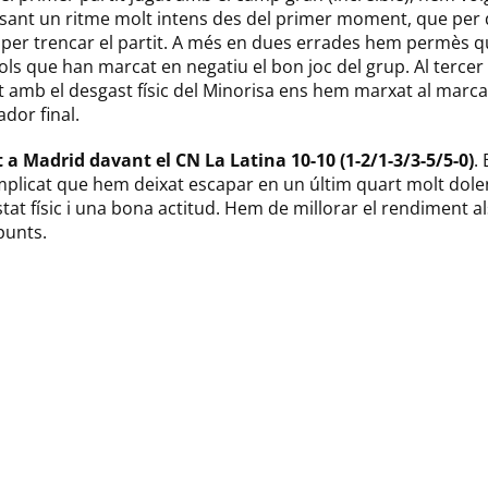
posant un ritme molt intens des del primer moment, que per 
 per trencar el partit. A més en dues errades hem permès qu
ols que han marcat en negatiu el bon joc del grup. Al tercer
t amb el desgast físic del Minorisa ens hem marxat al marc
ador final.
a Madrid davant el CN La Latina 10-10 (1-2/1-3/3-5/5-0)
.
icat que hem deixat escapar en un últim quart molt dolent.
at físic i una bona actitud. Hem de millorar el rendiment a
punts.