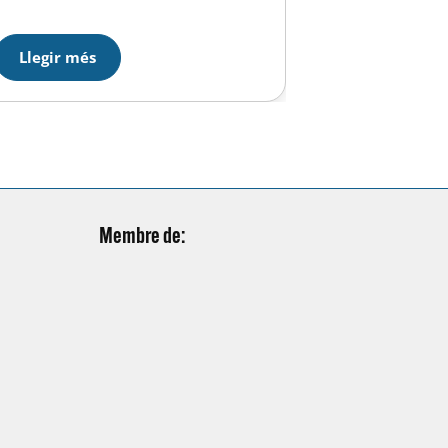
està molt i molt bé, ja sabeu…… a
per el calendari d’aquest Nadal !!!
Llegir més
Membre de: