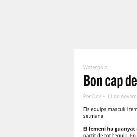
Waterpolo
Bon cap de
Per
Dev
11 de novem
Els equips masculí i fe
setmana.
El femení ha guanyat a
partit de tot l’equip. E