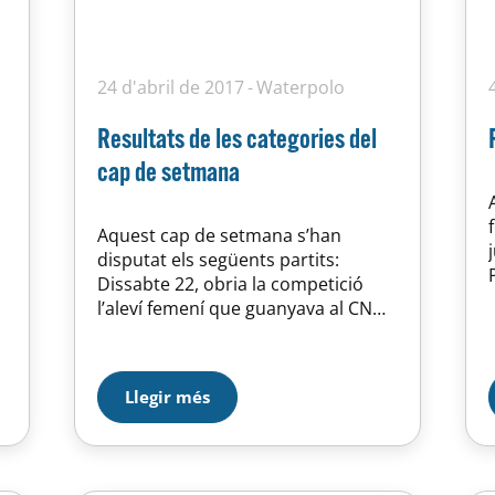
24 d'abril de 2017
Waterpolo
Resultats de les categories del
cap de setmana
Aquest cap de setmana s’han
disputat els següents partits:
Dissabte 22, obria la competició
l’aleví femení que guanyava al CN
t
Catalunya per un clar 0-7. Per fi, les
jugadores lesionades ja estan
recuperades i van poder jugar.
t
Llegir més
Partit molt treballat en defensa,
que ens va permetre jugar amb
molta tranquil·litat. Hem de millorar
en el xut i mirar més…