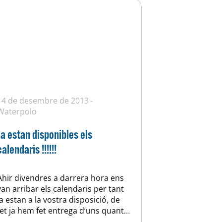
14 de desembre de 2013
Waterpolo
Ja estan disponibles els
calendaris !!!!!!
Ahir divendres a darrera hora ens
van arribar els calendaris per tant
ja estan a la vostra disposició, de
fet ja hem fet entrega d’uns quants,
la gent que ja el té comenta que