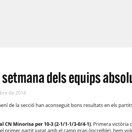
 setmana dels equips absol
bre de 2018
mení de la secció han aconseguit bons resultats en els parti
l CN Minorisa per 10-3 (2-1/1-1/3-0/4-1)
. Primera victòria 
n el primer partit jugat amb el camp gran (increïble), hem vol