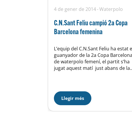
4 de gener de 2014
Waterpolo
C.N.Sant Feliu campió 2a Copa
Barcelona femenina
L’equip del C.N.Sant Feliu ha estat e
guanyador de la 2a Copa Barcelon
de waterpolo femení, el partit s’ha
jugat aquest matí just abans de la
jornada final del mateix trofeu dels
nois. El nostre equip ha plantat
cara davant un rival de superior
categoria i ens ha regalat un bon i
Llegir més
entretingut partit de…