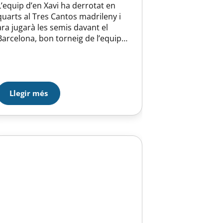
L’equip d’en Xavi ha derrotat en
quarts al Tres Cantos madrileny i
ara jugarà les semis davant el
Barcelona, bon torneig de l’equip
que buscarà plantar-se a la final,
l’altra semi Sant Andreu-Sabadell.
Llegir més