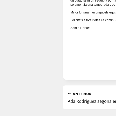
disputadíssim on l’equip a punt 
solament fa una temporada que d
Millor fortuna han tingut els equ
Felicitats a tots i totes i a cont
Som d’Horta!!!
ANTERIOR
Ada Rodríguez segona en 