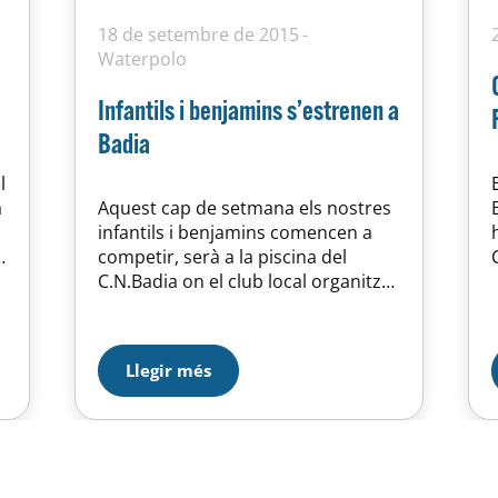
18 de setembre de 2015
Waterpolo
Infantils i benjamins s’estrenen a
Badia
l
a
Aquest cap de setmana els nostres
infantils i benjamins comencen a
competir, serà a la piscina del
C.N.Badia on el club local organitza
un torneig (al que ja vem assistir
l’any pasat) pensat per començar a
preparar la temporada oficial i que
Llegir més
servirà per rodar als nostres joves
jugadors. Sort !!!!