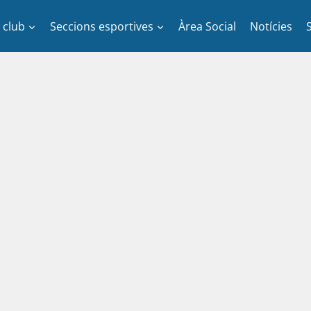
l club
Seccions esportives
Àrea Social
Notícies