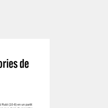
ories de
N Rubí (10-8) en un partit