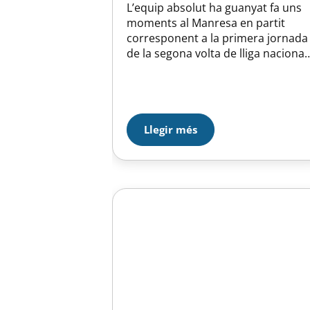
L’equip absolut ha guanyat fa uns
moments al Manresa en partit
corresponent a la primera jornada
de la segona volta de lliga nacional,
continua així l’excel.lent marxa dels
nois d’en Suso que han posat la
directa cap a la primera divisió.
Llegir més