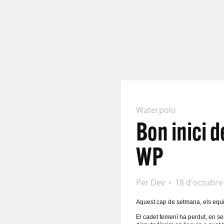
Waterpolo
Bon inici 
WP
Per
Dev
18 d'octubre
Aquest cap de setmana, els equi
El cadet femení ha perdut, en seu