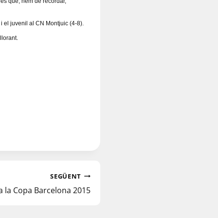
oies que, hem de recordar,
i el juvenil al CN Montjuic (4-8).
llorant.
SEGÜENT
 la Copa Barcelona 2015