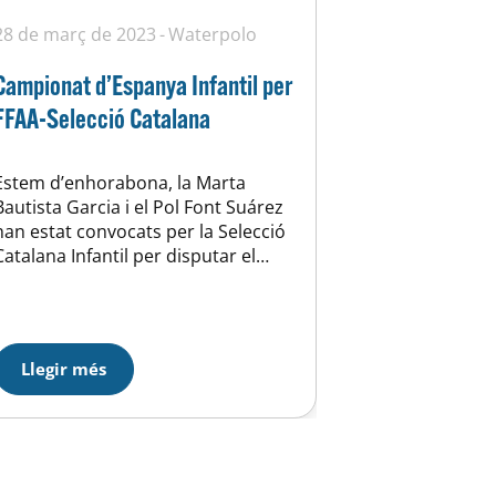
28 de març de 2023
Waterpolo
Campionat d’Espanya Infantil per
FFAA-Selecció Catalana
Estem d’enhorabona, la Marta
Bautista Garcia i el Pol Font Suárez
han estat convocats per la Selecció
Catalana Infantil per disputar el
Campionat d’Espanya per FFAA que
es celebrarà del 1 al 4 d’abril en el
Centro de Natación M86
(Madrid). Un cop més aquest és el
Llegir més
reconeixement per part de
nataciocat a la UEH i…