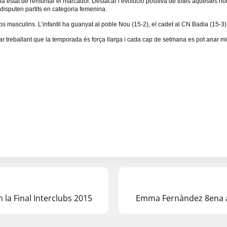
ha estat de remuntar el marcador. Destacar l’evolució positiva de totes aquestes n
isputen partits en categoria femenina.
ips masculins. L’infantil ha guanyat al poble Nou (15-2), el cadet al CN Badia (15-3) 
inuar treballant que la temporada és força llarga i cada cap de setmana es pot anar mi
la Final Interclubs 2015
Emma Fernàndez 8ena a