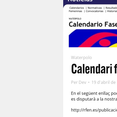
Waterpolo
Calendari 
Per
Dev
19 d'abril de
En el següent enllaç po
es disputarà a la nostra
http://rfen.es/publica