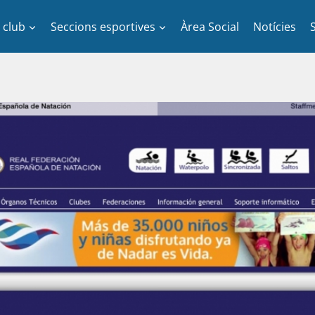
l club
Seccions esportives
Àrea Social
Notícies