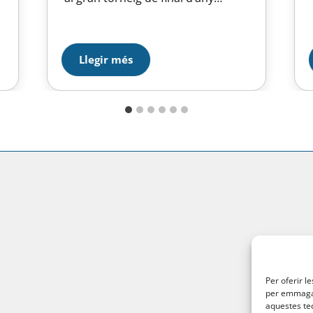
l
organitzat per la Federació
Catalana de Natació, el CN Sabadell,
,
el CN Molins de Rei i TURBO: el WP
,
OPEN TURBO CHRISTMAS CUP. Una
Llegir més
competició per les categories més
joves…
Per oferir l
per emmagatz
aquestes te