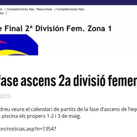
fase ascens 2a divisió feme
 2015
dreu veure el calendari de partits de la fase d’ascens de l’
 piscina els propers 1-2 i 3 de maig.
cion/noticias.asp?n=13547