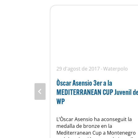
aterpolo
29 d'agost de 2017
Waterpolo
e la 46ena
Òscar Asensio 3er a la
MEDITERRANEAN CUP Juvenil d
WP
 aquesta
ena Copa
L’Òscar Asensio ha aconseguit la
lo després de
medalla de bronze en la
sim i
Mediterranean Cup a Montenegro
ostre equip