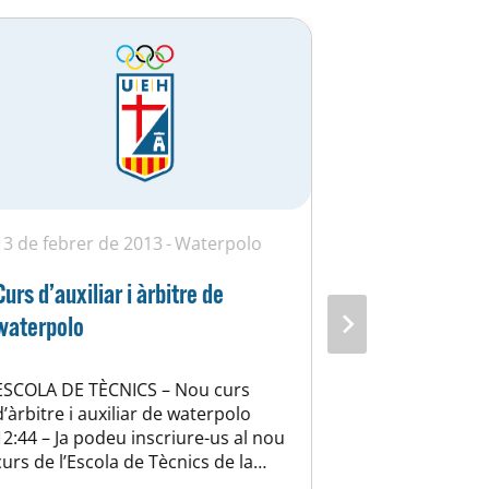
13 de febrer de 2013
Waterpolo
7 d'octubre 
Curs d’auxiliar i àrbitre de
Comencen les
waterpolo
Aquest cap d
en marxa les 
ESCOLA DE TÈCNICS – Nou curs
waterpolo, l’
d’àrbitre i auxiliar de waterpolo
s’estrena a l
12:44 – Ja podeu inscriure-us al nou
nacional viat
curs de l’Escola de Tècnics de la
dissabte a M
FCN d’àrbitre i auxiliar de