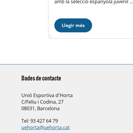
amb la selecció espanyola juvenil a
inal per poder
guanyar a la selecció de Croàcia als
l rival del
penals (15-14). Aquesta competició
la primera
que ha acollit un total de 12 països
tegoria per
Llegir més
entre ells Sèrbia, Hongria, Itàlia
…
i Grècia, serveix com a preparació
per a l’Europeu de la categoria a
Malta…
Dades de contacte
Unió Esportiva d'Horta
C/Feliu i Codina, 27
08031, Barcelona
Tel: 93 427 64 79
uehorta@uehorta.cat