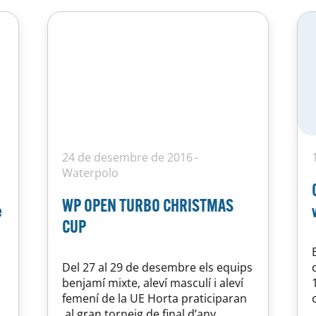
24 de desembre de 2016
Waterpolo
WP OPEN TURBO CHRISTMAS
e
CUP
Del 27 al 29 de desembre els equips
benjamí mixte, aleví masculí i aleví
femení de la UE Horta praticiparan
al gran torneig de final d’any