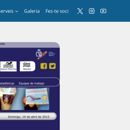
Serveis
Galeria
Fes-te soci