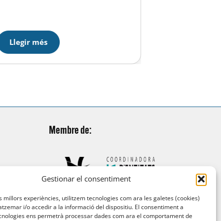
Màlaga, difíc
waterpolo. Aquest curs començarà
començar ja 
el 4 de març i es celebrarà a dues
es va classifi
instal·lacions. Les classes teòriques
temporada an
es faran al C.N.Atlètic Barceloneta i
Llegir més
Llegir mé
conjunt cosa
les pràctiques…
Membre de:
Gestionar el consentiment
es millors experiències, utilitzem tecnologies com ara les galetes (cookies)
emar i/o accedir a la informació del dispositiu. El consentiment a
cnologies ens permetrà processar dades com ara el comportament de