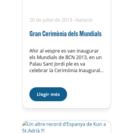
20 de juliol de 2013
Natació
Gran Cerimònia dels Mundials
Ahir al vespre es van inaugurar
els Mundials de BCN 2013, en un
Palau Sant Jordi ple es va
celebrar la Cerimònia Inaugural,
entre els participants 20
nedadors del club (a la
fotografia) que ho van fer
Llegir més
perfecte, va ser molt
emocionant, un altre moment
intens va ser el dels castellers,
realment fantàstic, també us…