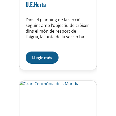
U.E.Horta
Dins el planning de la secció i
seguint amb l’objectiu de crèixer
dins el món de l’esport de
l’aigua, la junta de la secció ha
decidit reforçar els diferents
equips absoluts de la secció amb
l’incorporació per a la propera
Llegir més
temporada de diferents
esportistes de primer nivell per
tal de donar un impuls definitiu
als…