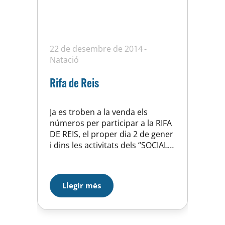
22 de desembre de 2014
Natació
Rifa de Reis
Ja es troben a la venda els
números per participar a la RIFA
DE REIS, el proper dia 2 de gener
i dins les activitats dels “SOCIALS”
d’aquest any farem el sorteig de
dos magnifics premis, un lot de
productes de Can Grau (paga
Llegir més
molt la pena) i un lot de roba
esportiva + dècim…