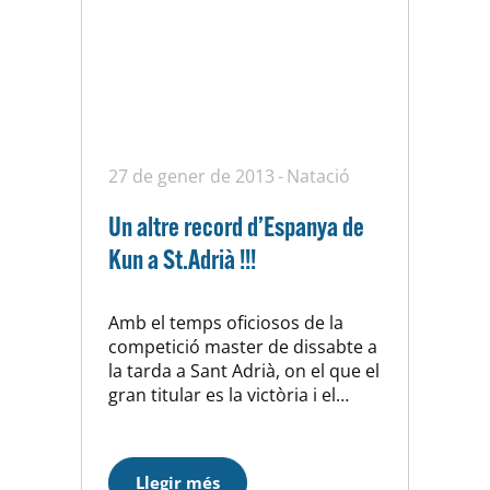
27 de gener de 2013
Natació
Un altre record d’Espanya de
Kun a St.Adrià !!!
Amb el temps oficiosos de la
competició master de dissabte a
la tarda a Sant Adrià, on el que el
gran titular es la victòria i el
record de Espanya, i de
Catalunya de 50 papallona
(cat.+35) de Kun Isaac (30.92). Es
Llegir més