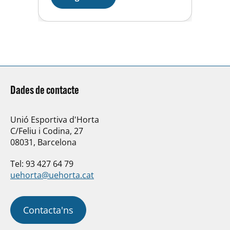
la quarta competició
consecutiva, des de desembre,
en el que algun nedador del…
Dades de contacte
Unió Esportiva d'Horta
C/Feliu i Codina, 27
08031, Barcelona
Tel: 93 427 64 79
uehorta@uehorta.cat
Contacta'ns