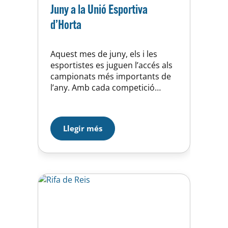
Juny a la Unió Esportiva
d’Horta
Aquest mes de juny, els i les
esportistes es juguen l’accés als
campionats més importants de
l’any. Amb cada competició
podrem tornar a demostrar
l’esforç, la passió i els valors que
ens defineixen com a club.
Llegir més
HOQUEI Campionat de Catalunya
(6 al 8 de juny – La Seu d’Urgell)
L’equip Benjamí A…