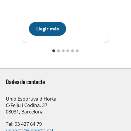
Júlia Simó en Júnior B. En el
L
programa curt de dissabte Laura
P
fou 3ª, Mónica 10ª i Julia 22ª.
s
Després del llarg de…
n
s
Llegir més
p
Dades de contacte
Unió Esportiva d'Horta
C/Feliu i Codina, 27
08031, Barcelona
Tel: 93 427 64 79
uehorta@uehorta.cat