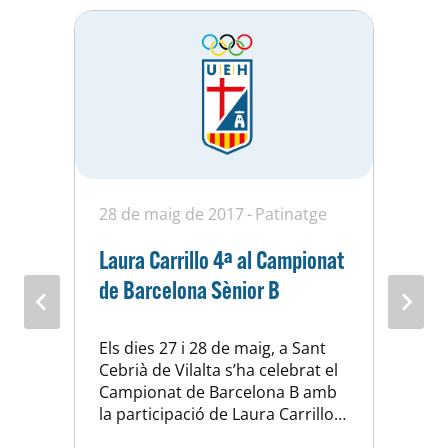
28 de maig de 2017
Patinatge
1
Laura Carrillo 4ª al Campionat
P
de Barcelona Sènior B
L
l
Els dies 27 i 28 de maig, a Sant
L
Cebrià de Vilalta s’ha celebrat el
h
Campionat de Barcelona B amb
n
la participació de Laura Carrillo
m
en Sènior B i Mónica Cubells i
t