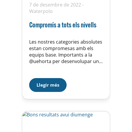
7 de desembre de 2022
Waterpolo
Compromís a tots els nivells
Les nostres categories absolutes
estan compromesas amb els
equips base. Importants a la
@uehorta per desenvolupar un
projecte de Club on els valors
són l’ànima de l’Entitat:
esportivitat, qualitat,
Llegir més
participació, confiança i inclusió
entre d’altres, fan que la nostra
Cantera tingui com a mirall del
#wp als més grans. La Noa Grau
és un exemple…