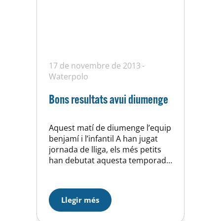
17 de novembre de 2013
Waterpolo
Bons resultats avui diumenge
Aquest matí de diumenge l’equip
benjamí i l’infantil A han jugat
jornada de lliga, els més petits
han debutat aquesta temporada
i ha estat a la piscina del
Atl.Barceloneta, en el primer
partit jugat davant l’equip local
Llegir més
hem perdut per un ajustat 8 a 7,
durant la major part del partit el