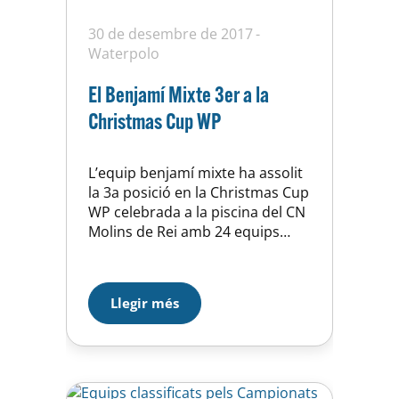
30 de desembre de 2017
Waterpolo
El Benjamí Mixte 3er a la
Christmas Cup WP
L’equip benjamí mixte ha assolit
la 3a posició en la Christmas Cup
WP celebrada a la piscina del CN
Molins de Rei amb 24 equips
participants. Els nois i noies han
disputat un gran campionat on
han guanyat 7 dels 8 partis
Llegir més
jugats i solament el gran favorit
de la competició els ha deixat
fóra de la…