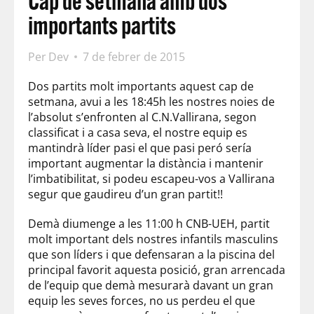
Cap de setmana amb dos
importants partits
Per
Dev
7 de febrer de 2015
Dos partits molt importants aquest cap de
setmana, avui a les 18:45h les nostres noies de
l’absolut s’enfronten al C.N.Vallirana, segon
classificat i a casa seva, el nostre equip es
mantindrà líder pasi el que pasi peró sería
important augmentar la distància i mantenir
l’imbatibilitat, si podeu escapeu-vos a Vallirana
segur que gaudireu d’un gran partit!!
Demà diumenge a les 11:00 h CNB-UEH, partit
molt important dels nostres infantils masculins
que son líders i que defensaran a la piscina del
principal favorit aquesta posició, gran arrencada
de l’equip que demà mesurarà davant un gran
equip les seves forces, no us perdeu el que