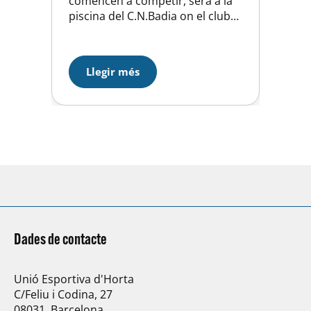
comencen a competir, serà a la
piscina del C.N.Badia on el club
local organitza un torneig (al que
ja vem assistir l’any pasat)
pensat per començar a preparar
Llegir més
la temporada oficial i que servirà
per rodar als nostres joves
jugadors. Sort !!!!
Dades de contacte
Unió Esportiva d'Horta
C/Feliu i Codina, 27
08031, Barcelona