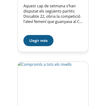
Aquest cap de setmana s’han
disputat els següents partits:
Dissabte 22, obria la competició
l’aleví femení que guanyava al CN
Catalunya per un clar 0-7. Per fi,
les jugadores lesionades ja estan
recuperades i van poder jugar.
Llegir més
Partit molt treballat en defensa,
que ens va permetre jugar amb
molta tranquil·litat. Hem
de millorar en el xut i mirar
més…