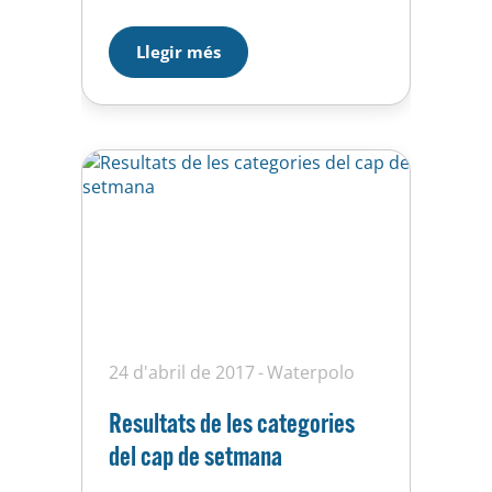
influeix en la classificació fina) ja
tenim equips classificats per
Llegir més
jugar les finals del Campionat de
Catalunya que es disputaran al
llarg del mes de juny. El cap de
setmana del…
24 d'abril de 2017
Waterpolo
Resultats de les categories
del cap de setmana