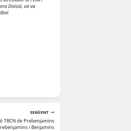
era Divisió, on va
tbol.
SEGÜENT
ió TBCN de Prebenjamins
 Prebenjamins i Benjamins