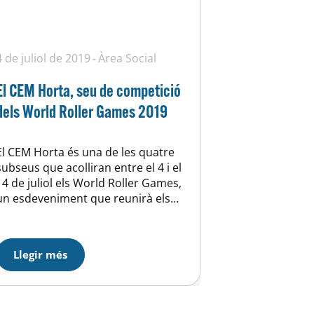
4 de juliol de 2019
Àrea Social
El CEM Horta, seu de competició
dels World Roller Games 2019
El CEM Horta és una de les quatre
subseus que acolliran entre el 4 i el
14 de juliol els World Roller Games,
un esdeveniment que reunirà els
campionats del món de les 11
disciplines de la Federació
Internacional de Patinatge: Alpí en
Llegir més
línia, Artístic, Descens en línia i
longboard, Freestyle en línia,
Hoquei línia, Hoquei…