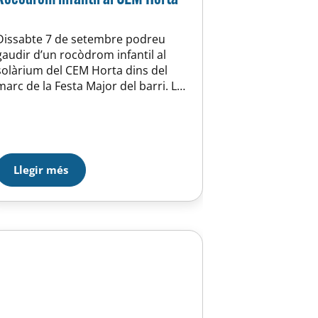
Dissabte 7 de setembre podreu
gaudir d’un rocòdrom infantil al
solàrium del CEM Horta dins del
marc de la Festa Major del barri. La
canalla de 5 a 12 anys podrà gaudir
d’aquesta experiència divertida,
segura i plena de reptes gràcies a
l’Àrea Social de la Unió Esportiva
d’Horta i la Unió Excursionista de
Llegir més
Catalunya – Horta. …