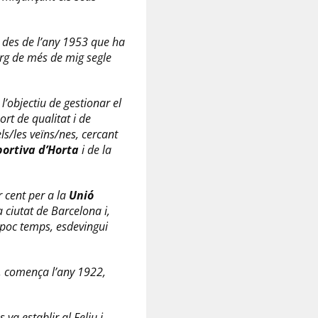
a des de l’any 1953 que ha
arg de més de mig segle
’objectiu de gestionar el
rt de qualitat i de
ls/les veïns/nes, cercant
portiva d’Horta
i de la
r cent per a la
Unió
 ciutat de Barcelona i,
n poc temps, esdevingui
, comença l’any 1922,
va establir al Feliu i