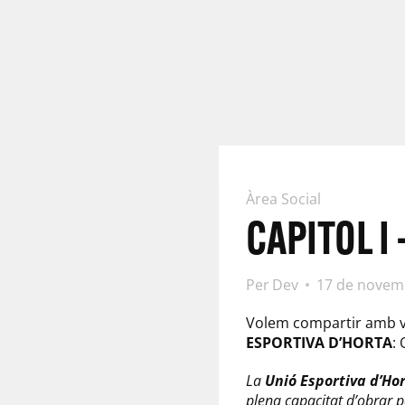
Àrea Social
CAPITOL I 
Per
Dev
17 de novem
Volem compartir amb vo
ESPORTIVA D’HORTA
:
La
Unió Esportiva d’Ho
plena capacitat d’obrar pe