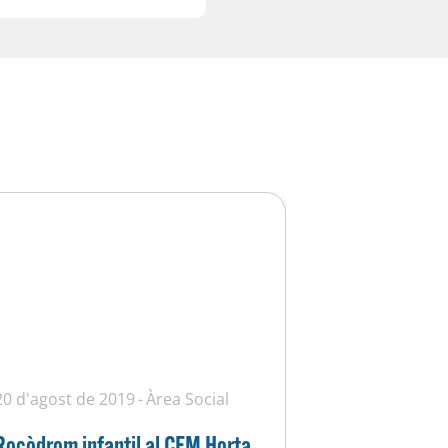
20 d'agost de 2019
Àrea Social
Rocòdrom infantil al CEM Horta