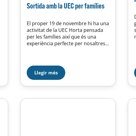
Sortida amb la UEC per famílies
El proper 19 de novembre hi ha una
activitat de la UEC Horta pensada
per les famílies així que és una
experiència perfecte per nosaltres.
Es tracta d’una sortida sense
dificultat, apta per tothom que li
agradi caminar. Seran 8km amb 260
de desnivell. La sortida és des de la
Llegir més
Plaça Santes Creus el dissabte…