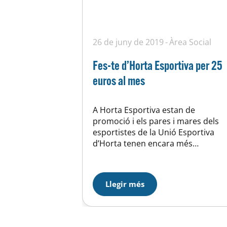
26 de juny de 2019
Àrea Social
Fes-te d’Horta Esportiva per 25
euros al mes
A Horta Esportiva estan de
promoció i els pares i mares dels
esportistes de la Unió Esportiva
d’Horta tenen encara més
avantatges! La promoció actual
consisteix en una quota de 29
euros els 3 mesos de l’estiu però
Llegir més
els familiars de primer grau de
consanguinitat dels nostres
esportistes, poden sumar-se a la
promoció per un…