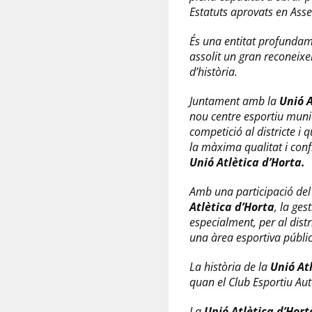
Estatuts aprovats en Ass
És una entitat profundame
assolit un gran reconeixe
d’història.
Juntament amb la
Unió A
nou centre esportiu munic
competició al districte i 
la màxima qualitat i confi
Unió Atlètica d’Horta.
Amb una participació del 
Atlètica d’Horta
, la ge
especialment, per al dist
una àrea esportiva públic
La història de la
Unió At
quan el Club Esportiu Aut
La
Unió Atlètica d’Hort