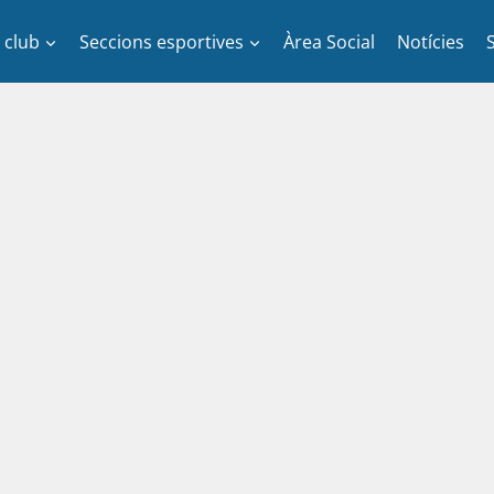
l club
Seccions esportives
Àrea Social
Notícies