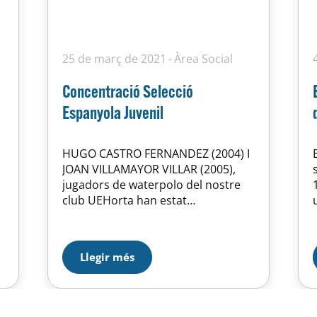
25 de març de 2021
Àrea Social
Concentració Selecció
Espanyola Juvenil
HUGO CASTRO FERNANDEZ (2004) I
JOAN VILLAMAYOR VILLAR (2005),
jugadors de waterpolo del nostre
club UEHorta han estat
seleccionats per a la concentració
amb la selecció Espanyola Juvenil
del 28 de març al 3 d’abril a Sierra
Llegir més
Nevada (Granada). Enhorabona!