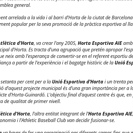
emblea general.
nt arrelada a la vida i al barri d’Horta de la ciutat de Barcelon
ment popular per la seva promoció de la pràctica esportiva al ll
tlètica d’Horta
, va crear l’any 2005,
Horta Esportiva AIE
amb l
ipal d’Horta. Es tracta d’una agrupació que pretén apropar l’espo
que neix amb l’esperança de convertir-se en el referent esportiu de
ança a partir de l’experiència i el bagatge històric de la
Unió Es
setanta per cent per a la
Unió Esportiva d’Horta
i un trenta pe
stió d’aquest projecte municipal és d’una gran importància per a la
ricte d’Horta-Guinardó. L’objectiu final d’aquest centre és que, e
a de qualitat de primer nivell.
lètica d’Horta
, l’altra entitat integrant de l’
Horta Esportiva AIE
onomia i l’Athletic Baseball Club van decidir fusionar-se.
a
va haver de fer una peregrinació per diferents camps fins que es 