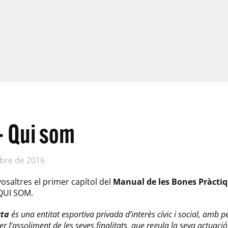
– Qui som
bre de 2016
saltres el primer capítol del
Manual de les Bones Pràctiq
 QUI SOM.
rta
és una entitat esportiva privada d’interès cívic i social, amb p
r l’assoliment de les seves finalitats, que regula la seva actuaci