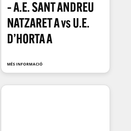
– A.E. SANT ANDREU
NATZARET A vs U.E.
D’HORTA A
MÉS INFORMACIÓ