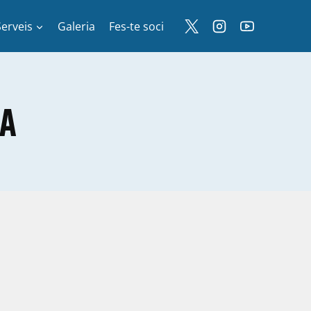
Serveis
Galeria
Fes-te soci
 A