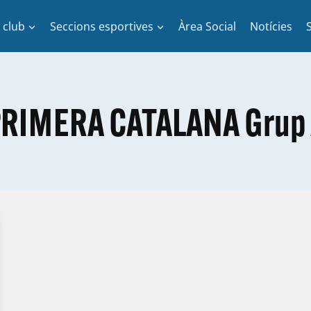
l club
Seccions esportives
Àrea Social
Notícies
RIMERA CATALANA Grup