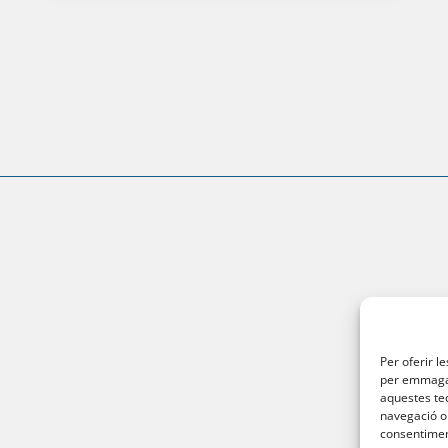
Per oferir l
per emmagatz
aquestes te
navegació o 
consentiment