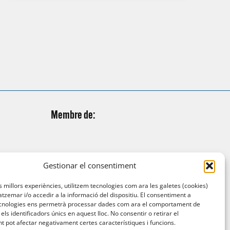
Membre de:
Gestionar el consentiment
es millors experiències, utilitzem tecnologies com ara les galetes (cookies)
emar i/o accedir a la informació del dispositiu. El consentiment a
cnologies ens permetrà processar dades com ara el comportament de
els identificadors únics en aquest lloc. No consentir o retirar el
 pot afectar negativament certes característiques i funcions.