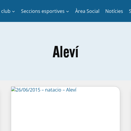
l club
Seccions esportives
Àrea Social
Notícies
Aleví