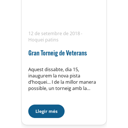
12 de setembre de 2018
Hoquei patins
Gran Torneig de Veterans
Aquest dissabte, dia 15,
inaugurem la nova pista
d’hoquei… I de la millor manera
possible, un torneig amb la
participació dels nostres
Veterans de l’hoquei patins de la
UE. Horta! A partir de les 16,30
Llegir més
hores, tenim garantida una
magnífica tarda amb un bon
espectacle i diversió assegurats.