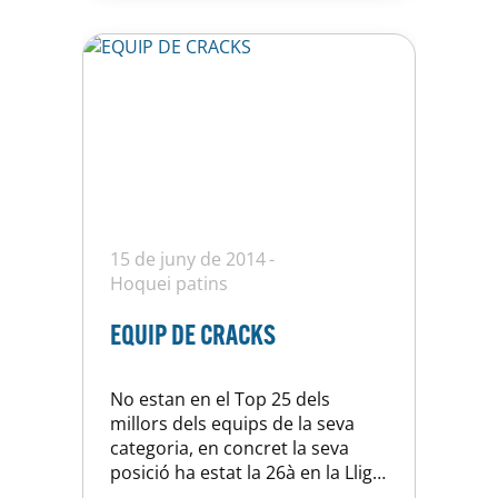
Esteu tots convidats al gran
esdeveniment esportiu.
15 de juny de 2014
Hoquei patins
EQUIP DE CRACKS
No estan en el Top 25 dels
millors dels equips de la seva
categoria, en concret la seva
posició ha estat la 26à en la Lliga
de Campionat però mereixen