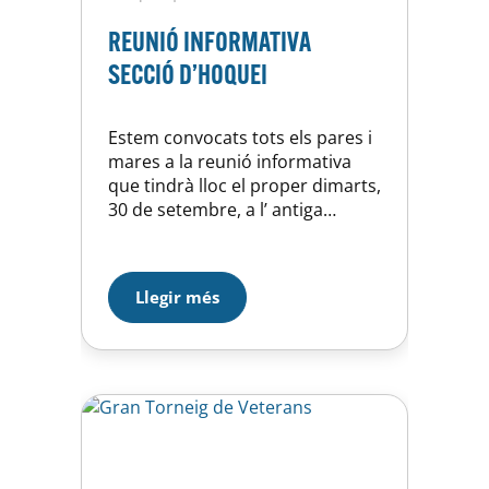
REUNIÓ INFORMATIVA
SECCIÓ D’HOQUEI
Estem convocats tots els pares i
mares a la reunió informativa
que tindrà lloc el proper dimarts,
30 de setembre, a l’ antiga
recepció de la UE Horta. Hem
quedat, a les 19 hores, per rebre
informació de la passada
Llegir més
temporada, dades econòmiques,
planificació i objectius, així com
per tractar tots els aspectes
relacionats amb l’inici…