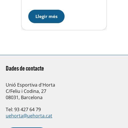
instal·lacions; 1’5 milions en 2015
i la resta en el 2016. Serviran per
Llegir més
ampliar el camp de futbol, la
construcció d’una nova piscina
exterior, l’ampliació de la piscina
coberta, la (Ojito…
Dades de contacte
Unió Esportiva d'Horta
C/Feliu i Codina, 27
08031, Barcelona
Tel: 93 427 64 79
uehorta@uehorta.cat