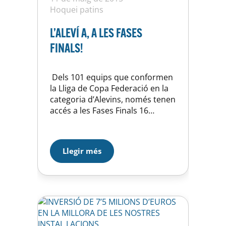
Hoquei patins
L’ALEVÍ A, A LES FASES
FINALS!
Dels 101 equips que conformen
la Lliga de Copa Federació en la
categoria d’Alevins, només tenen
accés a les Fases Finals 16
equips; els primers de cada un
del 11 grups que hi ha i els 5
millors segons de tots els grups.
Llegir més
I…es dóna la situació….que….el
nostre Aleví A, forma part dels 16
equips…