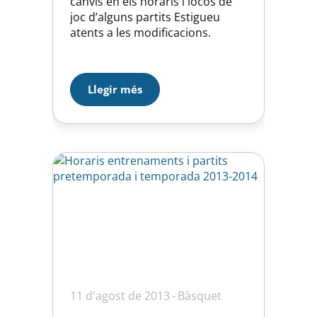
canvis en els horaris i locos de
joc d’alguns partits Estigueu
atents a les modificacions.
Llegir més
11 d'agost de 2013
Bàsquet