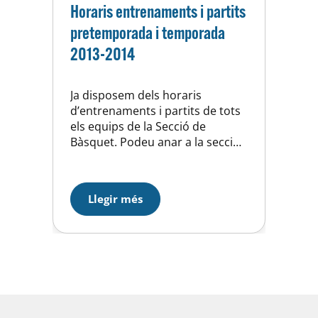
Horaris entrenaments i partits
pretemporada i temporada
2013-2014
Ja disposem dels horaris
d’entrenaments i partits de tots
els equips de la Secció de
Bàsquet. Podeu anar a la secció
documentació i veure i
descarregar els documents amb
tota la informació. Aquests
Llegir més
horaris son definitius però
encara podríem patir algun canvi
en funció de les diferents
necessitats de la Secció.