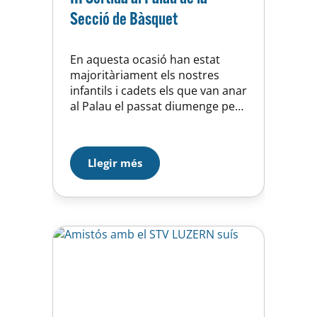
Secció de Bàsquet
En aquesta ocasió han estat
majoritàriament els nostres
infantils i cadets els que van anar
al Palau el passat diumenge per
veure el partit que enfrontava a
l’Iberostar Tenerife amb el F.C.
Barcelona.Un total de 37
Llegir més
jugadors i jugadores van estar a
peu de pista compartint una
bona estona al costat de la
plantilla blaugrana…