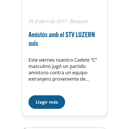
25 d'abril de 2017
Bàsquet
Amistós amb el STV LUZERN
suís
Este viernes nuestro Cadete “C”
masculino jugó un partido
amistoso contra un equipo
extranjero proveniente de
Lucerna, Suiza. Partido muy
intenso por ambas partes, los
dos equipos queríamos jugar
Llegir més
con un gran ritmo de balón en
una pista con espacios
reducidos que hacía que los
mínimos errores en el pase