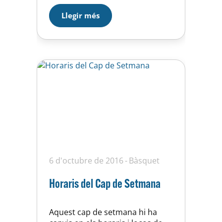
2014-2015. Val a dir que els
Llegir més
jugadors també aprofiten
aquests dies per cohesionar el
grup i gaudir d’allò més.
6 d'octubre de 2016
Bàsquet
Horaris del Cap de Setmana
Aquest cap de setmana hi ha