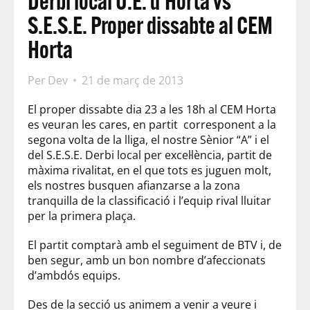
Derbi local U.E. d’Horta vs
S.E.S.E. Proper dissabte al CEM
Horta
Per
Dev
21 de març de 2013
El proper dissabte dia 23 a les 18h al CEM Horta
es veuran les cares, en partit corresponent a la
segona volta de la lliga, el nostre Sènior “A” i el
del S.E.S.E. Derbi local per excel·lència, partit de
màxima rivalitat, en el que tots es juguen molt,
els nostres busquen afianzarse a la zona
tranquilla de la classificació i l’equip rival lluitar
per la primera plaça.
El partit comptarà amb el seguiment de BTV i, de
ben segur, amb un bon nombre d’afeccionats
d’ambdós equips.
Des de la secció us animem a venir a veure i