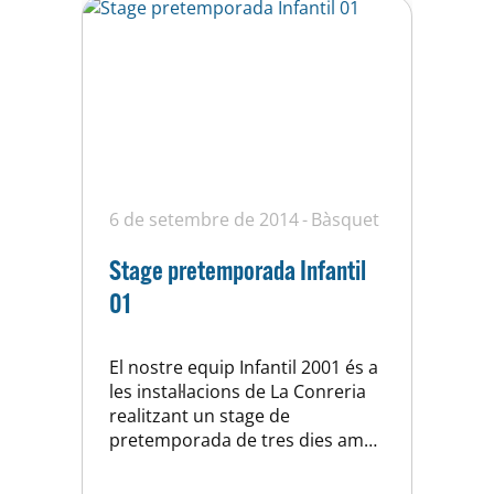
penalizaran. Defensivamente
sufrimos mucho en…
6 de setembre de 2014
Bàsquet
Stage pretemporada Infantil
01
El nostre equip Infantil 2001 és a
les instal·lacions de La Conreria
realitzant un stage de
pretemporada de tres dies amb
l’objectiu de posar a punt l’equip
de cara a l’inici de la temporada