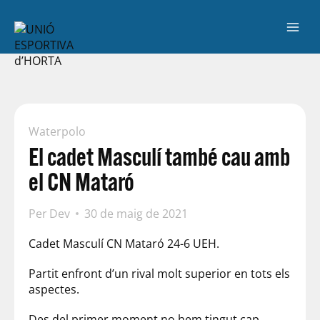
Waterpolo
El cadet Masculí també cau amb
el CN Mataró
Per
Dev
30 de maig de 2021
Cadet Masculí CN Mataró 24-6 UEH.
Partit enfront d’un rival molt superior en tots els
aspectes.
Des del primer moment no hem tingut cap