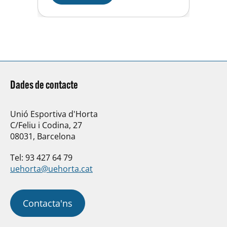
ocasions) i a una millor
preparació física que ens ha
permés afrontar…
Dades de contacte
Unió Esportiva d'Horta
C/Feliu i Codina, 27
08031, Barcelona
Tel: 93 427 64 79
uehorta@uehorta.cat
Contacta'ns