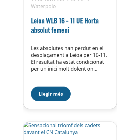
Waterpolo
Leioa WLB 16 – 11 UE Horta
absolut femení
Les absolutes han perdut en el
desplaçament a Leioa per 16-11.
El resultat ha estat condicionat
per un inici molt dolent on
l’equip de casa s’ha posat amb
un clar 9-2. A partir d’aqui hem
entrat en el joc i hem intentat
Llegir més
remontar el partit arribant a
tenir un 12-11 però no hi ha
hagut manera….