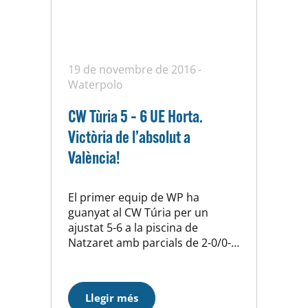
19 de novembre de 2016
Waterpolo
CW Tùria 5 – 6 UE Horta.
Victòria de l’absolut a
València!
El primer equip de WP ha
guanyat al CW Túria per un
ajustat 5-6 a la piscina de
Natzaret amb parcials de 2-0/0-
3/1-1/2-2. Partit molt igual que
s’ha resolt gràcies a una bona
defensa en les jugades
Llegir més
d’inferioritat (1 gol encaixat de 8