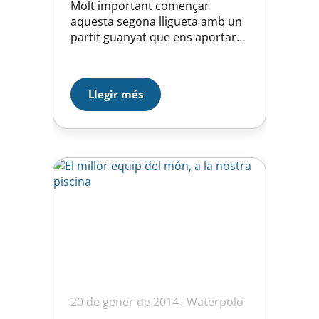
Molt important començar
aquesta segona lligueta amb un
partit guanyat que ens aportarà
confiança. Començament de
partit una mica verd, amb errors
que per sort no ens han
Llegir més
penalitzat gaire. A partir del
segon quart, hem començat a
jugar més ordenades i, gràcies a
aquest ordre i una molt bona…
20 de gener de 2014
Waterpolo