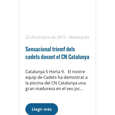
25 d'octubre de 2015
Waterpolo
Sensacional triomf dels
cadets davant el CN Catalunya
Catalunya 5 Horta 9. El nostre
equip de Cadets ha demostrat a
la piscina del CN Catalunya una
gran maduresa en el seu joc
tàctic col·lectiu. Han interpretat a
la perfecció el plantejament
inicial per minimitzar el risc
Llegir més
ofensiu del rival, el mèrit afegit