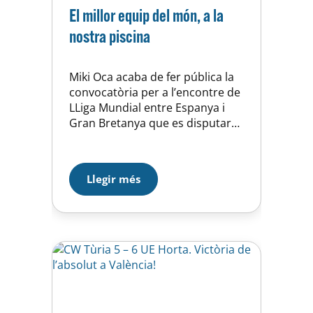
El millor equip del món, a la
nostra piscina
Miki Oca acaba de fer pública la
convocatòria per a l’encontre de
LLiga Mundial entre Espanya i
Gran Bretanya que es disputarà
demà a les 19:15h a la nostra
piscina. Està prevista la
presència de totes les jugadores
Llegir més
campiones del món a Barcelona,
amb una excepció, Roser
Tarragó (que es troba a Estats
Units). Queda…