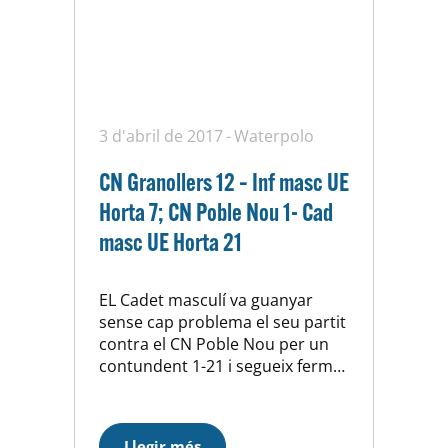
3 d'abril de 2017
Waterpolo
CN Granollers 12 – Inf masc UE
Horta 7; CN Poble Nou 1- Cad
masc UE Horta 21
EL Cadet masculí va guanyar
sense cap problema el seu partit
contra el CN Poble Nou per un
contundent 1-21 i segueix ferm
en la lluita per aconseguir un lloc
pel Campionat de Catalunya. Per
la seva banda, l’infantil masculí
Llegir més