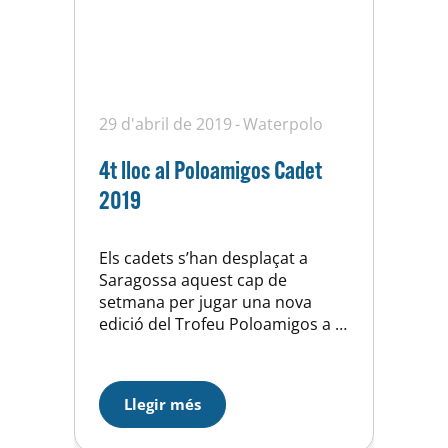
29 d'abril de 2019
Waterpolo
4t lloc al Poloamigos Cadet
2019
Els cadets s’han desplaçat a
Saragossa aquest cap de
setmana per jugar una nova
edició del Trofeu Poloamigos a la
piscina del CN Olivar. Hem fet
una molt bona fase de grups
guanyant els tres partits
Llegir més
disputats pero després hem
caigut davant el CN Helios i