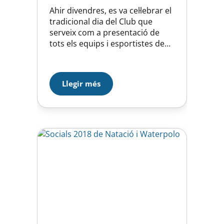
Ahir divendres, es va cel·lebrar el
tradicional dia del Club que
serveix com a presentació de
tots els equips i esportistes de
les seccions i per premiar els
resultats esportius més
destacables de la temporada
Llegir més
pasada. Vam comptar amb el
Xavi García, ex-waterpolista del
nostre club i, actual medalla
olímpica amb la selecció de
Croàcia…