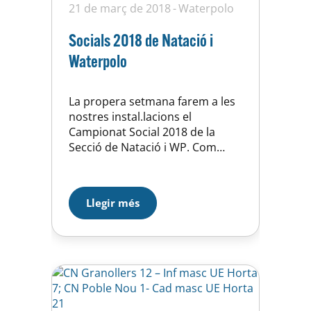
21 de març de 2018
Waterpolo
Socials 2018 de Natació i
Waterpolo
La propera setmana farem a les
nostres instal.lacions el
Campionat Social 2018 de la
Secció de Natació i WP. Com
cada any, és una “competició”
interna oberta a tothom que es
volgui apuntar, i adreçada a
Llegir més
totes les edats. L’objetiu és que
els més petitons vagin agafant la
dinàmica de competició, sortir
de la rutina…