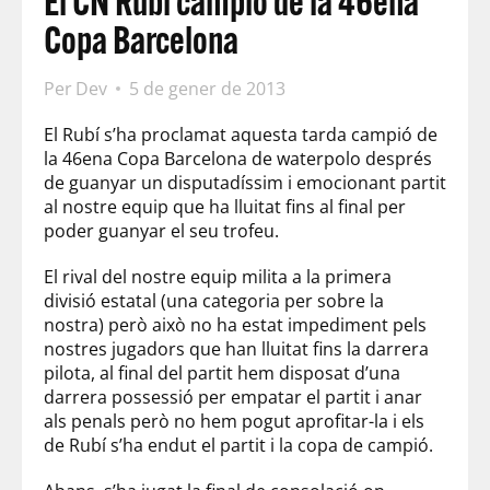
El CN Rubí campió de la 46ena
Copa Barcelona
Per
Dev
5 de gener de 2013
El Rubí s’ha proclamat aquesta tarda campió de
la 46ena Copa Barcelona de waterpolo després
de guanyar un disputadíssim i emocionant partit
al nostre equip que ha lluitat fins al final per
poder guanyar el seu trofeu.
El rival del nostre equip milita a la primera
divisió estatal (una categoria per sobre la
nostra) però això no ha estat impediment pels
nostres jugadors que han lluitat fins la darrera
pilota, al final del partit hem disposat d’una
darrera possessió per empatar el partit i anar
als penals però no hem pogut aprofitar-la i els
de Rubí s’ha endut el partit i la copa de campió.