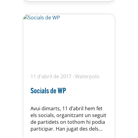
contra el CN Sant Adrià als
penals per finalitzar al 4art…
11 d'abril de 2017
Waterpolo
Socials de WP
Avui dimarts, 11 d’abril hem fet
els socials, organitzant un seguit
de partidets on tothom hi podia
participar. Han jugat des dels
més petits (2010) fins als