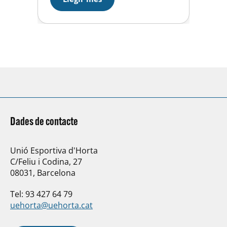
va caure davant el CN Granollers
per 12-7. Partit on hem
començat amb una renta…
Dades de contacte
Unió Esportiva d'Horta
C/Feliu i Codina, 27
08031, Barcelona
Tel: 93 427 64 79
uehorta@uehorta.cat