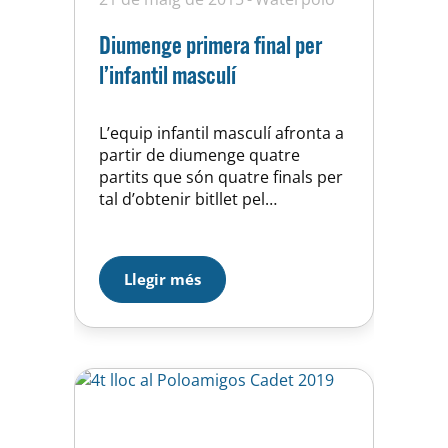
Diumenge primera final per
l’infantil masculí
L’equip infantil masculí afronta a
partir de diumenge quatre
partits que són quatre finals per
tal d’obtenir bitllet pel
Campionat d’Espanya, diumenge
partit que pot ser clau al final de
la lliga, els nois d’en Javi visiten la
Llegir més
piscina del Atl.Barceloneta rival
directe en aquesta lluita i que
actualment està un punt per
sobre peró…