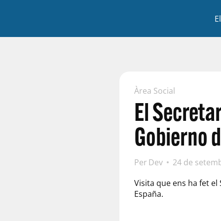
E
Àrea Social
El Secreta
Gobierno d
Per
Dev
24 de setem
Visita que ens ha fet e
España.