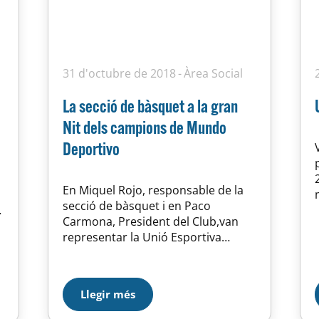
31 d'octubre de 2018
Àrea Social
La secció de bàsquet a la gran
Nit dels campions de Mundo
Deportivo
En Miquel Rojo, responsable de la
secció de bàsquet i en Paco
Carmona, President del Club,van
representar la Unió Esportiva
d’Horta a la Gala de Campions del
Mundo Deportivo que va tenir lloc
divendres passat a l’hotel Rey Juan
Llegir més
Carlos I. El motiu principal de
la gala és l’entrega de premis a tots