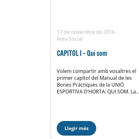
17 de novembre de 2016
Àrea Social
CAPITOL I – Qui som
Volem compartir amb vosaltres el
primer capítol del Manual de les
Bones Pràctiques de la UNIÓ
ESPORTIVA D’HORTA: QUI SOM. La
Unió Esportiva d’Horta és una
entitat esportiva privada d’interès
cívic i social, amb personalitat
jurídica i amb plena capacitat
d’obrar per l’assoliment de les
Llegir més
seves finalitats, que regula la seva