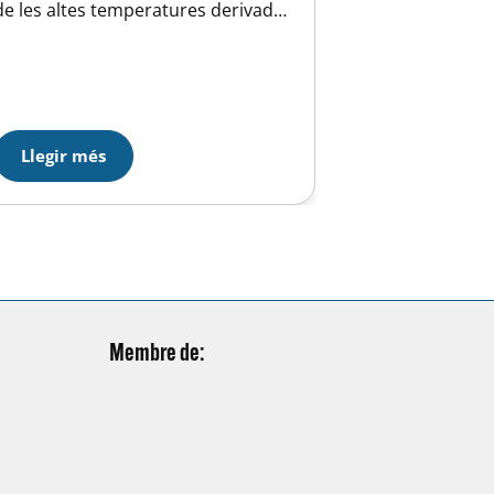
de les altes temperatures derivades
del canvi climàtic. Es queden sense
casa perquè el gel es desfà. I
nosaltres tenim molt a fer i a no fer.
Ens ajudes a salvar a Horti i als
seus…
Llegir més
Membre de: