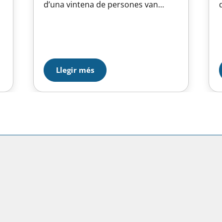
d’una vintena de persones van
poder gaudir d’una de les obres
més emblemàtiques del
modernisme, una activitat
organitzada per l’Àrea Social de la
a
Unió Esportiva d’Horta. Estigueu
atents aquesta setmana perquè
Llegir més
direm quina serà l’activitat…
a