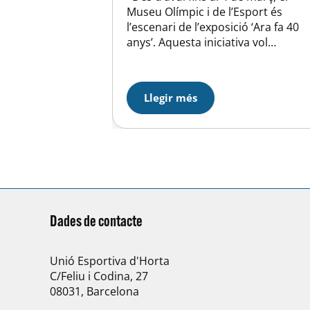
Museu Olímpic i de l’Esport és
l’escenari de l’exposició ‘Ara fa 40
anys’. Aquesta iniciativa vol
significar una reflexió sobre el
paper de l’Ajuntament de Barcelon
en el desenvolupament de l’esport
Llegir més
durant el període 1979-1986 i,
alhora, un reconeixement a la tasc
realitzada pels principals artífexs
d’aquestes polítiques esportives
municipals….
Dades de contacte
Unió Esportiva d'Horta
C/Feliu i Codina, 27
08031, Barcelona