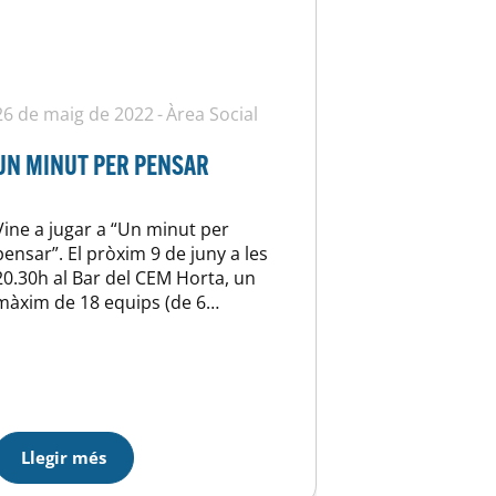
26 de maig de 2022
Àrea Social
UN MINUT PER PENSAR
Vine a jugar a “Un minut per
pensar”. El pròxim 9 de juny a les
20.30h al Bar del CEM Horta, un
màxim de 18 equips (de 6
persones) competiran a un joc de
preguntes. Tenen 1 minut per
pensar i contestar. L’equip
guanyador s’emportarà un premi:
val per un sopar fins a 40€ al…
Llegir més