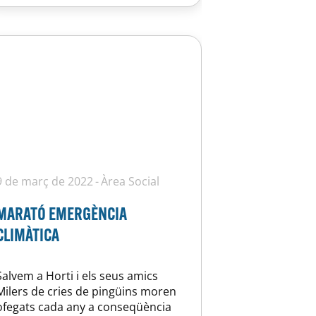
9 de març de 2022
Àrea Social
MARATÓ EMERGÈNCIA
CLIMÀTICA
Salvem a Horti i els seus amics
Milers de cries de pingüins moren
ofegats cada any a conseqüència