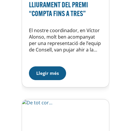
LLIURAMENT DEL PREMI
“COMPTA FINS A TRES”
El nostre coordinador, en Víctor
Alonso, molt ben acompanyat
per una representació de l’equip
de Consell, van pujar ahir a la
tarda a l’escenari del Centre de
Cultura Contemporània de
Barcelona (CCCB), per recollir el
Llegir més
guardó que ens ha estat atorgat
per l’Ajuntament de Barcelona,
en aquesta la seva 13a edició,
per promocionar els valors…