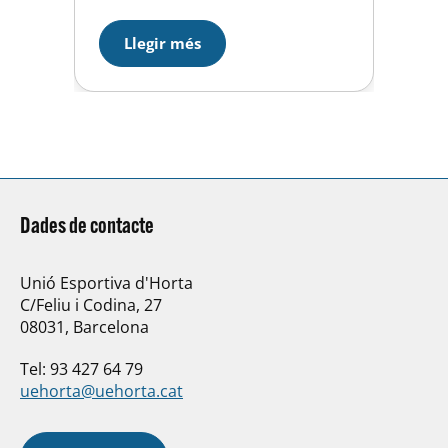
nenes d’entre 4 i 14 anys. Els
més petits, per mitjà
Llegir més
d’entrenaments i jocs, podran
passar-s’ho d’allò més bé tot
practicant l’hoquei…perquè no
coneixem millor manera
d’aprofitar les vacances d’una
forma divertida…
Dades de contacte
Unió Esportiva d'Horta
C/Feliu i Codina, 27
08031, Barcelona
Tel: 93 427 64 79
uehorta@uehorta.cat