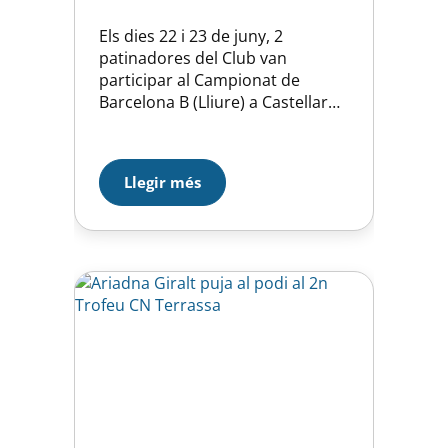
Els dies 22 i 23 de juny, 2
patinadores del Club van
participar al Campionat de
Barcelona B (Lliure) a Castellar
del Vallès. No va tenir massa sort
la nostra representant Mar
Tristan en categoria Juvenil que
Llegir més
fou 20ena i última amb una
puntuació global de 72,40 en els
dos programes. Millor sort va
tenir…