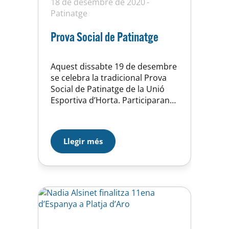
18 de desembre de 2020
Patinatge
Prova Social de Patinatge
Aquest dissabte 19 de desembre
se celebra la tradicional Prova
Social de Patinatge de la Unió
Esportiva d’Horta. Participaran
totes i tots els esportistes que
formen part de la secció.
Donada la prohibició d’accés al
Llegir més
públic per poder veure en
directe la proba, el Club ha
organitzat la retransmisió de la
mateixa per streaming pel…