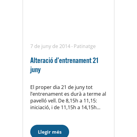
7 de juny de 2014
Patinatge
Alteració d’entrenament 21
juny
El proper dia 21 de juny tot
l’entrenament es durà a terme al
pavelló vell. De 8,15h a 11,15:
iniciació, i de 11,15h a 14,15h
equip competició i CTF Moltes
gràcies.
Llegir més