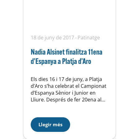
18 de juny de 2017
Patinatge
Nadia Alsinet finalitza 11ena
d’Espanya a Platja d’Aro
Els dies 16 i 17 de juny, a Platja
d’Aro s’ha celebrat el Campionat
d’Espanya Sènior i Junior en
Lliure. Després de fer 20ena al
programa Curt, Nadia Alsinet
remunta 9 posicions al Llarg i
acaba 11ena. La guanyadora ha
Llegir més
estat Monica Gimeno del CP
Mollerusa i el podi l’ha completat