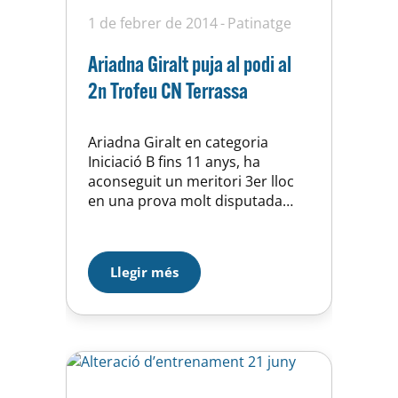
1 de febrer de 2014
Patinatge
Ariadna Giralt puja al podi al
2n Trofeu CN Terrassa
Ariadna Giralt en categoria
Iniciació B fins 11 anys, ha
aconseguit un meritori 3er lloc
en una prova molt disputada
amb prop de 30 patinadors i
patinadores. El guanyador ha
estat el patinador de Piera, Paris
Llegir més
Tellez, amb una puntuació de
34,40; seguit de Carla Gaspar del
Polinyà amb 32,70 i a poquíssima
diferència Ariadna…