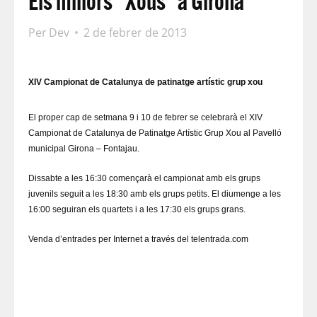
Els millors "Xous" a Girona
Per
Dev
2 de febrer de 2013
XIV Campionat de Catalunya de patinatge artístic grup xou
El proper cap de setmana 9 i 10 de febrer se celebrarà el XIV
Campionat de Catalunya de Patinatge Artístic Grup Xou al Pavelló
municipal Girona – Fontajau.
Dissabte a les 16:30 començarà el campionat amb els grups
juvenils seguit a les 18:30 amb els grups petits. El diumenge a les
16:00 seguiran els quartets i a les 17:30 els grups grans.
Venda d’entrades per Internet a través del telentrada.com