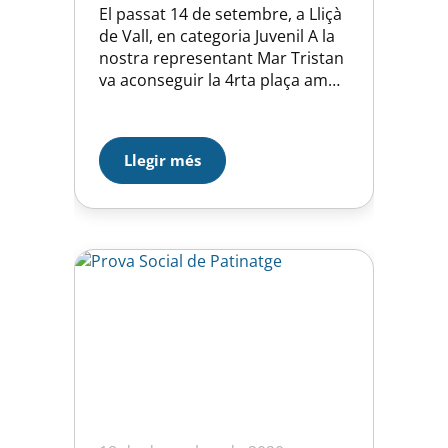
El passat 14 de setembre, a Lliçà
de Vall, en categoria Juvenil A la
nostra representant Mar Tristan
va aconseguir la 4rta plaça amb
64 punts. La guanyadora fou
Idoia Company del RIPOLLET CPA
amb 71,30 punts, seguida de
Llegir més
Sara Hermosa del CERDANYOLA
CPA amb 64,90 i Maria
Fernandez del CERDANYOLA CH
amb 64,60. Moltes…