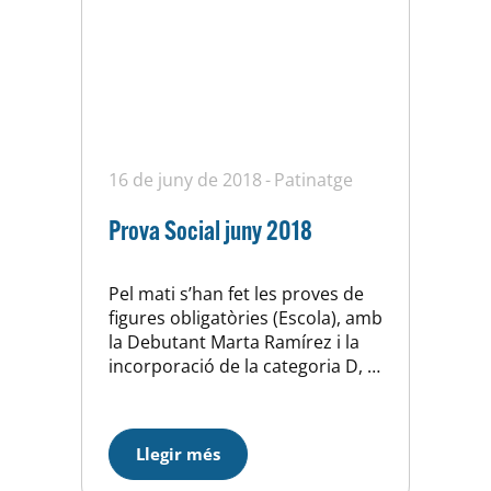
16 de juny de 2018
Patinatge
Prova Social juny 2018
Pel mati s’han fet les proves de
figures obligatòries (Escola), amb
la Debutant Marta Ramírez i la
incorporació de la categoria D, i
per la tarda els exercicis lliures
en totes les categories. Les més
petites (E) han fet la seva
Llegir més
primera competició per mostrar
els seus progressos. Al finalitzar