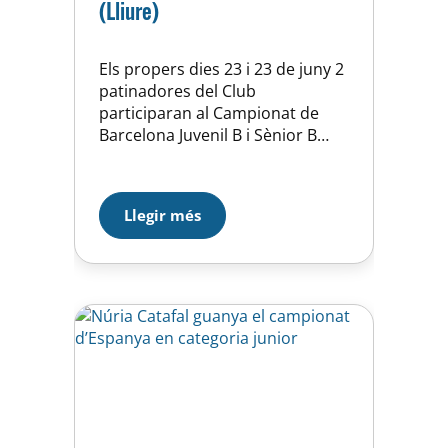
(Lliure)
Els propers dies 23 i 23 de juny 2
patinadores del Club
participaran al Campionat de
Barcelona Juvenil B i Sènior B
(Lliure) al Pabelló Joaquim Blume
de Castellar del Vallès (Parquet).
La nostra representant Mar
Llegir més
Tristan participarà a la categoria
Juvenil B i Laura Arxé en la
categoria Sènior B. El programa
curt es…