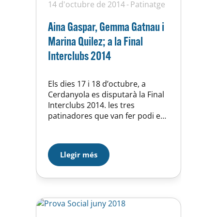
14 d'octubre de 2014
Patinatge
Aina Gaspar, Gemma Gatnau i
Marina Quilez; a la Final
Interclubs 2014
Els dies 17 i 18 d’octubre, a
Cerdanyola es disputarà la Final
Interclubs 2014. les tres
patinadores que van fer podi en
F.O. al Campionat Intercomarcal
Zona 3, defensaran els colors de
la secció. Aina Gaspar
Llegir més
participarà en categoria B
Majors, Gemma Gatnau en
categoria A i Marina Quilez en
Certificat. Mota sort. *Horaris
al…