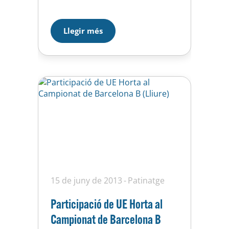
han tingut diversa sort. Diana
Jordan aconsegueix superar el B
en lliure i ja és a l’A, i Martina
Llegir més
Sanz aprova la figura que li
mancava. moltes felicitats. Pel
que…
15 de juny de 2013
Patinatge
Participació de UE Horta al
Campionat de Barcelona B