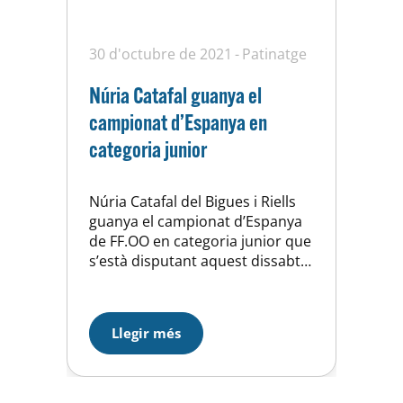
30 d'octubre de 2021
Patinatge
Núria Catafal guanya el
campionat d’Espanya en
categoria junior
Núria Catafal del Bigues i Riells
guanya el campionat d’Espanya
de FF.OO en categoria junior que
s’està disputant aquest dissabte
a la UE Horta. Patricia Boj, la
patinadora formada a l’UE Horta
que ha participat el Club Villena
Llegir més
(C. Valenciana), ha finalitzat 4rta
a poques dècimes del podi. En
categoria Juvenil ha guanyat
Lucua Duarte…