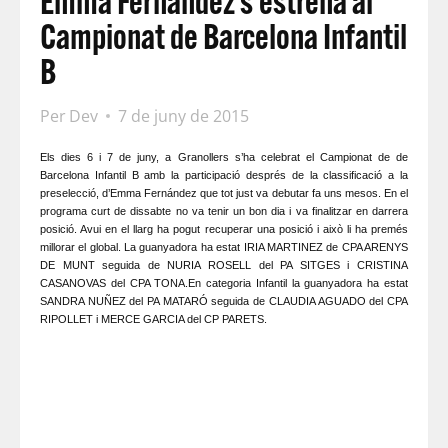
Emma Fernández s’estrena al
Campionat de Barcelona Infantil
B
Per
Dev
7 de juny de 2015
Els dies 6 i 7 de juny, a Granollers s’ha celebrat el Campionat de de
Barcelona Infantil B amb la participació després de la classificació a la
preselecció, d’Emma Fernández que tot just va debutar fa uns mesos. En el
programa curt de dissabte no va tenir un bon dia i va finalitzar en darrera
posició. Avui en el llarg ha pogut recuperar una posició i això li ha premés
millorar el global. La guanyadora ha estat IRIA MARTINEZ de CPA ARENYS
DE MUNT seguida de NURIA ROSELL del PA SITGES i CRISTINA
CASANOVAS del CPA TONA.En categoria Infantil la guanyadora ha estat
SANDRA NUÑEZ del PA MATARÓ seguida de CLAUDIA AGUADO del CPA
RIPOLLET i MERCE GARCIA del CP PARETS.