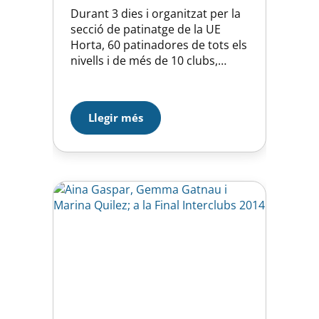
Durant 3 dies i organitzat per la
secció de patinatge de la UE
Horta, 60 patinadores de tots els
nivells i de més de 10 clubs,
participen en les sessions de
tecnificació amb el tècnic italià
Paolo Colombo. Paolo està
Llegir més
considerat com un dels millors
tècnics internacionals.
Entrenador de l’equip italià
durant més de 15…