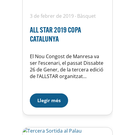
3 de febrer de 2019
Bàsquet
ALL STAR 2019 COPA
CATALUNYA
El Nou Congost de Manresa va
ser l’escenari, el passat Dissabte
26 de Gener, de la tercera edició
de l’ALLSTAR organitzat
per Federació Catalana de
Basquetbol (FCBQ). L’ALLSTAR
2019 va reunir més de 3.500
Llegir més
persones durant tot el cap de
setmana d’un esdeveniment que
es va televisar en directe per La
Xarxa, les televisions de
proximitat i…