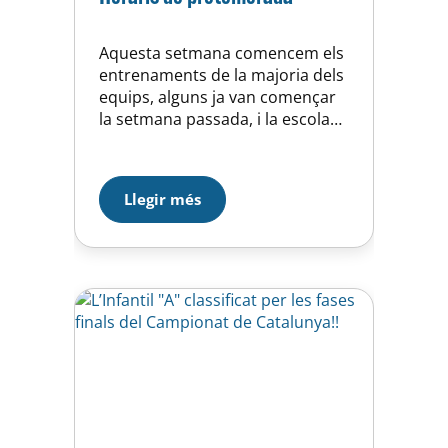
Aquesta setmana comencem els
entrenaments de la majoria dels
equips, alguns ja van començar
la setmana passada, i la escola
encara falten unes setmanes per
iniciar la seva activitat. A la
secció de documentació hi
Llegir més
podeu trobar els horaris que
tenim previstos. Aquests horaris
estan subjectes a alguna
modificació per les obres a la
nostra…