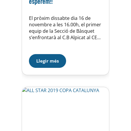
esperem!!
El pròxim dissabte dia 16 de
novembre a les 16.00h, el primer
equip de la Secció de Bàsquet
s’enfrontarà al C.B Alpicat al CEM
Horta. El nostre Sènior “A” es
troba a només una victòria del
líder de la classificació, el Sedis, i
Llegir més
empatat a punts amb l’Alpicat. Es
tracta d’un partit important per
consolidar-nos…