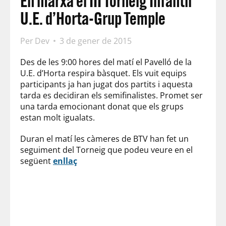
En marxa el III Torneig Infantil
U.E. d’Horta-Grup Temple
Per
Dev
3 de gener de 2015
Des de les 9:00 hores del matí el Pavelló de la
U.E. d’Horta respira bàsquet. Els vuit equips
participants ja han jugat dos partits i aquesta
tarda es decidiran els semifinalistes. Promet ser
una tarda emocionant donat que els grups
estan molt igualats.
Duran el matí les càmeres de BTV han fet un
seguiment del Torneig que podeu veure en el
següent
enllaç