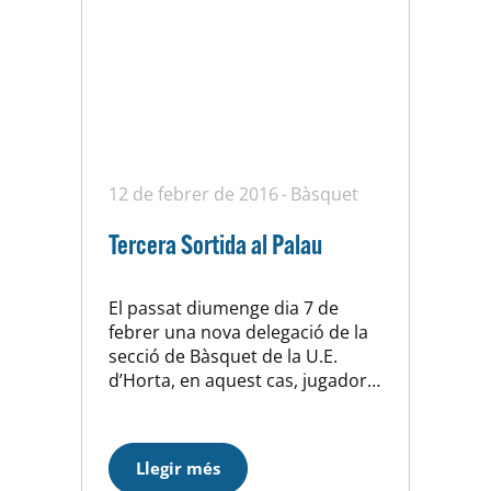
12 de febrer de 2016
Bàsquet
Tercera Sortida al Palau
El passat diumenge dia 7 de
febrer una nova delegació de la
secció de Bàsquet de la U.E.
d’Horta, en aquest cas, jugadors
de les categories cadets va ser
present al partit que van
disputar el F.C. Barcelona i el
Llegir més
Morabanc Andorra.A