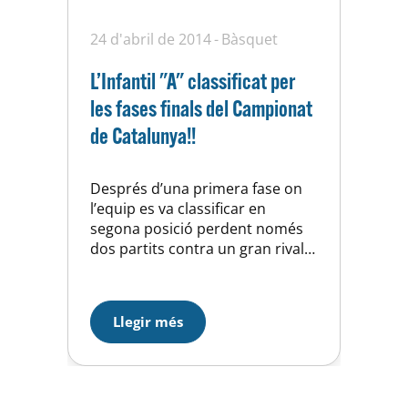
24 d'abril de 2014
Bàsquet
L’Infantil "A" classificat per
les fases finals del Campionat
de Catalunya!!
Després d’una primera fase on
l’equip es va classificar en
segona posició perdent només
dos partits contra un gran rival
com és el Molins i amb molt
bones sensacions de creixement
individual i collectiu, encaràvem
Llegir més
aquesta segona fase amb molta
illusió i amb la possibilitat
d’enfrontar-nos a rivals de la
talla del Barça A, L’Hospitalet,…