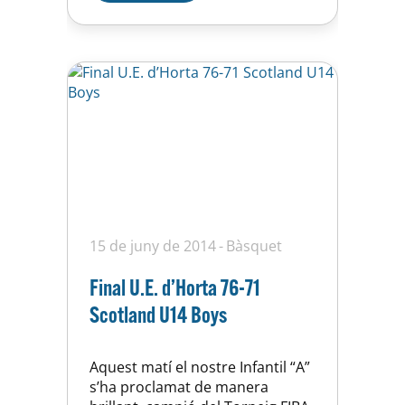
continuació podeu veure
algunes imatges i vídeos dels
nostres jugadors i de la…
15 de juny de 2014
Bàsquet
Final U.E. d’Horta 76-71
Scotland U14 Boys
Aquest matí el nostre Infantil “A”
s’ha proclamat de manera