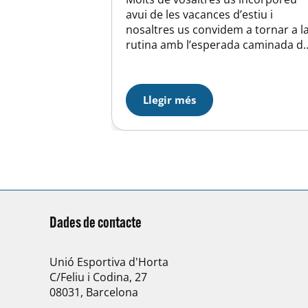
avui de les vacances d’estiu i
nosaltres us convidem a tornar a l
rutina amb l’esperada caminada d
Festa Major el proper dissabte 8 d
setembre que enguany celebra la
sisena edició! Es tracta d’una
Llegir més
activitat solidària que organitzen
l’Àrea Social de la Unió Esportiva
d’Horta i la UEC Horta….
Dades de contacte
Unió Esportiva d'Horta
C/Feliu i Codina, 27
08031, Barcelona