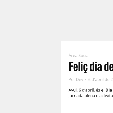
Àrea Social
Feliç dia de
Per
Dev
6 d'abril de 
Avui, 6 d’abril, és el
Dia
jornada plena d’activitat