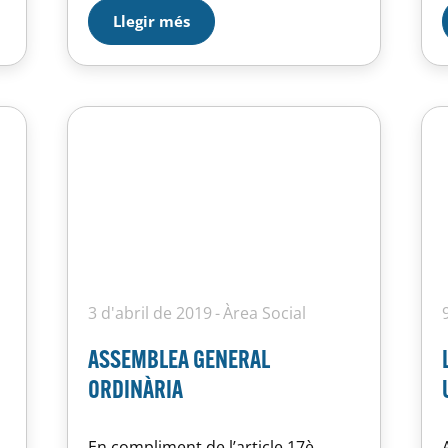
tracta d’una iniciativa solidària ja
Llegir més
que tota la recaptació va destinada
a La Marató de TV3…
3 d'abril de 2019
Àrea Social
ASSEMBLEA GENERAL
ORDINÀRIA
En compliment de l’article 17è