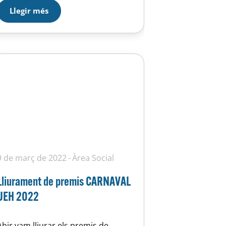
competició, a les nostres
Llegir més
instal·lacions.
9 de març de 2022
Àrea Social
Lliurament de premis CARNAVAL
UEH 2022
Ahir vam lliurar els premis de