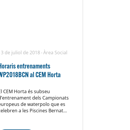
13 de juliol de 2018
Àrea Social
Horaris entrenaments
WP2018BCN al CEM Horta
El CEM Horta és subseu
d’entrenament dels Campionats
europeus de waterpolo que es
celebren a les Piscines Bernat
Picornell del 14 al 28 de juliol.
Aquests són els horaris programats
per demà dissabte, primer dia de