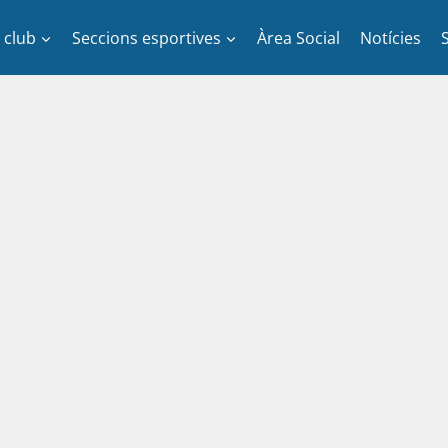
l club
Seccions esportives
Àrea Social
Notícies