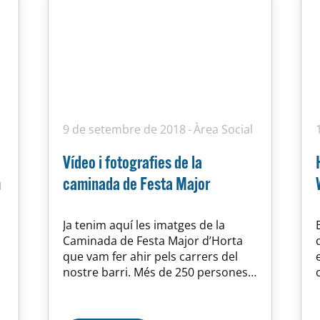
9 de setembre de 2018
Àrea Social
Vídeo i fotografies de la
m
caminada de Festa Major
Ja tenim aquí les imatges de la
Caminada de Festa Major d’Horta
que vam fer ahir pels carrers del
nostre barri. Més de 250 persones
van gaudir d’aquesta tradicional
activitat que organitzem amb la
UEC Horta. Recordem que es