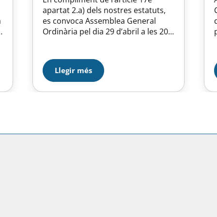
apartat 2.a) dels nostres estatuts,
a
es convoca Assemblea General
e
Ordinària pel dia 29 d’abril a les 20
e
hores en convocatòria única. Lloc:
Centre Cívic Matas i Ramis c/ Feliu i
Codina, 20 ORDRE DEL DIA
Llegir més