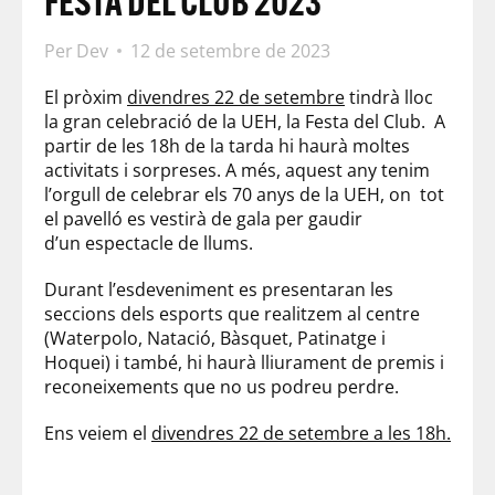
FESTA DEL CLUB 2023
Per
Dev
12 de setembre de 2023
El pròxim
divendres 22 de setembre
tindrà lloc
la gran celebració de la UEH, la Festa del Club. A
partir de les 18h de la tarda hi haurà moltes
activitats i sorpreses. A més, aquest any tenim
l’orgull de celebrar els 70 anys de la UEH, on tot
el pavelló es vestirà de gala per gaudir
d’un espectacle de llums.
Durant l’esdeveniment es presentaran les
seccions dels esports que realitzem al centre
(Waterpolo, Natació, Bàsquet, Patinatge i
Hoquei) i també, hi haurà lliurament de premis i
reconeixements que no us podreu perdre.
Ens veiem el
divendres 22 de setembre a les 18h.