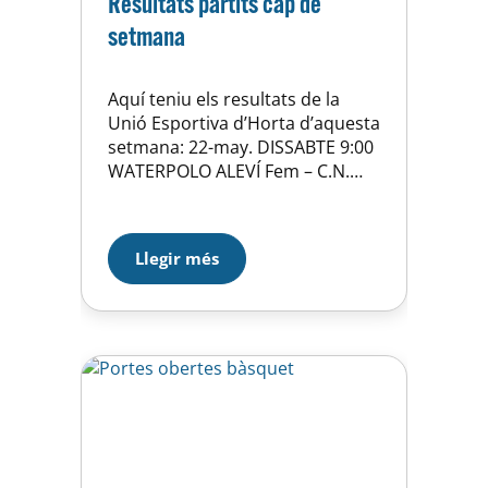
Resultats partits cap de
setmana
Aquí teniu els resultats de la
Unió Esportiva d’Horta d’aquesta
setmana: 22-may. DISSABTE 9:00
WATERPOLO ALEVÍ Fem – C.N.
SANT ANDREU 5-5 22-may.
DISSABTE 13:00 BASQUET
PREMINI Fem Blau – C.B.
Llegir més
MANYANET LES CORTS GROC 71-
21 22-may. DISSABTE 13:00
BASQUET PREMINI Masc 11 –
U.E.CLARET B 62-25 22-may.
DISSABTE 15:00 HOQUEI FEMENI
17 – C.P….