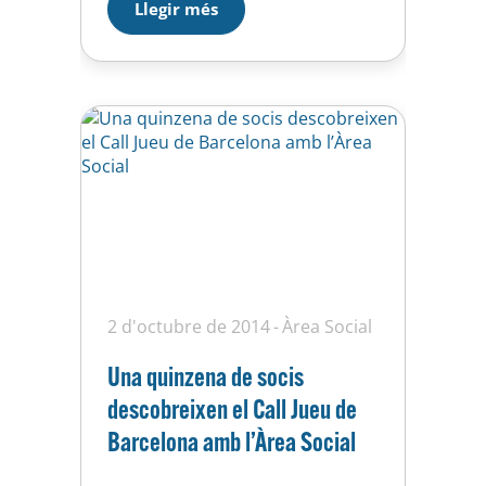
Llegir més
a una visita cultural pels racons
més emblemàtics de la Badalona
romana, medieval i moderna.
Una experiència per…
2 d'octubre de 2014
Àrea Social
Una quinzena de socis
descobreixen el Call Jueu de
Barcelona amb l’Àrea Social