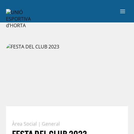
Àrea Social
|
General