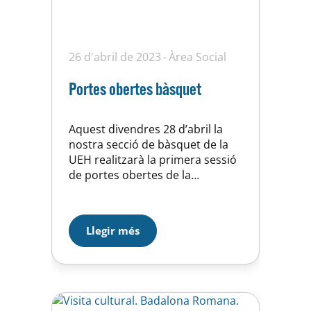
26 d'abril de 2023
Àrea Social
Portes obertes bàsquet
Aquest divendres 28 d’abril la
nostra secció de bàsquet de la
UEH realitzarà la primera sessió
de portes obertes de la
temporada 23-24. Serà per a
jugadors nascuts els anys 2012 o
2013 i per jugadores nascudes
Llegir més
els anys 2012, 2013, 2014 i 2015.
Per venir només cal omplir el
formulari que trobaràs en
aquest…