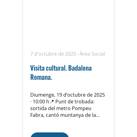
7 d'octubre de 2025
Àrea Social
Visita cultural. Badalona
Romana.
Diumenge, 19 d’octubre de 2025
· 10:00 h📍 Punt de trobada:
sortida del metro Pompeu
Fabra, cantó muntanya de la
plaça (entre Martí Pujol i la Via
Augusta).📍 Punt final: estació de
Renfe de Badalona. Us convidem