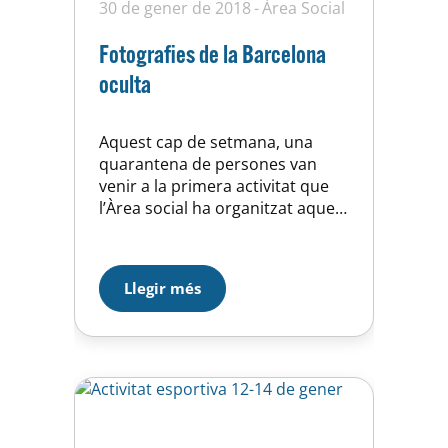
30 de gener de 2018
Àrea Social
Fotografies de la Barcelona
oculta
Aquest cap de setmana, una
quarantena de persones van
venir a la primera activitat que
l’Àrea social ha organitzat aquest
any: Barcelona oculta. Va ser una
iniciativa amb molt bona rebuda
que ben segur repetirem per
Llegir més
tots aquells que s’han quedat
amb les ganes de descobrir el
secrets de la ciutat. Galeria
fotogràfica