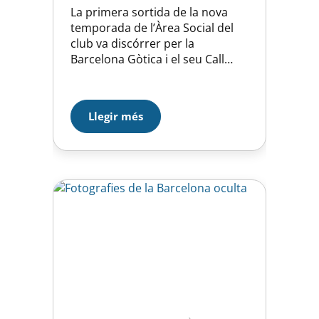
La primera sortida de la nova
temporada de l’Àrea Social del
club va discórrer per la
Barcelona Gòtica i el seu Call
Jueu. Un total de quinze
persones, entre socis i abonats,
van gaudir de les explicacions
Llegir més
d’una guia que va descobrir
molts racons i secrets de la
ciutat d’aquell temps. En acabar
la caminada,…