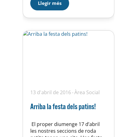
Llegir més
a les conques i, per tant, hi ha
una novetat. A partir d’ara, les
persones federades ja podran
fer ús de les dutxes…
13 d'abril de 2016
Àrea Social
Arriba la festa dels patins!
El proper diumenge 17 d’abril
les nostres seccions de roda