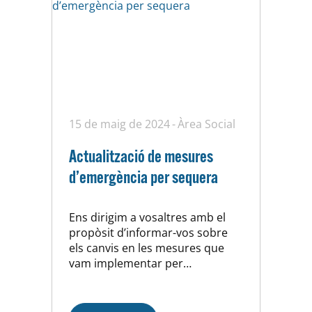
15 de maig de 2024
Àrea Social
Actualització de mesures
d’emergència per sequera
Ens dirigim a vosaltres amb el
propòsit d’informar-vos sobre
els canvis en les mesures que
vam implementar per
l’emergència per sequera. La
situació ha variat arran de
l’augment en les reserves d’aigua