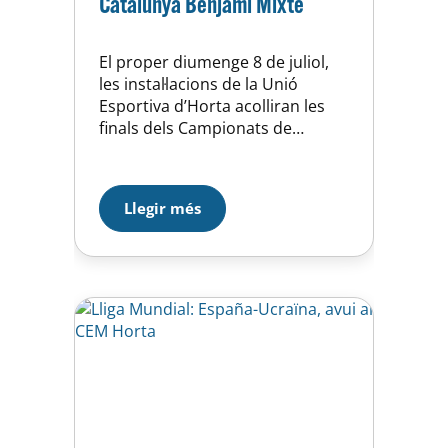
Catalunya Benjamí Mixte
El proper diumenge 8 de juliol,
les instal·lacions de la Unió
Esportiva d’Horta acolliran les
finals dels Campionats de
Catalunya Benjamí mixte de
waterpolo. A les 11h el Club
Natació Barcelona i el Club
Llegir més
Natació Atlètic Barceloneta es
disputaran la tercera i la quarta
posició. A les 11:30h es jugarà la
final entre la Unió…