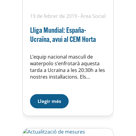
19 de febrer de 2019
Àrea Social
Lliga Mundial: España-
Ucraïna, avui al CEM Horta
L’equip nacional masculí de
waterpolo s’enfrotarà aquesta
tarda a Ucraïna a les 20:30h a les
nostres instal·lacions. Els
espanyols depenen d’ells
mateixos per finalitzar en
primera posició del Grup
Llegir més
B. D’altra banda, Ucraïna, que
encara no ha pogut estrenar el
seu caseller de punts en aquesta
fase de grups, arriba a Barcelona
sense res a perdre. Els de…