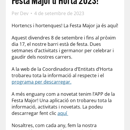
Festa Major d’Horta 2023!
Per
Dev
4 de setembre de 2023
Hortencs i hortenques! La Festa Major ja és aquí!
Aquest divendres 8 de setembre i fins al pròxim
dia 17, el nostre barri està de festa. Dues
setmanes d’activitats i germanor per celebrar i
gaudir dels nostres carrers.
A la web de la Coordinadora d’Entitats d’Horta
trobareu tota la informació al respecte i el
programa per descarregar.
A més enguany com a novetat tenim l’APP de la
Festa Major! Una aplicació on trobareu tota la
informació, activitats i novetats. La podeu
descarregar fent clic
aquí
Nosaltres, com cada any, fem la nostra