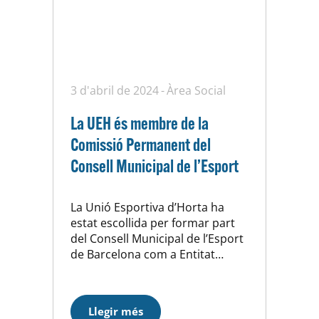
3 d'abril de 2024
Àrea Social
La UEH és membre de la
Comissió Permanent del
Consell Municipal de l’Esport
La Unió Esportiva d’Horta ha
estat escollida per formar part
del Consell Municipal de l’Esport
de Barcelona com a Entitat
Esportiva, on podrà fer visible les
demandes, els problemes i les
necessitats que ens afecten com
Llegir més
a entitat. El Consell Municipal de