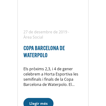
27 de desembre de 2019
Àrea Social
COPA BARCELONA DE
WATERPOLO
Els pròxims 2,3, i 4 de gener
celebrem a Horta Esportiva les
semifinals i finals de la Copa
Barcelona de Waterpolo. El
torneig, que enguany compleix la
seva 6 edició femenina i la 51
edició masculina, arriba a Horta
Llegir més
Esportiva per fer gaudir a tots