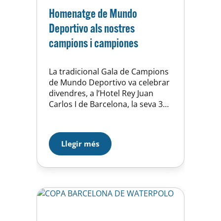
Homenatge de Mundo
Deportivo als nostres
campions i campiones
La tradicional Gala de Campions
de Mundo Deportivo va celebrar
divendres, a l’Hotel Rey Juan
Carlos I de Barcelona, la seva 32a
edició amb protagonisme
hortenc una temporada més. El
rotatiu català va lliurar aquest
Llegir més
prestigiós trofeu a la
representació de la secció de
bàsquet per l’ascens del Sénior
Femení a Segona Catalana,
l’hoquei, que…