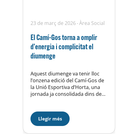
23 de març de 2026
Àrea Social
El Camí-Gos torna a omplir
d’energia i complicitat el
diumenge
Aquest diumenge va tenir lloc
l’onzena edició del Camí-Gos de
la Unió Esportiva d’Horta, una
jornada ja consolidada dins de
l’Àrea Social que, un any més, va
tornar a reunir amants dels
gossos en un ambient
Llegir més
immillorable. Amb un total de 30
inscripcions, la matinal es va
desenvolupar amb molt bon