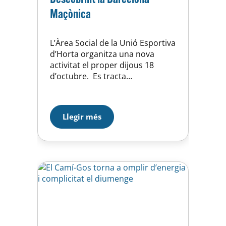
Maçònica
L’Àrea Social de la Unió Esportiva
d’Horta organitza una nova
activitat el proper dijous 18
d’octubre. Es tracta
d’una ruta que vol posar molta
llum a tot allò que, sovint, s’ha
escrit sobre la maçoneria:
Llegir més
reunions secretes, rituals
misteriosos, símbols ocults,
pràctiques satàniques… Poques
tradicions desperten tanta
curiositat com la maçoneria. A
casa nostra la persecució dels…