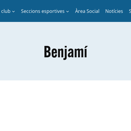
l club
Seccions esportives
Àrea Social
Notícies
Benjamí