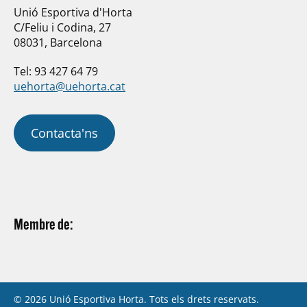
Unió Esportiva d'Horta
C/Feliu i Codina, 27
08031, Barcelona
Tel: 93 427 64 79
uehorta@uehorta.cat
Contacta'ns
Membre de:
© 2026 Unió Esportiva Horta. Tots els drets reservats.