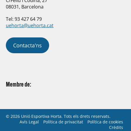
C/Feliu i Codina, 27
08031, Barcelona
Tel: 93 427 64 79
uehorta@uehorta.cat
Contacta'ns
Membre de:
© 2026 Unió Esportiva Horta. Tots els drets reservats.
Avís Legal
Política de privacitat
Política de cookies
Crèdits