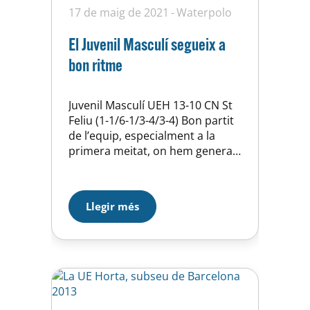
17 de maig de 2021
Waterpolo
El Juvenil Masculí segueix a
bon ritme
Juvenil Masculí UEH 13-10 CN St
Feliu (1-1/6-1/3-4/3-4) Bon partit
de l’equip, especialment a la
primera meitat, on hem generat
moltes oportunitats de gol
clares i hem estat molt sòlids en
defensa. A la segona part del
Llegir més
partit ens hem relaxat una mica i
això ho ha aprofitat el rival per
anar-se apropant, tot i…