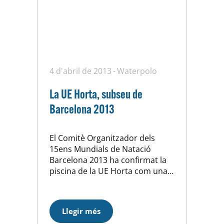
4 d'abril de 2013
Waterpolo
La UE Horta, subseu de
Barcelona 2013
El Comitè Organitzador dels
15ens Mundials de Natació
Barcelona 2013 ha confirmat la
piscina de la UE Horta com una
de les subseus del certamen. Les
nostres instal·lacions acolliran
entrenaments d’algunes de les
Llegir més
seleccions de waterpolo