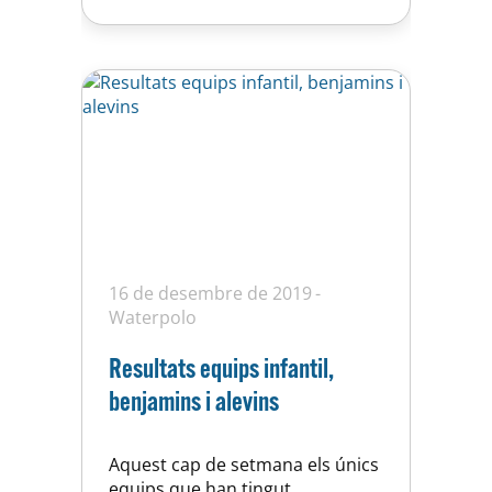
masculines i femenines durant la
competició, que arrencarà el
proper 19 de juliol. El conveni es
va signar dimecres,…
16 de desembre de 2019
Waterpolo
Resultats equips infantil,
benjamins i alevins
Aquest cap de setmana els únics
equips que han tingut