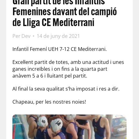
Gran partit de les Infantils
Femenines davant del campió
de Lliga CE Mediterrani
Per
Dev
14 de juny de 2021
Infantil Femení UEH 7-12 CE Mediterrani.
Excel·lent partit de totes, amb una actitud i unes
ganes increïbles i on fins a la quarta part
anàvem 5 a 6 i lluitant pel partit.
Al final la seva qualitat s’ha imposat i res a dir.
Chapeau, per les nostres noies!