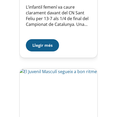
L’infantil femení va caure
clarament davant del CN Sant
Feliu per 13-7 als 1/4 de final del
Campionat de Catalunya. Una
defensa molt agressiva i
pressionant de l’equip del Baix
Llobregat va ofegar el nostre
Llegir més
atac, ens va provocar constants
pèrdues de pilota, contracops
continuus i pilotes que arribaven
fàcilment a la boia. No hem…