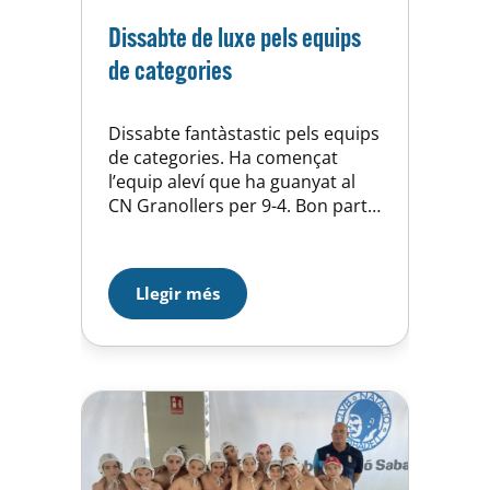
Dissabte de luxe pels equips
de categories
Dissabte fantàstastic pels equips
de categories. Ha començat
l’equip aleví que ha guanyat al
CN Granollers per 9-4. Bon partit
dels alevins on ens hem mostrat
molt superiors tot i un
marcador curt per allò que s’ha
Llegir més
vist a l’aigua. Partint d’una molt
bona defensa hem fallat moltes
ocasions de gol però, val a dir,…