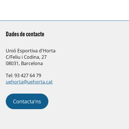
10 on les categories base
disfruten del waterpolo en…
Dades de contacte
Unió Esportiva d'Horta
C/Feliu i Codina, 27
08031, Barcelona
Tel: 93 427 64 79
uehorta@uehorta.cat
Contacta'ns