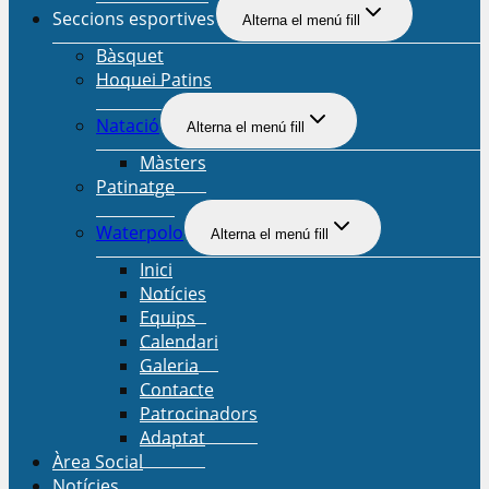
Seccions esportives
Alterna el menú fill
Bàsquet
Hoquei Patins
Natació
Alterna el menú fill
Màsters
Patinatge
Waterpolo
Alterna el menú fill
Inici
Notícies
Equips
Calendari
Galeria
Contacte
Patrocinadors
Adaptat
Àrea Social
Notícies