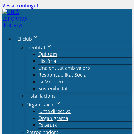
Vés al contingut
El club
Identitat
Qui som
Història
Una entitat amb valors
Responsabilitat Social
La Ment en Joc
Sostenibilitat
Instal·lacions
Organització
Junta directiva
Organigrama
Estatuts
Patrocinadors