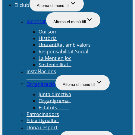
El club
Alterna el menú fill
Identitat
Alterna el menú fill
Qui som
Història
Una entitat amb valors
Responsabilitat Social
La Ment en Joc
Sostenibilitat
Instal·lacions
Organització
Alterna el menú fill
Junta directiva
Organigrama
Estatuts
Patrocinadors
Ètica i igualtat
Dona i esport