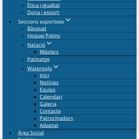
Ètica i igualtat
Dona i esport
Seccions esportives
Bàsquet
Hoquei Patins
Natació
Màsters
Patinatge
Waterpolo
Inici
Notícies
Equips
Calendari
Galeria
Contacte
Patrocinadors
Adaptat
Àrea Social