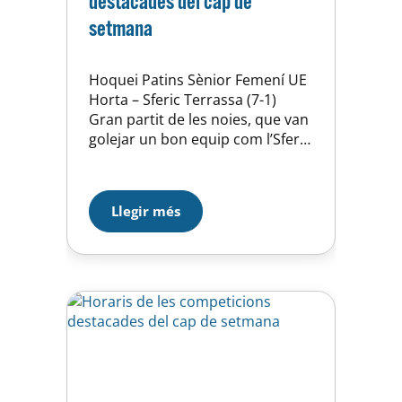
destacades del cap de
setmana
Hoquei Patins Sènior Femení UE
Horta – Sferic Terrassa (7-1)
Gran partit de les noies, que van
golejar un bon equip com l’Sferic
i el superen a la classificació.
L’equip va sortir molt mentalitzat
per fer un bon partit i sumar 3
Llegir més
punts, i les jugadores van ser
constants des del primer minut.
La primera…