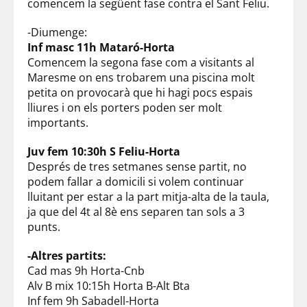
comencem la següent fase contra el Sant Feliu.
-Diumenge:
Inf masc 11h Mataró-Horta
Comencem la segona fase com a visitants al
Maresme on ens trobarem una piscina molt
petita on provocarà que hi hagi pocs espais
lliures i on els porters poden ser molt
importants.
Juv fem 10:30h S Feliu-Horta
Després de tres setmanes sense partit, no
podem fallar a domicili si volem continuar
lluitant per estar a la part mitja-alta de la taula,
ja que del 4t al 8è ens separen tan sols a 3
punts.
-Altres partits:
Cad mas 9h Horta-Cnb
Alv B mix 10:15h Horta B-Alt Bta
Inf fem 9h Sabadell-Horta