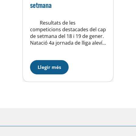
setmana
Resultats de les
competicions destacades del cap
de setmana del 18 i 19 de gener.
Natació 4a jornada de lliga aleví
Aquest dissabte 18 de gener els i
les nedadors/es alevins han
participat en la 4a jornada de
Llegir més
lliga catalana al Club Natació
Atlètic Barceloneta. Última
competició abans d’afrontar el
campionat…