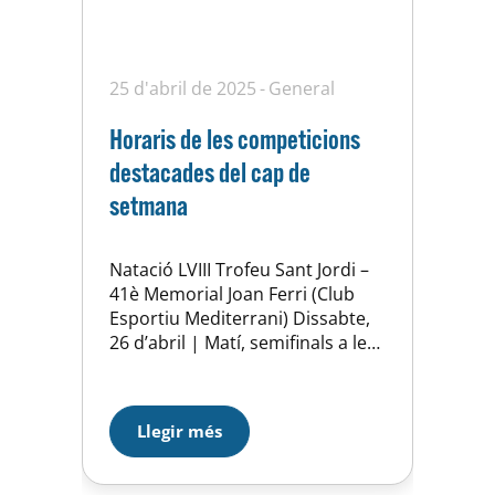
25 d'abril de 2025
General
Horaris de les competicions
destacades del cap de
setmana
Natació LVIII Trofeu Sant Jordi –
41è Memorial Joan Ferri (Club
Esportiu Mediterrani) Dissabte,
26 d’abril | Matí, semifinals a les
9:30 | Tarda, finals a les 16:30
Trofeu Sant Jordi Infantil (Club
Esportiu Mediterrani) Diumenge,
Llegir més
27 d’abril. 9:30 Els dies 26 i 27
d’abril, natació per partida
doble. Dissabte, part de les