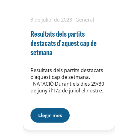
3 de juliol de 2023
General
Resultats dels partits
destacats d’aquest cap de
setmana
Resultats dels partits destacats
d’aquest cap de setmana.
NATACIÓ Durant els dies 29/30
de juny i l’1/2 de juliol el nostre
nedador Ona Capdevila
i Guillem Bergua han participat
en el campionat de Catalunya
Llegir més
infantil celebrat a les
piscines Sylvia Fontana de
Tarragona. Molt bona