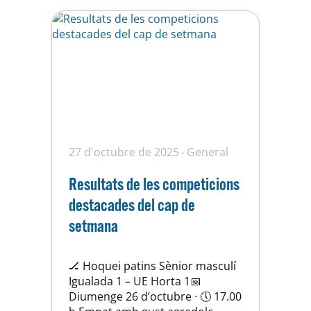
competició pels nedadors que
acomiaden la temporada…
27 d'octubre de 2025
General
Resultats de les competicions
destacades del cap de
setmana
🏒 Hoquei patins Sènior masculí
Igualada 1 – UE Horta 1📅
Diumenge 26 d’octubre · 🕔 17.00