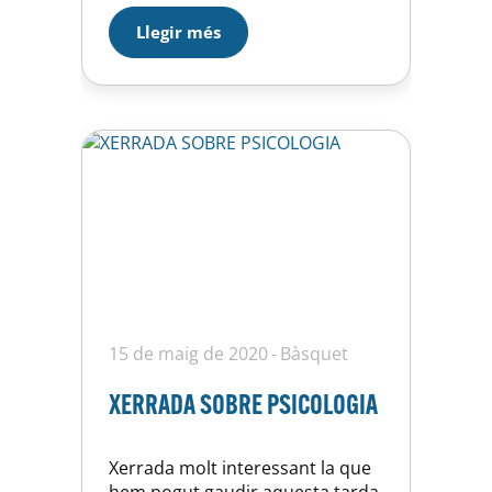
un equip amb garanties per
Llegir més
competir a Primera Catalana.
Aquí trobareu l’enllaç a la noticia
publicada per BTV
15 de maig de 2020
Bàsquet
XERRADA SOBRE PSICOLOGIA
Xerrada molt interessant la que
hem pogut gaudir aquesta tarda