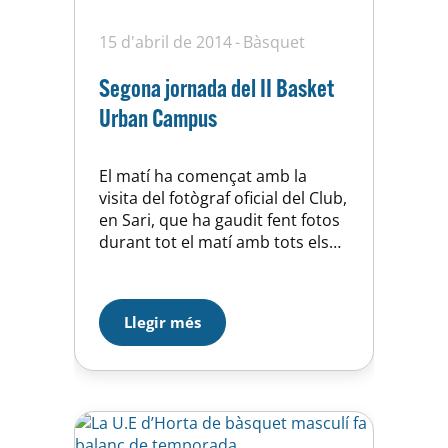
15 d'abril de 2014
Bàsquet
Segona jornada del II Basket
Urban Campus
El matí ha començat amb la
visita del fotògraf oficial del Club,
en Sari, que ha gaudit fent fotos
durant tot el matí amb tots els
participants i ens hem fet la
fotografia oficial del Campus. Tot
seguit, han tingut lloc els
Llegir més
primers entrenaments de la
jornada. Una sessió on grans i
petits han après…