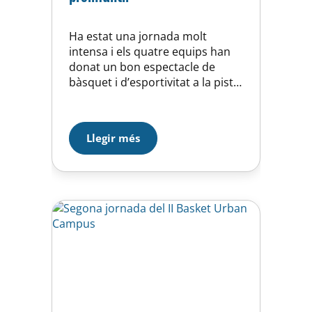
Ha estat una jornada molt
intensa i els quatre equips han
donat un bon espectacle de
bàsquet i d’esportivitat a la pista
1 del CEM Horta. Volem agrair
als equips participants el seu
comportament i també la de
Llegir més
l’afició que ho ha donat tot
animant als seus respectius
equips. La classificació final del
Torneig en…