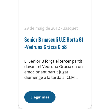
29 de maig de 2012
Bàsquet
Senior B masculí U.E Horta 61
-Vedruna Gràcia C 58
El Senior B força el tercer partit
davant el Vedruna Gràcia en un
emocionant partit jugat
diumenge a la tarda al CEM
Horta. Partit més emocionant
que bo el viscut al CEM Horta el
passat dissabte 26 de Maig
Llegir més
contra el Vedruna Gràcia.
Durant tot el 1r període les
rentes per ambos equips van ser