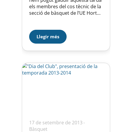
els membres del cos tècnic de la
secció de bàsquet de l’UE Horta.
Aquesta vegada ha estat
dedicada a una part molt
important de l’esport en general,
Llegir més
com és la psicologia. L’Ana
(responsable de la tutoria y
psicologia del FCB) i el Quique
(consultor de…
17 de setembre de 2013
Bàsquet