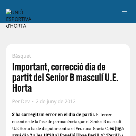
Bàsquet
Important, correcció dia de
partit del Senior B masculí U.E.
Horta
Per
Dev
2 de juny de 2012
S’ha corregit un error en el dia de parti
t. El tercer
encontre de la fase de permanència que el Senior B masculí
U.E Horta ha de disputar contra el Vedruna-Gràcia C,
es juga
avui dia 2 a les 18’30 al Pavelló Ubae Perill (C/Perill)
i