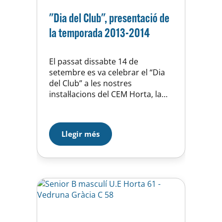
"Dia del Club", presentació de
la temporada 2013-2014
El passat dissabte 14 de
setembre es va celebrar el “Dia
del Club” a les nostres
instal·lacions del CEM Horta, la
presentació de totes les seccions
de la Unió Esportiva d’Horta, el
tret de sortida d’una nova
Llegir més
temporada, la 2013-2014 plena
d’al·licients i motivació. La Secció
de Bàsquet va estar
representada per tots els seus…