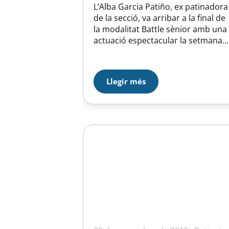
L’Alba Garcia Patiño, ex patinadora
de la secció, va arribar a la final de
la modalitat Battle sènior amb una
actuació espectacular la setmana
passada al Mundial de Patinatge
Freestyle 2015 que va tenir lloc a
Torí (Itàlia). L’Alba es va quedar a le
Llegir més
portes del podi amb una
merescudíssima 4a plaça darrera l
rusa…