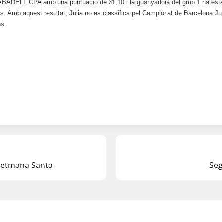
ELL CPA amb una puntuació de 31,10 i la guanyadora del grup 1 ha es
Amb aquest resultat, Julia no es classifica pel Campionat de Barcelona Juv
es.
Setmana Santa
Seg