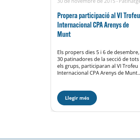
30 de novembre de 2015
Patinatg
Propera participació al VI Trofeu
Internacional CPA Arenys de
Munt
Els propers dies 5 i 6 de desembre,
30 patinadores de la secció de tots
els grups, participaran al VI Trofeu
Internacional CPA Arenys de Munt,
tal com ja es va fer l’any 2011 i 201
amb un gran èxit i gran ambient.
Aquest trofeu és una bona
Llegir més
experiència per a les nostres
patinadores de…