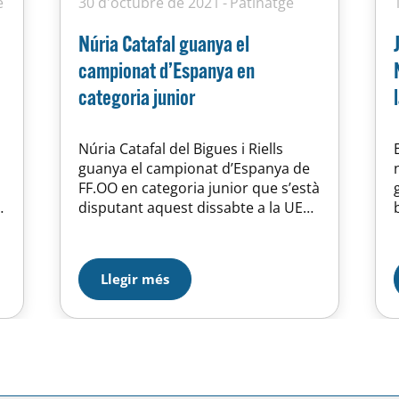
e
30 d'octubre de 2021
Patinatge
Núria Catafal guanya el
campionat d’Espanya en
categoria junior
Núria Catafal del Bigues i Riells
guanya el campionat d’Espanya de
FF.OO en categoria junior que s’està
disputant aquest dissabte a la UE
3
Horta. Patricia Boj, la patinadora
formada a l’UE Horta que ha
participat el Club Villena (C.
Llegir més
Valenciana), ha finalitzat 4rta a
poques dècimes del podi. En
categoria Juvenil ha guanyat Lucua
Duarte…