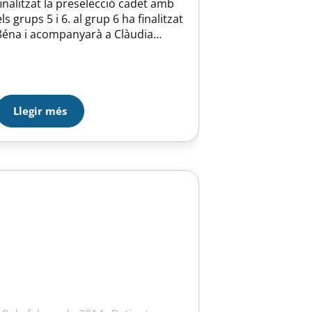
finalitzat la preselecció cadet amb
els grups 5 i 6. al grup 6 ha finalitzat
8éna i acompanyarà a Clàudia
Garcia al grup B.
Llegir més