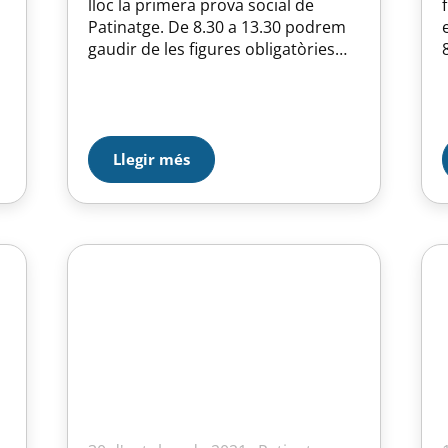
lloc la primera prova social de
Patinatge. De 8.30 a 13.30 podrem
gaudir de les figures obligatòries
mentre que de 15.30 a 20h serà el
torn de la Competició lliure.
s
Llegir més
a