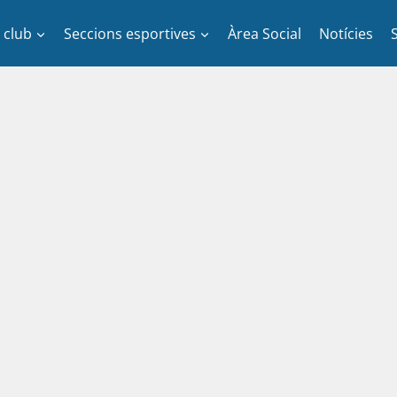
l club
Seccions esportives
Àrea Social
Notícies