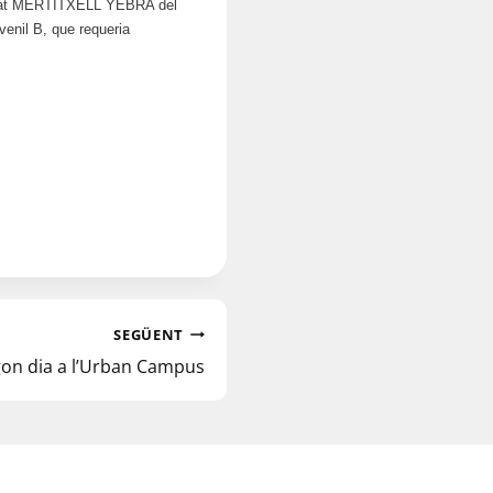
tat MERTITXELL YEBRA del
enil B, que requeria
SEGÜENT
on dia a l’Urban Campus