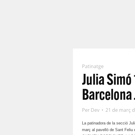
Patinatge
Julia Simó 
Barcelona 
Per
Dev
21 de març 
La patinadora de la secci
ó Jul
març al pavelló de Sant Feliu