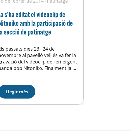
18 de febrer de 2014
Patinatge
Ja s’ha editat el videoclip de
Nitoniko amb la participació de
la secció de patinatge
Els passats dies 23 i 24 de
novembre al pavelló vell és va fer la
gravació del videoclip de l’emergent
banda pop Nitoniko. Finalment ja es
pot veure el resultat d’aquells dos
dies d’intens treball i una mica de
fred. En aquest enllaç
Llegir més
http://www.youtube.com/watch?
v=jcIv-GWdvwA, veureu un dels
pocs videoclips que te de fons una
competició…