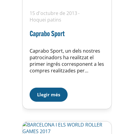
15 d'octubre de 2013
Hoquei patins
Caprabo Sport
Caprabo Sport, un dels nostres
patrocinadors ha realitzat el
primer ingrés corresponent a les
compres realitzades per
vosaltres durant el mes de
setembre. Moltes gràcies a tots i
els que encara no ens hagueu
Llegir més
passat el vostre número de
targeta client, d’un amic o
familiar a què espereu. Recordar
que no es perd cap benefici…