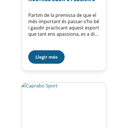
Partim de la premissa de que el
més important és passar-s’ho bé
i gaudir practicant aquest esport
que tant ens apassiona, es a dir,
quel’essencial no és vèncer, sinó
lluitar bé…i que el que menys
ens hauria d’ importar són els
Llegir més
resultats esportius. Però…
formem part d’ unes
classificacions i competicions
que ens envolten… i, farem…