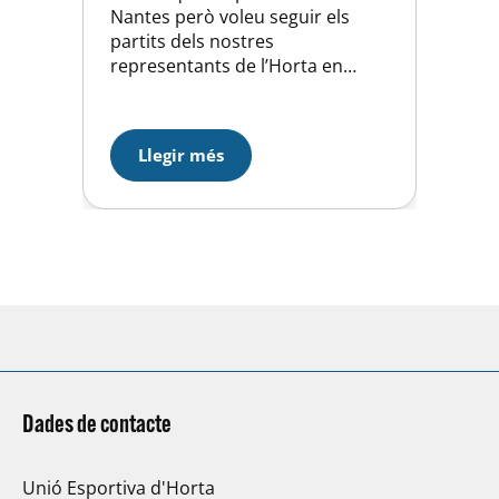
Nantes però voleu seguir els
partits dels nostres
representants de l’Horta en
directe, des de l’organització ens
han proporcionat un enllaç amb
el que podeu visualitzar els
Llegir més
partits. Només us heu de
registrar amb el vostre e-mail i
ens podeu animar des de casa:
https://new.livestream.com/acco
unts/10301758 En…
Dades de contacte
Unió Esportiva d'Horta