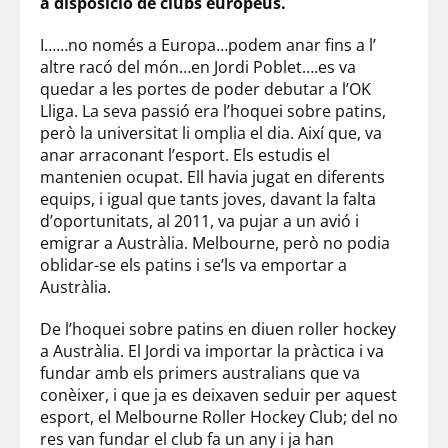
a disposició de clubs europeus.
I……no només a Europa…podem anar fins a l’
altre racó del món…en Jordi Poblet….es va
quedar a les portes de poder debutar a l’OK
Lliga. La seva passió era l’hoquei sobre patins,
però la universitat li omplia el dia. Així que, va
anar arraconant l’esport. Els estudis el
mantenien ocupat. Ell havia jugat en diferents
equips, i igual que tants joves, davant la falta
d’oportunitats, al 2011, va pujar a un avió i
emigrar a Austràlia. Melbourne, però no podia
oblidar-se els patins i se’ls va emportar a
Austràlia.
De l’hoquei sobre patins en diuen roller hockey
a Austràlia. El Jordi va importar la pràctica i va
fundar amb els primers australians que va
conèixer, i que ja es deixaven seduir per aquest
esport, el Melbourne Roller Hockey Club; del no
res van fundar el club fa un any i ja han