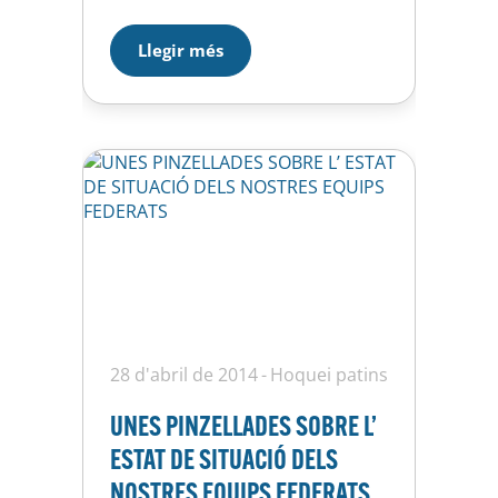
al cap un antic anunci de Nike
que els nostres nens haurien de
Llegir més
llegir i aplicar-se… és com si els
hi faltés confiança en ells
mateixos, sobretot quan
s’enfronten a equips que…
28 d'abril de 2014
Hoquei patins
UNES PINZELLADES SOBRE L’
ESTAT DE SITUACIÓ DELS
NOSTRES EQUIPS FEDERATS