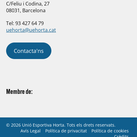
C/Feliu i Codina, 27
08031, Barcelona
Tel: 93 427 64 79
uehorta@uehorta.cat
Contacta'ns
Membre de:
© 2026 Unió Esportiva Horta. Tots els drets reservats.
Avís Legal
Política de privacitat
Política de cookies
Crèdits