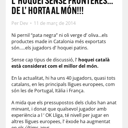
L’ HOQUEI SENSE FRONTERES…
DE L’ HORTA AL MÓN!!!
Per
Dev
11 de març de 2014
Ni pernil “pata negra” ni oli verge d’ oliva…els
productes made in Catalonia més exportats
són…..els jugadors d’ hoquei patins.
Sense cap tipus de discussió, l’
hoquei català
està considerat com el millor del món.
En la actualitat, hi ha uns 40 jugadors, quasi tots
catalans, en les principals lligues europees, com
són les de Portugal, Itàlia i França.
A mida que els pressupostos dels clubs han anat
minvant, i donat que qualsevol jugador amb
experiència a l ‘ OK Lliga, té nivell per jugar en
altres lligues europees, l’ èxode ha augmentat
en els últims anys.