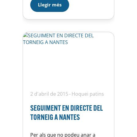
Barcelona, la Generalitat de
Llegir més
Catalunya, el Consejo Superior
de Deportes, la Real Federación
Española de Patinaje i la
Federació Catalana de Patinatge
per presentar la ciutat…
2 d'abril de 2015
Hoquei patins
SEGUIMENT EN DIRECTE DEL
TORNEIG A NANTES
Per als que no podeu anar a