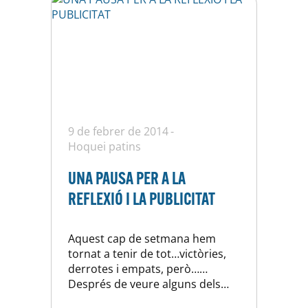
9 de febrer de 2014
Hoquei patins
UNA PAUSA PER A LA
REFLEXIÓ I LA PUBLICITAT
Aquest cap de setmana hem
tornat a tenir de tot…victòries,
derrotes i empats, però……
Després de veure alguns dels
partits i reflexionant, m’ha vingut