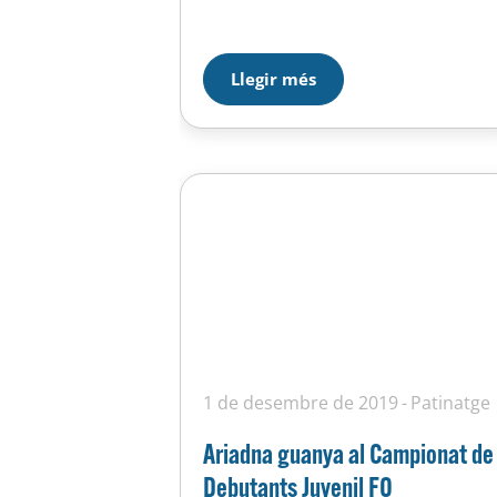
al costat de Sara Castillo i Júlia
Marco, com a representació
Catalana en Figures Obligatòries,
amb un total de 23 patinadores
Llegir més
Sènior d’arreu del món. Ivet
Figueras, que entrena a l’UE Horta,
…
1 de desembre de 2019
Patinatge
Ariadna guanya al Campionat de
Debutants Juvenil FO