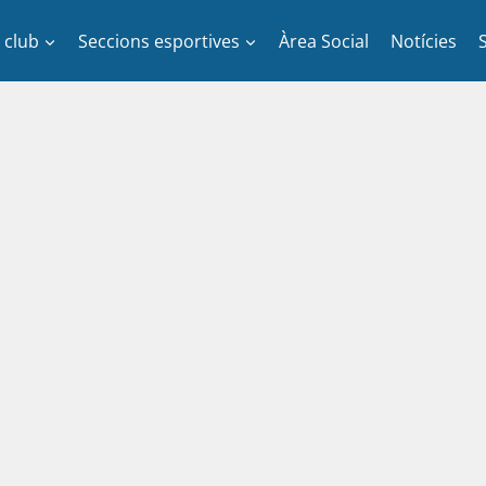
l club
Seccions esportives
Àrea Social
Notícies