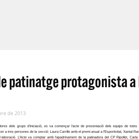
de patinatge protagonista a 
bre de 2013
adores dels grups d’iniciació, es va començar l’acte de presentació dels equips de totes
er a tres persones de la secció: Laura Carrillo amb el premi anual a l’Esportivitat, Xantal Ra
·laboració. L’Acte va comptar amb l’apadrinament de la patinadora del CP Ripollet, Carla 