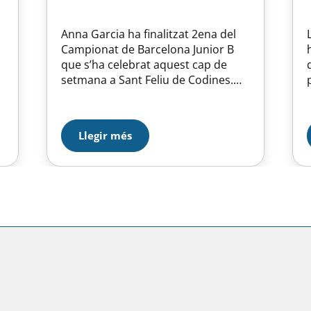
Anna Garcia ha finalitzat 2ena del
Campionat de Barcelona Junior B
que s’ha celebrat aquest cap de
setmana a Sant Feliu de Codines.
Després del 5é lloc provisional al
programa curts, Anna ha remuntat
fins la segona posició. Giuliana
Llegir més
Engerlani no ha pogut millorar la
19ena posició del curt i ha finalitzat
21ena. La prova…