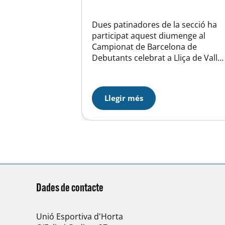
Dues patinadores de la secció ha
participat aquest diumenge al
Campionat de Barcelona de
Debutants celebrat a Lliça de Vall
en FO. Laura López és 4rta en
categoria cadet en una competició
molt ajustada on només 1,7 punts
Llegir més
separen totes les participats. En
categoria juvenil Ariadna Giralt
guanya la prova seguida d’Andrea
Riquelme del Cerdanyola…
Dades de contacte
Unió Esportiva d'Horta