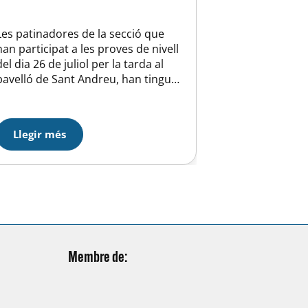
Les patinadores de la secció que
han participat a les proves de nivell
del dia 26 de juliol per la tarda al
pavelló de Sant Andreu, han tingut
diversa sort. Carla Asensió ha
superat la 3ª figura i ja esta a
debutants d’escola. Emma
Llegir més
Fernández i Andrea Sebastian han
superat el lliure i també
debutaran…
Membre de: