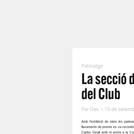
Patinatge
La secció 
del Club
Per
Dev
15 de setem
Amb l’exhibició de totes les patin
lliuraments de premis es va reconèix
Carles Giralt amb el premi a la Col