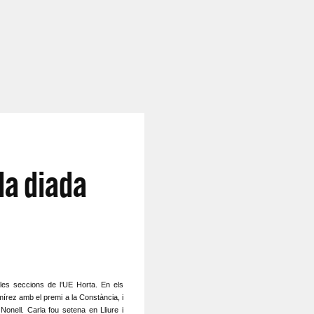
la diada
 les seccions de l’UE Horta. En els
mírez amb el premi a la Constància, i
Nonell. Carla fou setena en Lliure i