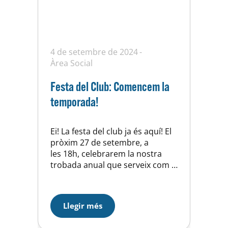
4 de setembre de 2024
Àrea Social
Festa del Club: Comencem la
temporada!
Ei! La festa del club ja és aquí! El
pròxim 27 de setembre, a
les 18h, celebrarem la nostra
trobada anual que serveix com a
punt de partida per a la nova
temporada. L’oportunitat
perfecta per reunir-nos,
Llegir més
compartir una estona junts i
donar a conèixer els nostres