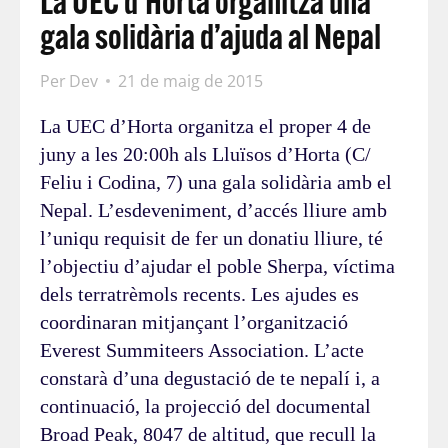
La UEC d’Horta organitza una
gala solidària d’ajuda al Nepal
Per
Dev
21 de maig de 2015
La UEC d’Horta organitza el proper 4 de
juny a les 20:00h als Lluïsos d’Horta (C/
Feliu i Codina, 7) una gala solidària amb el
Nepal. L’esdeveniment, d’accés lliure amb
l’uniqu requisit de fer un donatiu lliure, té
l’objectiu d’ajudar el poble Sherpa, víctima
dels terratrèmols recents. Les ajudes es
coordinaran mitjançant l’organització
Everest Summiteers Association. L’acte
constarà d’una degustació de te nepalí i, a
continuació, la projecció del documental
Broad Peak, 8047 de altitud, que recull la