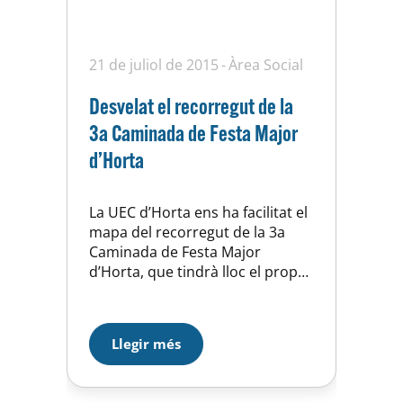
21 de juliol de 2015
Àrea Social
Desvelat el recorregut de la
3a Caminada de Festa Major
d’Horta
La UEC d’Horta ens ha facilitat el
mapa del recorregut de la 3a
Caminada de Festa Major
d’Horta, que tindrà lloc el proper
5 de setembre i per la qual ja
estan obertes les inscripcions
gratuïtes a la recepció del CEM
Llegir més
d’Horta. La cita, no competitiva,
arrencarà a les 9:00h a la porta
del CEM…