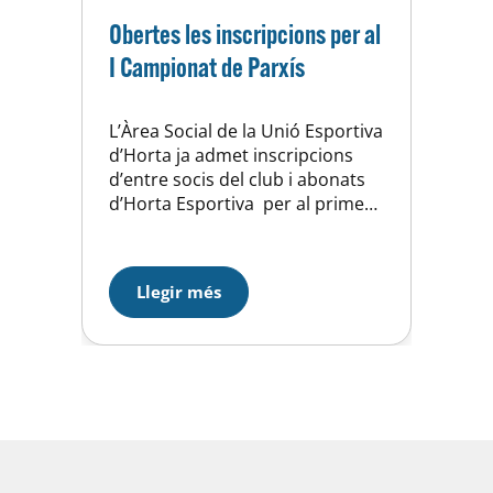
Obertes les inscripcions per al
I Campionat de Parxís
L’Àrea Social de la Unió Esportiva
d’Horta ja admet inscripcions
d’entre socis del club i abonats
d’Horta Esportiva per al primer
campionat de Parxís, que tindrà
lloc el proper dissabte, 25
d’octubre, a les 18 hores al Local
Llegir més
Social del CEM d’Horta. El
registre per al campionat és
gratuït i està limitat a majors
de…