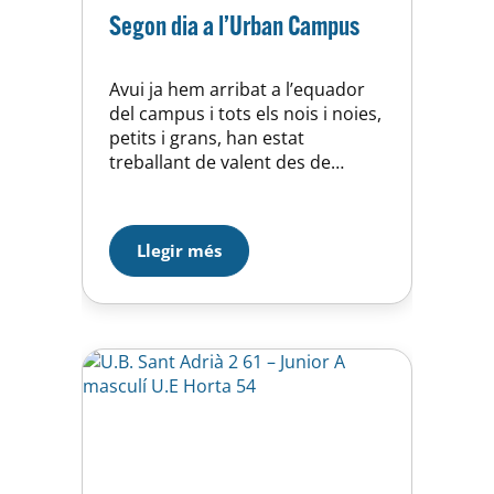
Segon dia a l’Urban Campus
Avui ja hem arribat a l’equador
del campus i tots els nois i noies,
petits i grans, han estat
treballant de valent des de
primera hora. Val a dir que tots i
totes, a banda d’entrenar dur,
han gaudit amb totes les
Llegir més
sessions d’entrenaments en les
que han participat. Els més
petits del campus han…