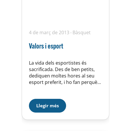
4 de març de 2013
Bàsquet
Valors i esport
La vida dels esportistes és
sacrificada. Des de ben petits,
dediquen moltes hores al seu
esport preferit, i ho fan perquè
els hi agrada, hi tenen els seus
amics, és la seva referència o bé
per continuar oferint el millor
Llegir més
d’ells mateixos. L’esport ha de
tenir una vessant educativa; ha
de fomentar els valors
essencials…