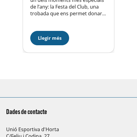
un dels moments més especials
de l’any: la Festa del Club, una
trobada que ens permet donar
el tret de sortida oficial a la nova
temporada i, alhora, reconèixer
l’esforç, el compromís i els èxits
Llegir més
dels nostres equips i esportistes
durant el curs anterior. L’acte,
que va reunir famílies,
esportistes, entrenadores…
Dades de contacte
Unió Esportiva d'Horta
C/Feliu i Codina, 27