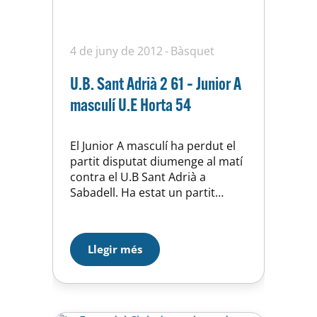
4 de juny de 2012
Bàsquet
U.B. Sant Adrià 2 61 – Junior A
masculí U.E Horta 54
El Junior A masculí ha perdut el
partit disputat diumenge al matí
contra el U.B Sant Adrià a
Sabadell. Ha estat un partit
disputat, el nostre Junior ha
dominat durant els tres primers
quarts i al final del tercer el
Llegir més
marcador reflexava un ajustat
42-43 a favor de l’U.E Horta, però
ha estat a l’ùltim…