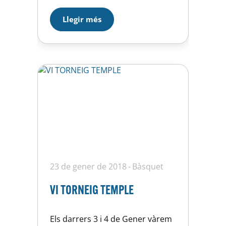
participació que la primera
edició assenta les bases d’aquest
Llegir més
Campus que ha nascut amb el
propòsit de barrejar competició,
diversió i aprenentatge en unes
magnífiques instal·lacions com
pocs clubs poden gaudir a la…
23 de gener de 2018
Bàsquet
VI TORNEIG TEMPLE
Els darrers 3 i 4 de Gener vàrem