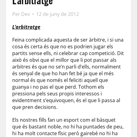
L’arbitratge
Per
Dev
12 de juny de 2012
L’arbitratge
Feina complicada aquesta de ser àrbitre, i si una
cosa és certa és que no es podrien jugar els
partits sense ells, ni celebrar cap competició. Dit
això és obvi que el millor que li pot
passar
als
arbitres és que no se’n parli d’ells, normalment
és senyal de que ho han fet bé ja que el més
normal és que només el feliciti aquell que
guanya i no pas el que perd. Tothom els
pressiona
pels seus propis interessos i
evidentment s’equivoquen, és el que li passa al
que pren decisions.
Els nostres fills fan un esport com el bàsquet
que és bastant noble, no hi ha puntades de peu,
hi ha molt contacte físic però gairebé no hi ha