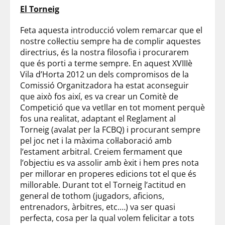
El Torneig
Feta aquesta introducció volem remarcar que el
nostre col·lectiu sempre ha de complir aquestes
directrius, és la nostra filosofia i procurarem
que és porti a terme sempre. En aquest
XVIIIè
Vila d’Horta 2012 un dels compromisos de la
Comissió
Organitzadora ha estat aconseguir
que
això
fos així, es va crear un
Comitè
de
Competició que va vetllar en tot moment perquè
fos una realitat, adaptant el Reglament al
Torneig (avalat per la
FCBQ
) i procurant sempre
pel joc net i la màxima col·laboració amb
l’estament arbitral. Creiem fermament que
l’objectiu
es va assolir amb èxit i hem pres nota
per millorar en properes edicions tot el que és
millorable. Durant tot el Torneig l’actitud en
general de tothom (jugadors, aficions,
entrenadors, àrbitres,
etc.
…) va ser quasi
perfecta, cosa per la qual volem felicitar a tots