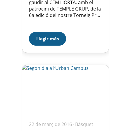
gaudir al CEM HORTA, amb el
patrocini de TEMPLE GRUP, de la
6a edició del nostre Torneig Pre
Infantil i Infantil femení i Masculí.
Els partits de les noies varen
disputar-se el dia 3 a la tarda en
Llegir més
un molt bon ambient de
Bàsquet. Un…
22 de març de 2016
Bàsquet