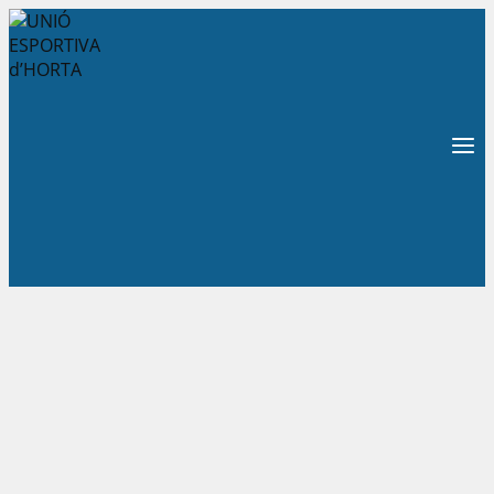
Vés
al
contingut