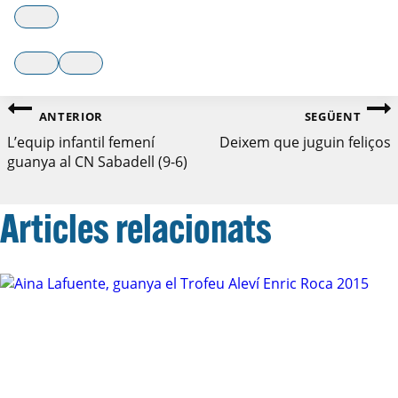
Navegació
ANTERIOR
SEGÜENT
L’equip infantil femení
Deixem que juguin feliços
d'entrades
guanya al CN Sabadell (9-6)
Articles relacionats