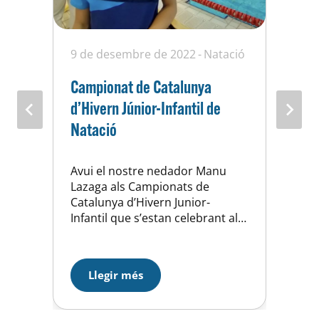
9 de desembre de 2022
Natació
1
À
s
Campionat de Catalunya
5
d’Hivern Júnior-Infantil de
Natació
n
A
Avui el nostre nedador Manu
,
d
Lazaga als Campionats de
m
Catalunya d’Hivern Junior-
p
Infantil que s’estan celebrant al
T
CNSabadell, ha aconseguit a la
m
final B de 50m esquena amb 29’’
d
70 amb mínima pel Campionat
b
Llegir més
d’Espanya. A seguir treballant….
3
t