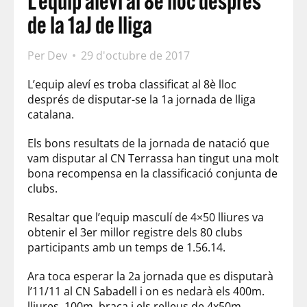
L’equip aleví al 8è lloc després
de la 1aJ de lliga
Per
Dev
29 d'octubre de 2017
L’equip aleví es troba classificat al 8è lloc
després de disputar-se la 1a jornada de lliga
catalana.
Els bons resultats de la jornada de natació que
vam disputar al CN Terrassa han tingut una molt
bona recompensa en la classificació conjunta de
clubs.
Resaltar que l’equip masculí de 4×50 lliures va
obtenir el 3er millor registre dels 80 clubs
participants amb un temps de 1.56.14.
Ara toca esperar la 2a jornada que es disputarà
l’11/11 al CN Sabadell i on es nedarà els 400m.
lliures, 100m. braça i els relleus de 4x50m.