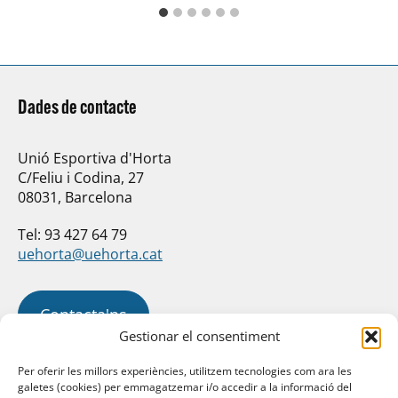
m
p
Dades de contacte
Unió Esportiva d'Horta
C/Feliu i Codina, 27
08031, Barcelona
Tel: 93 427 64 79
uehorta@uehorta.cat
Contacta'ns
Gestionar el consentiment
Per oferir les millors experiències, utilitzem tecnologies com ara les
galetes (cookies) per emmagatzemar i/o accedir a la informació del