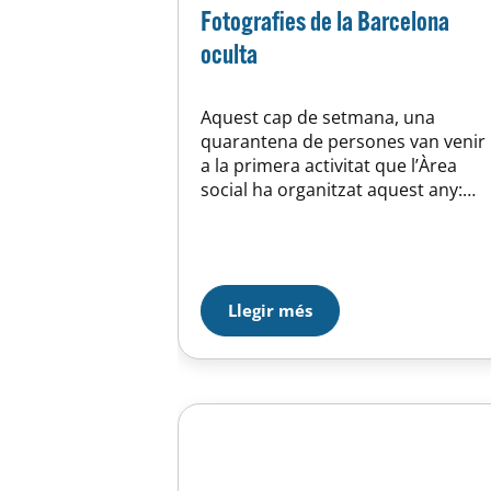
Fotografies de la Barcelona
oculta
Aquest cap de setmana, una
quarantena de persones van venir
a la primera activitat que l’Àrea
social ha organitzat aquest any:
Barcelona oculta. Va ser una
iniciativa amb molt bona rebuda
que ben segur repetirem per tots
aquells que s’han quedat amb les
ganes de descobrir el secrets de la
Llegir més
ciutat. Galeria fotogràfica