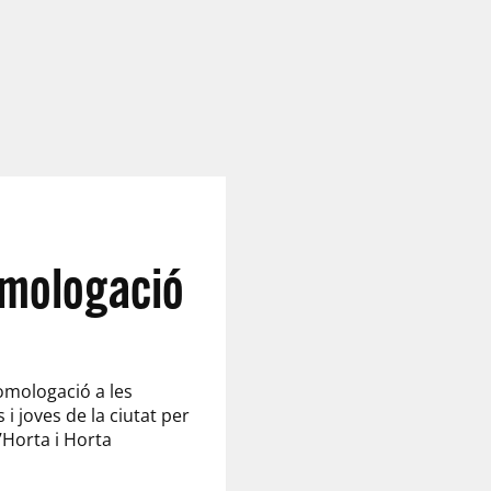
homologació
homologació a les
i joves de la ciutat per
d’Horta i Horta