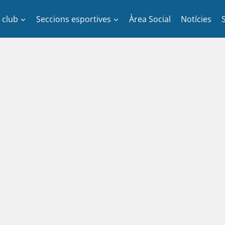
l club
Seccions esportives
Àrea Social
Notícies