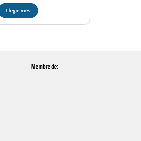
casos futures,…
Llegir més
Membre de: