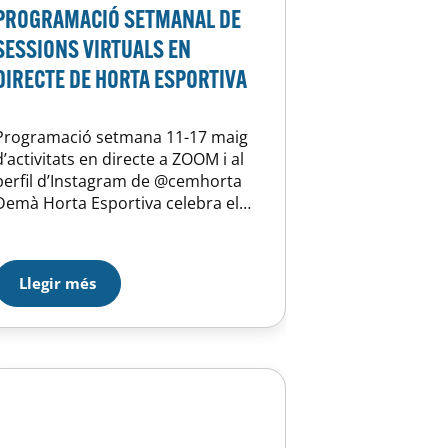
PROGRAMACIÓ SETMANAL DE
SESSIONS VIRTUALS EN
DIRECTE DE HORTA ESPORTIVA
Programació setmana 11-17 maig
d’activitats en directe a ZOOM i al
perfil d’Instagram de @cemhorta
Demà Horta Esportiva celebra el
seu 9è aniversari, recordeu-vos de
participar en el sorteig que han
proposat en el seu Instagram!
Llegir més
*Per a inscriure´s a les activitats de
la plataforma ZOOM, enviar un
correu a
consultes@hortaesportiva.cat
especificant el nom/cognom…