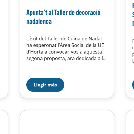
Apunta’t al Taller de decoració
nadalenca
L’èxit del Taller de Cuina de Nadal
ha esperonat l’Àrea Social de la UE
d’Horta a convocar-vos a aquesta
segona proposta, ara dedicada a la
decoració. Aprèn a donar un toc
especial al teu domicili de la mà de
les tècniques d’Atelier d’Horta, que
guiaran aquest curs, previst el
Llegir més
dissabte, 12 de desembre a les…