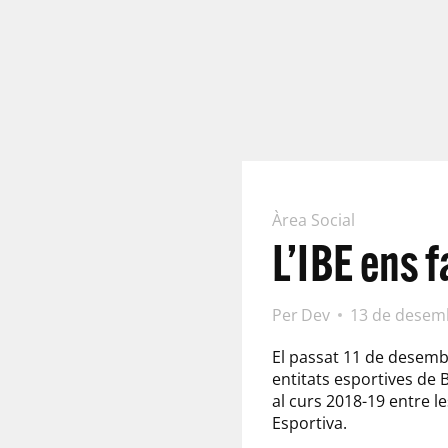
Àrea Social
L’IBE ens 
Per
Dev
13 de desem
El passat 11 de desembre
entitats esportives de B
al curs 2018-19 entre le
Esportiva.