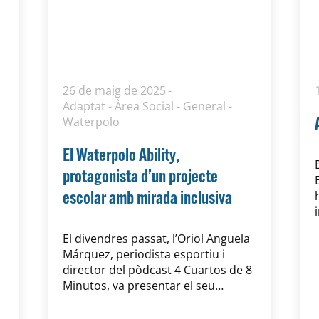
26 de maig de 2025
Adaptat
-
Àrea Social
-
General
-
Waterpolo
El Waterpolo Ability,
protagonista d’un projecte
escolar amb mirada inclusiva
El divendres passat, l’Oriol Anguela
Márquez, periodista esportiu i
director del pòdcast 4 Cuartos de 8
Minutos, va presentar el seu
projecte escolar dedicat al
Waterpolo Ability. Aquest treball,