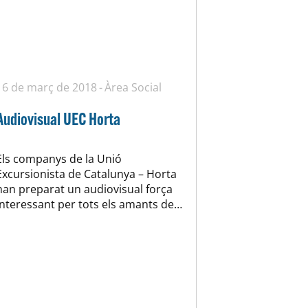
16 de març de 2018
Àrea Social
Audiovisual UEC Horta
Els companys de la Unió
Excursionista de Catalunya – Horta
han preparat un audiovisual força
interessant per tots els amants de
la muntanya. En Jordi Carbó
presentarà aquesta peça amb què
aprendrem que a través de
l’observació de la natura podem
trobar pistes que ens informen de
les condicions presents, i en molts