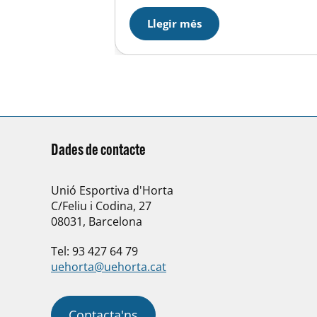
Unió Esportiva d’Horta en aquesta
tradicional activitat celebrada
Llegir més
al club Siuranenc d’Horta.
Dades de contacte
Unió Esportiva d'Horta
C/Feliu i Codina, 27
08031, Barcelona
Tel: 93 427 64 79
uehorta@uehorta.cat
Contacta'ns