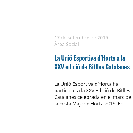
17 de setembre de 2019
Àrea Social
La Unió Esportiva d’Horta a la
XXV edició de Bitlles Catalanes
La Unió Esportiva d’Horta ha
participat a la XXV Edició de Bitlles
Catalanes celebrada en el marc de
la Festa Major d’Horta 2019. En
Jaume Benabarre, en Miquel
Pascual, en Joaquim Canet i en
Josep Maria Castellà han
representat al’Àrea Social de la