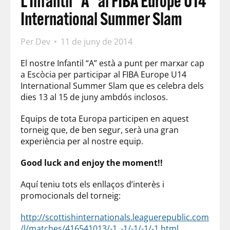
L’Infantil “A” al FIBA Europe U14
International Summer Slam
Per
Dev
11 de juny de 2014
El nostre Infantil “A” està a punt per marxar cap
a Escòcia per participar al FIBA Europe U14
International Summer Slam que es celebra dels
dies 13 al 15 de juny ambdós inclosos.
Equips de tota Europa participen en aquest
torneig que, de ben segur, serà una gran
experiència per al nostre equip.
Good luck and enjoy the moment!!
Aquí teniu tots els enllaços d’interès i
promocionals del torneig:
http://scottishinternationals.leaguerepublic.com
/l/matches/416541013/-1_-1/-1/-1/-1.html