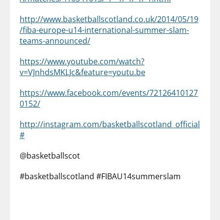
http://www.basketballscotland.co.uk/2014/05/19
/fiba-europe-u14-international-summer-slam-
teams-announced/
https://www.youtube.com/watch?
v=VJnhdsMKLJc&feature=youtu.be
https://www.facebook.com/events/72126410127
0152/
http://instagram.com/basketballscotland_official
#
@basketballscot
#basketballscotland #FIBAU14summerslam