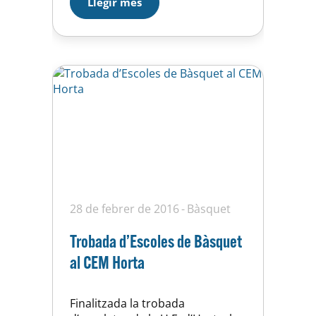
Llegir més
del Sènior “B” amb pròrroga
inclosa, i guanyat gràcies a una
pilota robada a les acaballes del
partit pel Nacho Abad,…
28 de febrer de 2016
Bàsquet
Trobada d’Escoles de Bàsquet
al CEM Horta
Finalitzada la trobada