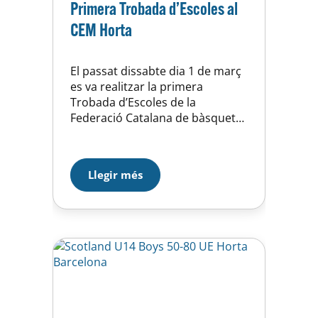
Primera Trobada d’Escoles al
CEM Horta
El passat dissabte dia 1 de març
es va realitzar la primera
Trobada d’Escoles de la
Federació Catalana de bàsquet
d’enguany al Pavelló de la U.E
d’Horta, amb la participació de
les Escoles de Bàsquet del C.B
Llegir més
Coll i el B.A.M. Va ser una jornada
molt entretinguda, on els nens i
nenes es varen divertir…