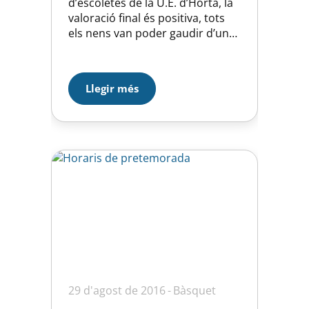
d’escoletes de la U.E. d’Horta, la
valoració final és positiva, tots
els nens van poder gaudir d’una
bona quantitat de minuts, a més
de poder realitzar paral·lelament
als partits un torneig de Two Ball
Llegir més
i un circuit d’habilitats, el que els
mantenia actius a l’espera de
poder disputar els seus partits.
Al…
29 d'agost de 2016
Bàsquet