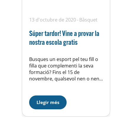
13 d'octubre de 2020
Bàsquet
Súper tardor! Vine a provar la
nostra escola gratis
Busques un esport pel teu fill o
filla que complementi la seva
formació? Fins el 15 de
novembre, qualsevol nen o nena
d’entre 5 i 7 anys podrà provar
de forma gratuita l’escola de
bàsquet de la Unió Esportiva
Llegir més
d’Horta. I si l’experiència encaixa,
podrà ser part de forma oficial
del nostre club i tant…