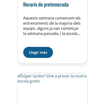
Horaris de pretemorada
Aquesta setmana comencem els
entrenaments de la majoria dels
equips, alguns ja van començar
la setmana passada, i la escola
encara falten unes setmanes per
iniciar la seva activitat. A la
secció de documentació hi
Llegir més
podeu trobar els horaris que
tenim previstos. Aquests horaris
estan subjectes a alguna
modificació per les obres a la
nostra…