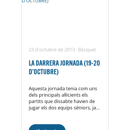
23 d'octubre de 2013
Bàsquet
LA DARRERA JORNADA (19-20
D’OCTUBRE)
Aquesta jornada tenia com uns
dels principals al·licients els
partits que dissabte havien de
jugar els dos equips sèniors, ja
que tots dos es jugaven el
lideratge dels seus respectius
grups. D’entrada partit d’infart