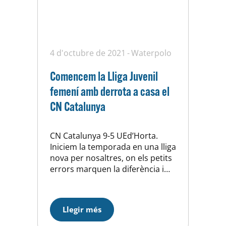
4 d'octubre de 2021
Waterpolo
Comencem la Lliga Juvenil
femení amb derrota a casa el
CN Catalunya
CN Catalunya 9-5 UEd’Horta.
Iniciem la temporada en una lliga
nova per nosaltres, on els petits
errors marquen la diferència i
fan que es perdi un partit on a
priori la diferència entre ambdós
equips no és tanta com la
Llegir més
mostrada al marcador final. Està
clar, que aquest equip anirà de