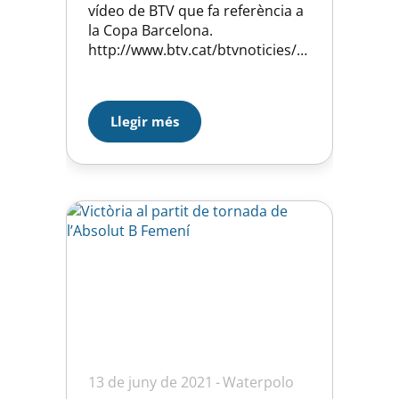
vídeo de BTV que fa referència a
la Copa Barcelona.
http://www.btv.cat/btvnoticies/2
015/01/04/wateprolosant-
andreu-i-el-medi-semporten-la-
copa-barcelona/
Llegir més
13 de juny de 2021
Waterpolo