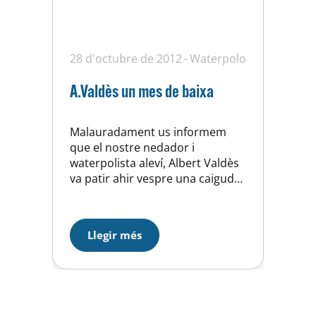
28 d'octubre de 2012
Waterpolo
A.Valdès un mes de baixa
Malauradament us informem
que el nostre nedador i
waterpolista aleví, Albert Valdès
va patir ahir vespre una caiguda
on s’ha trencat el peu, la qual
cosa el mantindrà un mínim d’un
mes de baixa, Des d’aquí
Llegir més
desitjem que tingui una bona i
plena recuperació i esperem
torni a tope.