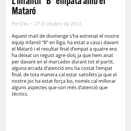
L’infantil "B" empata amb el
Mataró
Per
Dev
27 d'octubre de 2013
Aquest matí de diumenge s’ha estrenat el nostre
equip Infantil “B” en lliga, ha estat a casa i davant
el Mataró i el resultat final d’empat a quatre ens
ha deixat un regust agre-dolç ja que hem anat
per davant en el marcador durant tot el partit,
alguna errada d’atenció ens ha costat l’empat
final, de tota manera cal estar satisfets ja que el
nostre joc ha estat força bo, només cal millorar
alguns aspectes que son més d’atenció que
tècnics.