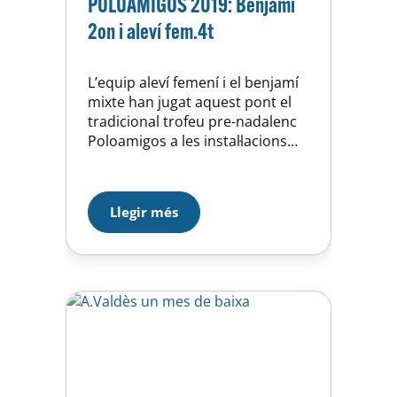
POLOAMIGOS 2019: Benjamí
2on i aleví fem.4t
L’equip aleví femení i el benjamí
mixte han jugat aquest pont el
tradicional trofeu pre-nadalenc
Poloamigos a les instal·lacions
del CN Olivar (Saragossa). S’ha
viscut un molt bon ambient
waterpolístic que ha fet les
Llegir més
delícies del petits waterpolistes i
de les famílies que s’han
desplaçat. A nivell esportiu tots
els nens i nenes han jugat
molts…