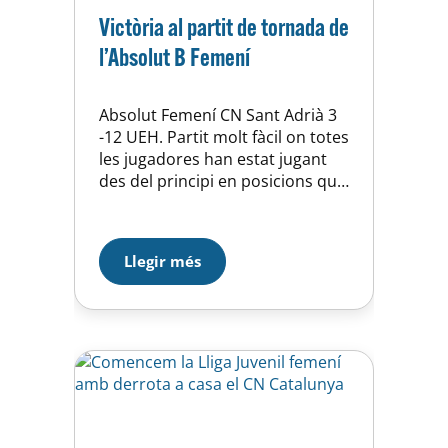
Victòria al partit de tornada de
l’Absolut B Femení
Absolut Femení CN Sant Adrià 3
-12 UEH. Partit molt fàcil on totes
les jugadores han estat jugant
des del principi en posicions que
no són naturals per a elles. Molt
series en defensa tot i que amb
diferents cosetes a millorar tan
Llegir més
ofensiva com defensivament.
Avancem ronda per lluitar per
les posicions 7-10 on…