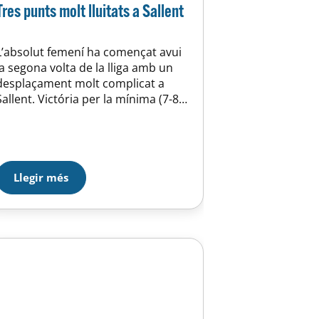
Tres punts molt lluitats a Sallent
L’absolut femení ha començat avui
la segona volta de la lliga amb un
desplaçament molt complicat a
Sallent. Victória per la mínima (7-8)
en un partit molt difícil on les
nostres noies han sofert moltes
faltes en contra que sempre
buscaven el llançament exterior de
la mateixa jugadora rival, tot i fer
Llegir més
moltes ajudes per evitar…