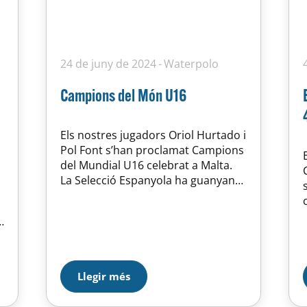
24 de juny de 2024
Waterpolo
Campions del Món U16
Els nostres jugadors Oriol Hurtado i
Pol Font s’han proclamat Campions
del Mundial U16 celebrat a Malta.
La Selecció Espanyola ha guanyant
a Itàlia de manera contundent 18-6.
a
n
Llegir més