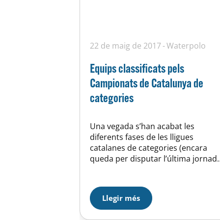
22 de maig de 2017
Waterpolo
Equips classificats pels
Campionats de Catalunya de
categories
Una vegada s’han acabat les
diferents fases de les lligues
catalanes de categories (encara
queda per disputar l’última jornad
de cadet femení però no influeix e
la classificació fina) ja tenim equips
classificats per jugar les finals del
Llegir més
Campionat de Catalunya que es
disputaran al llarg del mes de juny.