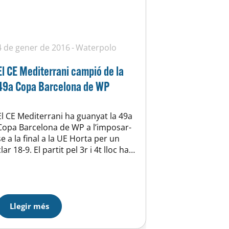
4 de gener de 2016
Waterpolo
El CE Mediterrani campió de la
49a Copa Barcelona de WP
El CE Mediterrani ha guanyat la 49a
Copa Barcelona de WP a l’imposar-
se a la final a la UE Horta per un
clar 18-9. El partit pel 3r i 4t lloc ha
estat per l’AESE al guanyar al CN
Premià. Classificació: 1r: CE
Mediterrani 2n: UE Horta 3r: AESE
4t: CN Premià En resum, bon…
Llegir més