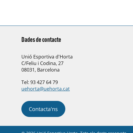
El cap de setmana del…
Dades de contacte
Unió Esportiva d'Horta
C/Feliu i Codina, 27
08031, Barcelona
Tel: 93 427 64 79
uehorta@uehorta.cat
Contacta'ns