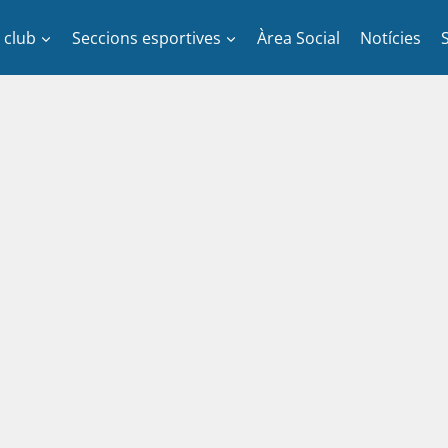
l club
Seccions esportives
Àrea Social
Notícies