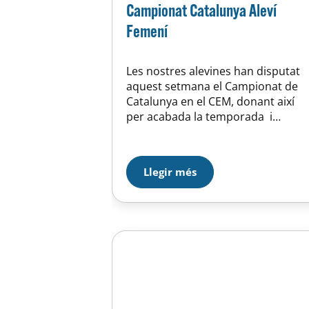
Campionat Catalunya Aleví
Femení
Les nostres alevines han disputat
aquest setmana el Campionat de
Catalunya en el CEM, donant així
per acabada la temporada i
aconseguint una meritòria
cinquena posició. UE Horta 5 – CN
Sabadell 6 CN Mataró 1 – UE Horta
Llegir més
9 UE Horta 7 – CN Rubí 4