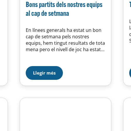
Bons partits dels nostres equips
al cap de setmana
En línees generals ha estat un bon
cap de setmana pels nostres
equips, hem tingut resultats de tota
mena pero el nivell de joc ha estat
prou alt. L’absolut femení va perdre
dissabte davant el Badia, partit amb
fases ben diferents de joc, pujades i
Llegir més
baixades que no permeten al
nostre equip mantenir la
regularitat necessària…