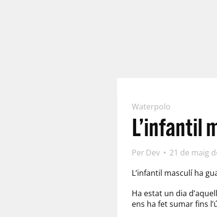
Waterpolo
L’infantil
Per
Dev
21 de maig d
L’infantil masculí ha gu
Ha estat un dia d’aquel
ens ha fet sumar fins l’